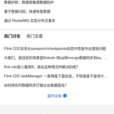
数据护航：数据库敏感数据防护
基于数据闪回，快速恢复数据
通过 RocketMQ 实现分布式事务
热门讨论
热门文章
Flink CDC任务从savepoint/checkpoints状态中恢复作业错误问题
大佬们，我目前的场景是flinkcdc 用sql将mongo数据同步到es，有人做过这样的场景吗？
flink cdc接入备库B，类似这种情况咋解决的呢?
Flink CDC taskManager 一直再报下面信息，不知道是不是有什么问题？
如何用实时数据同步打破企业数据孤岛？
Flink CDC中有人使用clickhouse sink吗？
展开全部
这个错误会是flinkcdc解析的问题吗？
Flink cdc sqlserver 希望不同步某些数据行