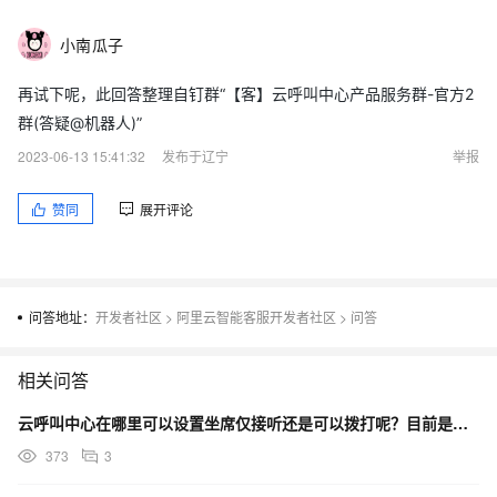
小南瓜子
再试下呢，此回答整理自钉群“【客】云呼叫中心产品服务群-官方2
群(答疑@机器人)”
2023-06-13 15:41:32
发布于辽宁
举报
赞同
展开评论
问答地址：
开发者社区
>
阿里云智能客服开发者社区
>
问答
相关问答
云呼叫中心在哪里可以设置坐席仅接听还是可以拨打呢？目前是坐席在自己的页面上可以选。不能让坐席自己随意
373
3