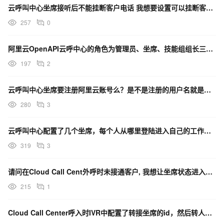
云呼叫中心坐席接听后不能挂断客户电话 我想要设置可以挂断客户 怎么操作呢？
257
0
阿里云OpenAPI云呼中心的角色为管理员、坐席、技能组组长三种方式，这三种方式的权限是配置死的吗？
197
2
云呼叫中心坐席要注册阿里云账号么？是不是注册的用户名就是配置的坐席名？
280
3
云呼叫中心配置了几个坐席，每个人从哪里登陆进入自己的工作页面呢？
319
3
请问在Cloud Call Cent外呼时未接通客户, 我想让坐席状态进入话后处理, 这个在哪里配置
215
1
Cloud Call Center呼入时IVR中配置了转接坐席的id，然后转人工，为什么转人工失败？