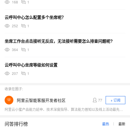
168
1
云呼叫中心怎么配置多个坐席呢？
252
1
坐席工作台点击接听无反应，无法接听需要怎么排查问题呢?
364
1
云呼叫中心坐席等级如何设置
207
1
收录在圈子:
阿里云智能客服开发者社区
77
+ 订阅
阿里云小蜜产品能力延申、技术深度指导、算法能力普知以及线上活动最先发布
问答排行榜
最热
最新