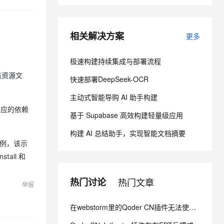
息提取
与 AI 智能体进行实时音视频通话
相关解决方案
更多
从文本、图片、视频中提取结构化的属性信息
构建支持视频理解的 AI 音视频实时通话应用
t.diy 一步搞定创意建站
构建大模型应用的安全防护体系
极速构建持续集成与部署流程
通过自然语言交互简化开发流程,全栈开发支持
通过阿里云安全产品对 AI 应用进行安全防护
态资源文
快速部署DeepSeek-OCR
主动式智能导购 AI 助手构建
相应的依赖
基于 Supabase 高效构建轻量级应用
构建 AI 总结助手，实现智能文档摘要
令的示例，该示
all 和
热门讨论
热门文章
举报
在webstorm里的Qoder CN插件无法使用自定义的MCP服务器