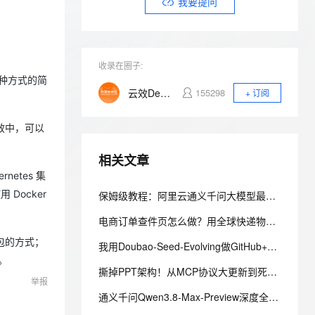
安全
我要提问
我要投诉
e-1.1-I2V
Cosyvoice-V3-Flash
PolarDB
上云场景组合购
伴
Qoder CN V1.7.0 发布
漫剧创作，剧本、分镜、视频高效生成
100%兼容MySQL、PostgreSQL，兼容Oracle，支持集中和分布式
覆盖90%+业务场景，专享组合折扣价
畅自然，细节丰富
高表现力语音合成大模型，语音克隆听感自然
VPN
ernetes 版 ACK
云聚AI 严选权益
云安全中心 AI BAS 智能自动
SSL 证书
2V
Fun-ASR
收录在圈子:
，一键激活高效办公新体验
理容器应用的 K8s 服务
精选AI产品，从模型到应用全链提效
化模拟渗透攻击产品发布
文戏情感细腻自然，动作戏激烈拳拳到肉，实现更强表演能力
支持中英文自由切换，具备更强的噪声鲁棒性
两种方式的简
堡垒机
云效DevOps平台
155298
+ 订阅
AI 用量加速计划
DataWorks ChatBI 会话支持
防火墙
、识别商机，让客服更高效、服务更出色。
新老同享，达量后返
上传临时文件分析
效中，可以
主机安全
应用
相关文章
千问办公
NEW
AI 应用及服务市场
netes 集
的智能体编程平台
一站式AI生产力平台
 Docker
保姆级教程：阿里云通义千问大模型最新功能介绍
AI 应用
伶鹊
电商订单查件页怎么做？用全球快递物流查询API在订单页展示实时轨迹图
企业级人与Agent协作平台，接入和调度多个数字员工
智能客服平台，对话机器人、对话分析、智能外呼
大模型
包的方式；
我用Doubao-Seed-Evolving做GitHub+Gitee编码档案
大模型服务平台百炼 - 全妙
自然语言处理
。
应用创作平台
多模态内容创作工具，已接入 DeepSeek
撕掉PPT架构！从MCP协议大更新到死循环，聊聊今年B端Agent落地的真实现状
数据标注
举报
通义千问Qwen3.8-Max-Preview深度全解：2.4万亿MoE旗舰+Token Plan优惠落地指南
机器学习