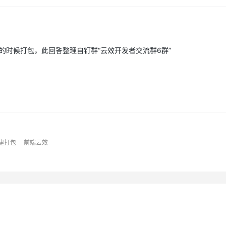
的时候打包，此回答整理自钉群“云效开发者交流群6群”
建打包
前端云效