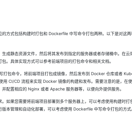
Deepseek-v4-pro
HappyHors
同享
万小智 AI 建站低至 15元/月
Qoder CN
AI 短剧/漫剧
云原生数据库 
快递物流查询
WordPress
成为服务伙
高校合作
点，立即开启云上创新
覆盖公网/内网、递归/权威、移动APP等全场景解析服务
送.CN域名，送备案服务码
基于千问大模型等，支持代码智能生成、研发智能问答
AI助力短剧
态智能体模型
旗舰 MoE 大模型，百万上下文与顶尖推理能力
图生视频，流
Ubuntu
服务生态伙伴
云工开物
企业应用
Works
Night Plan 支持 Qwen 3.8-Max
云原生大数据计算服务 MaxCompute
AI 办公
容器服务 Kub
NEW
GLM-5.2
Wan2.7-T
Red Hat
30+ 款产品免费体验
Data Agent 驱动的一站式 Data+AI 开发治理平台
夜间 5 折，Qwen/Meoo/TokenPlan 客户专享
面向分析的企业级SaaS模式云数据仓库
AI智能应用
提供一站式管
科研合作
视觉 Coding、空间感知、多模态思考等全面升级
1M上下文，专为长程任务能力而生
式包括构建时打包和 Dockerfile 中写命令打包两种。以下是对这
ERP
堂（旗舰版）
SUSE
智能客服
CRM
防护产品
2个月
自动承接线索
建站小程序
，生成静态资源文件，然后将其发布到指定的服务器或者存储桶中。在云
OA 办公系统
AI 应用构建
大模型原生
打包。具体实现方式可以参考前端项目的打包命令和相关文档。
力提升
财税管理
模板建站
Qoder
大模型服务平台百炼-应用模版
HOT
NEW
e 中编写打包命令，将前端项目打包成镜像，然后发布到 Docker 仓库或者 Kuber
面向真实软件
个人版上线、团队版降价；千问3.8-Max首发发尝鲜
丰富多元化的应用模版和解决方案
400电话
定制建站
使用 CI/CD 流程来实现 Docker 镜像的构建和发布。需要注意的是，在使用
万有无界
大模型服务平台百炼-智能体
方案
广告营销
模板小程序
置相应的 Nginx 或者 Apache 服务器等，以便向外提供服务。
的模型效果
灵活可视化地构建企业级 Agent
定制小程序
求。如果您需要将前端项目部署到多个服务器上，可以考虑使用构建时打
秒悟
人工智能平台 PAI
APP 开发
管理和自动化部署，可以考虑使用 Dockerfile 中写命令打包的方式
云端极速 AI 
新一代 AI 视频生成模型，深度适配广告营销等场景
AI Native 的算法工程平台，一站式完成建模、训练、推理服务部署
建站系统