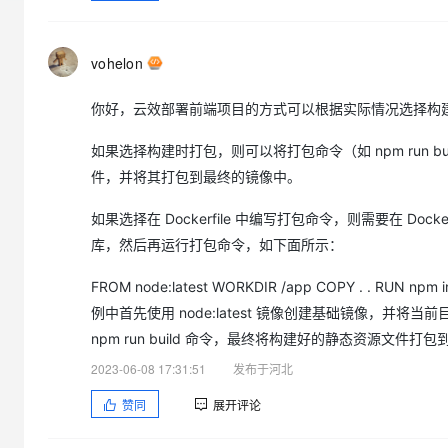
大模型解决方案
迁移与运维管理
快速部署 Dify，高效搭建 
vohelon
专有云
你好，云效部署前端项目的方式可以根据实际情况选择构建时打包
10 分钟在聊天系统中增加
如果选择构建时打包，则可以将打包命令（如 npm run
件，并将其打包到最终的镜像中。
如果选择在 Dockerfile 中编写打包命令，则需要在 D
库，然后再运行打包命令，如下面所示：
FROM node:latest WORKDIR /app COPY . . RUN 
例中首先使用 node:latest 镜像创建基础镜像，并将当前
npm run build 命令，最终将构建好的静态资源文件打
2023-06-08 17:31:51
发布于河北
赞同
展开评论