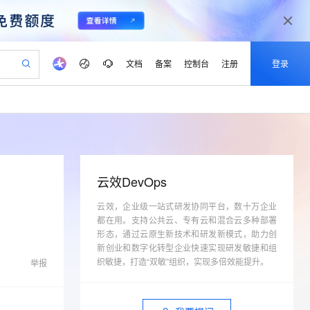
文档
备案
控制台
注册
登录
验
作计划
器
AI 活动
专业服务
服务伙伴合作计划
开发者社区
加入我们
产品动态
服务平台百炼
阿里云 OPC 创新助力计划
一站式生成采购清单，支持单品或批量购买
可编辑精美 PPT 文稿
S产品伙伴计划（繁花）
峰会
CS
造的大模型服务与应用开发平台
Agency Agents：拥有专属领域专家
AI 生产力先锋
Al MaaS 服务伙伴赋能合作
域名
博文
Careers
PolarDB Agentic Database
至高可申请百万元
 轻松生成专业的 PPT
开启高性价比 AI 编程新体验
弹性可伸缩的云计算服务
先锋实践拓展 AI 生产力的边界
发布
多领域专家智能体,一键组建 AI 虚拟交付团队
Token 补贴，五大权
计划
海大会
伙伴信用分合作计划
商标
问答
社会招聘
？
云效DevOps
益加速 OPC 成功
帕鲁游戏服务器
SS
HappyHorse 打造一站式影视创作平台
飞天发布时刻
HOT
秒悟 Meoo CLI 支持一键部
划
备案
电子书
校园招聘
联机服务器，轻松开启游戏
视频创作，一键激活电商全链路生产力
云效，企业级一站式研发协同平台，数十万企业
稳定、安全、高性价比、高性能的云存储服务
所见，即是所愿
署项目至阿里云账号
可视化编排打通从文字构思到成片全链路闭环
更多支持
都在用。支持公共云、专有云和混合云多种部署
划
公司注册
镜像站
视频生成
语音识别与合成
 智能体与工作流应用
漫剧工坊：一站式动画创作平台
AI 实训营
形态，通过云原生新技术和研发新模式，助力创
Flink OSS 支持
合作伙伴培训与认证
划
新创业和数字化转型企业快速实现研发敏捷和组
上云迁移
站生成，高效打造优质广告素材
全接入的云上超级电脑
通过阿里云百炼高效搭建AI应用,助力高效开发
快速生产连贯的高质量长漫剧
从基础到进阶，Agent 创客手把手教你
AssumeRole 角色自定义
lScope
我要反馈
织敏捷，打造“双敏”组织，实现多倍效能提升。
e-1.1-T2V
Qwen3-TTS-Flash
举报
查询合作伙伴
n Alibaba Cloud ISV 合作
代维服务
建企业门户网站
10 分钟搭建微信、支付宝小程序
百炼 Qwen3.7-Flash 系列模
畅细腻的高质量视频
离线语音合成大模型，多语言方言自适应，低延迟高稳定
创新加速
ope
登录合作伙伴管理后台
我要建议
站，无忧落地极速上线
以可视化方式快速构建移动和 PC 门户网站
国内短信简单易用，安全可靠，秒级触达，全球覆盖200+国家和地区。
高效部署网站，快速应用到小程序
型发布