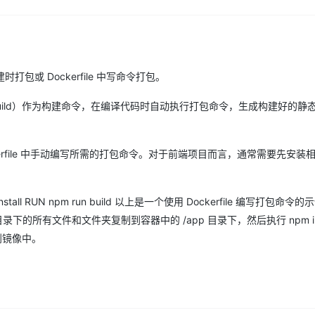
AI 应用
10分钟微调：让0.6B模型媲美235B模
多模态数据信
型
依托云原生高可用架构,实现Dify私有化部署
用1%尺寸在特定领域达到大模型90%以上效果
或 Dockerfile 中写命令打包。
一个 AI 助手
超强辅助，Bol
即刻拥有 DeepSeek-R1 满血版
在企业官网、通讯软件中为客户提供 AI 客服
 build）作为构建命令，在编译代码时自动执行打包命令，生成构建好的静
多种方案随心选，轻松解锁专属 DeepSeek
ockerfile 中手动编写所需的打包命令。对于前端项目而言，通常需要先安装
npm install RUN npm run build 以上是一个使用 Dockerfile 编写打包命
目录下的所有文件和文件夹复制到容器中的 /app 目录下，然后执行 npm inst
包到镜像中。