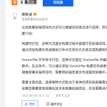
存储
天池大赛
5
条回答
写回答
Qwen3.7-Plus
云解析DNS
解决方案免费试用 新老
电子合同
最高领取价值200元试用
能看、能想、能动手的多模
安全
网络与CDN
AI 算法大赛
畅捷通
算精通
大数据开发治理平台 Data
AI 产品 免费试用
网络
北京阿里云ACE会长
安全
云开发大赛
Qwen3-VL-Plus
Tableau 订阅
1亿+ 大模型 tokens 和 
云效部署前端项目的方式可以根据实际情况进行选择，常见的方
可观测
入门学习赛
中间件
AI空中课堂在线直播课
云防火墙
140+云产品 免费试用
要介绍：
上云与迁云
云原生的云上边界网络安全
产品新客免费试用，最长1
数据库
生态解决方案
构建时打包：这种方式是在构建过程中直接打包前端项目
大模型服务
企业出海
大模型ACA认证体验
大数据计算
通过添加构建任务或者执行命令任务的方式来实现构建和
助力企业全员 AI 认知与能
行业生态解决方案
千问AI平台-Token Plan
政企业务
媒体服务
Dockerfile 中写命令打包：这种方式是在 Dockerfil
开发者生态解决方案
群中。在云效中，可以通过添加 Dockerfile 构建任务或者
企业服务与云通信
千问AI平台-模型体验
AI 开发和 AI 应用解决
镜像部署前端项目时，需要将前端资源文件挂载到容器中，并配
在线体验全尺寸、多种模态
域名与网站
需要注意的是，选择哪种方式取决于具体的项目和部署需
Happy 系列大模型
终端用户计算
如果您需要使用容器化技术来部署前端项目，并且需要进行版本
2023-06-08 19:51:52
发布于北京
Serverless
赞同
展开评论
开发工具