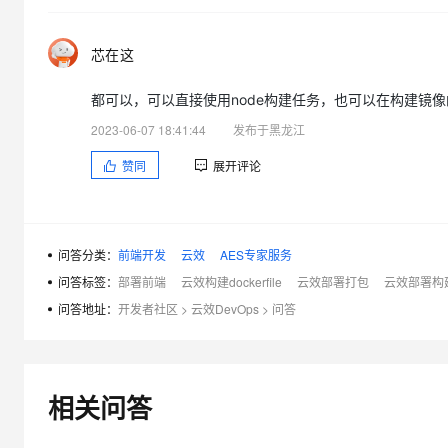
芯在这
都可以，可以直接使用node构建任务，也可以在构建镜像
2023-06-07 18:41:44
发布于黑龙江
赞同
展开评论
问答分类：
前端开发
云效
AES专家服务
问答标签：
部署前端
云效构建dockerfile
云效部署打包
云效部署构
问答地址：
开发者社区
>
云效DevOps
>
问答
相关问答