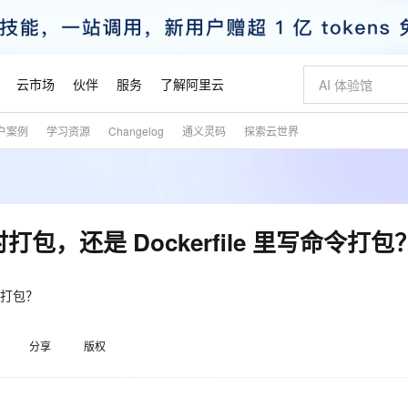
云市场
伙伴
服务
了解阿里云
户案例
学习资源
Changelog
通义灵码
探索云世界
AI 特惠
数据与 API
成为产品伙伴
企业增值服务
最佳实践
价格计算器
AI 场景体
基础软件
产品伙伴合
阿里云认证
市场活动
配置报价
大模型
自助选配和估算价格
步到位
智启 AI 普惠权益
产品生态集成认证中心
企业支持计划
云上春晚
域名与网站
Qwen Audio：打造专属 AI 语音助手
千问官方 MaaS 平台，为开发者和 Agent 而生，新用户赠送 1 亿 + tokens 额度
一句话生成原生
AI Coding
阿里云Maa
2026 阿里云
云服务器 E
为企业打
数据集
Windows
大模型认证
模型
NEW
NEW
格式还原
值低价云产品抢先购
至高享 1亿+免费 tokens，加速 Al 应用落地
提供智能易用的域名与建站服务
Qwen-Audio-3.0-Realtime 端到端实时语音角色扮演
输入一句话想法,
智能编程，一键
安全可靠、
产品生态伙伴
专家技术服务
云上奥运之旅
弹性计算合作
阿里云中企出
手机三要素
宝塔 Linux
全部认证
，还是 Dockerfile 里写命令打包
价格优势
开源旗舰模型
即刻拥有 DeepSeek-V4-Pro
阿里云 OPC 创新助力计划
千问大模型
一键部署幻兽
AI 电商营销
对象存储 O
大模型
产品生态伙伴工作台
企业增值服务台
云栖战略参考
云存储合作计
云栖大会
身份实名认证
CentOS
训练营
推动算力普惠，释放技术红利
最高返9万
真正可用的 1M 上下文,一次完成代码全链路开发
快速构建应用程序和网站，即刻迈出上云第一步
轻松解锁专属 DeepSeek-V4-Pro
至高百万元 Token 补贴，加速一人公司成长
多元化、高性能、安全可靠的大模型服务
一键购买专属
从图文生成到
云上的中国
数据库合作计
活动全景
短信
Docker
令打包？
图片和
自进化智能体
5 分钟轻松部署专属 QwenPaw
Token Plan 模型订阅计划
数字证书管理服务（原SSL证书）
高效搭建 AI
AI 广告创作
无影云电脑
企业成长
NEW
HOT
信息公告
看见新力量
云网络合作计
OCR 文字识别
JAVA
越聪明
证享300元代金券
全托管，含MySQL、PostgreSQL、SQL Server、MariaDB多引擎
Qwen3.8-Max 首发尝鲜，限时加量 10 倍，夜间低至2折
实现全站HTTPS，呈现可信的WEB访问
从聊天伙伴进化为能主动干活的本地数字员工
图文、视频一
随时随地安
魔搭 Mode
Kimi-K3
HappyHors
分享
版权
NEW
loud
服务实践
官网公告
金融模力时刻
Salesforce O
版
发票查验
全能环境
Claude Code + GStack 打造工程团队
千问办公，限时限量积分加倍
Qoder
低代码高效构
AI 建站
短信服务
型
NEW
作计划
Kimi 最新旗舰模型，长程编程与推理利器
让文字生成流
计划
创新中心
魔搭 ModelSc
健康状态
理服务
让AI从“聊天伙伴”进化为能干活的“数字员工”
安装技能 GStack，拥有专属 AI 工程团队
你的AI工作搭子，覆盖日常办公高频场景
面向真实软件的智能体编程平台
0 代码专业建
客户案例
天气预报查询
操作系统
态合作计划