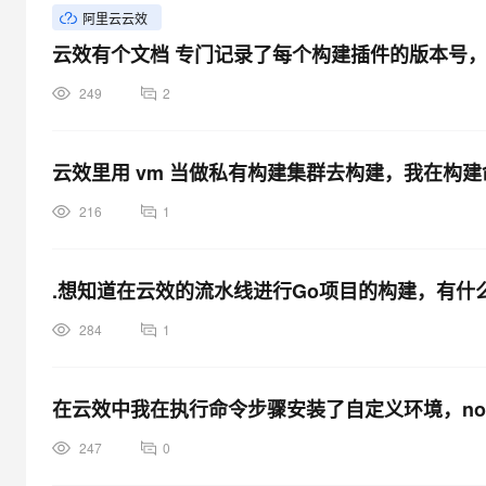
阿里云云效
云效有个文档 专门记录了每个构建插件的版本号
249
2
云效里用 vm 当做私有构建集群去构建，我在构建命
216
1
.想知道在云效的流水线进行Go项目的构建，有
284
1
在云效中我在执行命令步骤安装了自定义环境，no
247
0