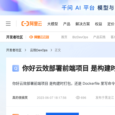
大模型
产品
解决方案
权益
定价
开发者社区
首页
BizDevOps
产品实践
客
大模型
产品
解决方案
权益
定价
云市场
伙伴
服务
了解阿里云
精选产品
精选解决方案
普惠上云
产品定价
精选商城
成为销售伙伴
售前咨询
为什么选择阿里云
千问AI平台
开发者社区
云效DevOps
正文
了解云产品的定价详情
大模型服务平台百炼
睿译宝，AI翻译排版一
普惠上云 官方力荐
分销伙伴
在线服务
网站建设
什么是云计算
大
大模型服务与应用平台
上传文档即自动完成翻译和
云服务器38元/年起，超
咨询伙伴
多端小程序
技术领先
你好云效部署前端项目 是构建时打包
云上成本管理
售后服务
轻量应用服务器
GLM-5.2：长任务时代
官方推荐返现计划
大模型
精选产品
精选解决方案
Salesforce 国际版订阅
稳定可靠
管理和优化成本
推荐新用户得奖励，单订单
销售伙伴合作计划
自助服务
友盟天域
安全合规
人工智能与机器学习
AI
你好云效部署前端项目 是构建时打包，还是 Dockerfile 里写命
文本生成
云数据库 RDS
Hermes Agent，打造
云工开物
无影生态合作计划
在线服务
观测云
分析师报告
自主进化，持久记忆，越用
高校专属算力普惠，学生认
计算
互联网应用开发
Qwen3.8-Max
真的很搞笑
2023-06-07 18:17:56
696
发布于黑龙江
HOT
Salesforce On Alibaba C
工单服务
Tuya 物联网平台阿里云
研究报告与白皮书
人工智能平台 PAI
快速拥有专属 OpenClaw
大模
Consulting Partner 合
大数据
容器
智能体时代全能旗舰模型
免费试用
短信专区
一站式AI开发、训练和推
蓝凌 OA
AI 大模型销售与服务生
现代化应用