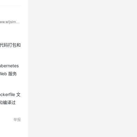
公众号：网络技术联盟站，InfoQ签约作者，阿里云社区签约作者，华为云 云享专家，BOSS直聘 创作王者，腾讯课堂创作领航员，博客+论坛：https://www.wljslmz.cn，工程师导航：https://www.wljslmz.com
行代码打包和
rnetes
Web 服务
file 文
包和编译过
举报