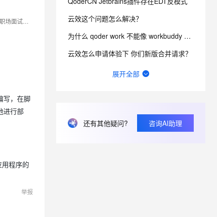
QoderCN Jetbrains插件存在EDT反模式
云效这个问题怎么解决？
CSDN博客专家，51CTO博主专家，多知名企业认证讲师&amp;签约作者&amp;培训讲师，特邀作者等，华为云专家，资深测试开发专家，金牌面试官，职场面试培训及规划师。
为什么 qoder work 不能像 workbuddy 那样，开放使用第三方 api？
云效怎么申请体验下 你们新版合并请求？
通义灵码插件会覆盖 IDEA 的自动补全功能
展开全部
如图，请问在云效，流水线执行能否绕过中间的某个阶段，继续向后执行？
编写，在脚
idea通义灵码cpu占用、磁盘写入极高
地进行部
还有其他疑问?
咨询AI助理
更新到2.5.0后经常引起PyCharm闪退，后续多次重启在更新项目索引的时候闪退退
个人账号 BYOK 功能已被企业管理员禁用，请联系管理员了解详情。
内应用程序的
举报