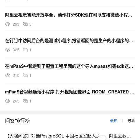
阿里云视觉智能开放平台，动作打分SDK现在可以支持微信小程序调用了吗？
293
3
在钉钉中访问后台的是测试小程序,报错返回的是生产的小程序的app_key，如何解决？
325
1
在mPaaS中我走到了配置工程里面的这个导入mpaas扫码sdk这一步，这个sdk在哪里下载？
210
1
mPaaS音视频通话小程序 打开视频图像界面 ROOM_CREATED 监听不到消息 是啥情况？
265
1
问答排行榜
最热
最新
【大咖问答】对话PostgreSQL 中国社区发起人之一，阿里云数据库高级专家 德哥