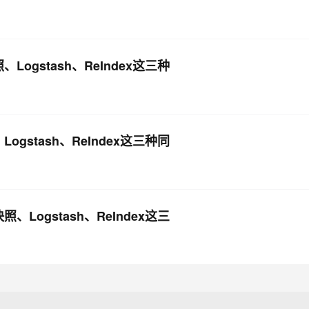
、Logstash、ReIndex这三种
Logstash、ReIndex这三种同
照、Logstash、ReIndex这三