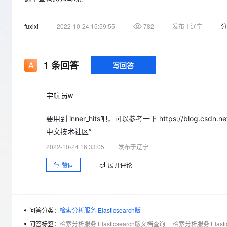
存储
天池大赛
Qwen3.7-Plus
云解析DNS
解决方案免费试用 新老
电子合同
最高领取价值200元试用
能看、能想、能动手的多模
安全
网络与CDN
AI 算法大赛
fuxixi
2022-10-24 15:59:55
782
发布于辽宁
分
畅捷通
大数据开发治理平台 Data
AI 产品 免费试用
网络
安全
云开发大赛
Qwen3-VL-Plus
Tableau 订阅
1亿+ 大模型 tokens 和 
可观测
入门学习赛
中间件
1
条回答
AI空中课堂在线直播课
写回答
云防火墙
140+云产品 免费试用
上云与迁云
云原生的云上边界网络安全
产品新客免费试用，最长1
数据库
生态解决方案
宇航员w
大模型服务
企业出海
大模型ACA认证体验
大数据计算
助力企业全员 AI 认知与能
行业生态解决方案
要用到 inner_hits吧，可以参考一下 https://blog.csdn.net/
千问AI平台-Token Plan
政企业务
媒体服务
中文技术社区”
开发者生态解决方案
企业服务与云通信
2022-10-24 16:33:05
发布于辽宁
千问AI平台-模型体验
AI 开发和 AI 应用解决
在线体验全尺寸、多种模态
赞同
展开评论
域名与网站
Happy 系列大模型
终端用户计算
Serverless
问答分类：
检索分析服务 Elasticsearch版
问答标签：
检索分析服务 Elasticsearch版文档查询
检索分析服务 Elast
开发工具