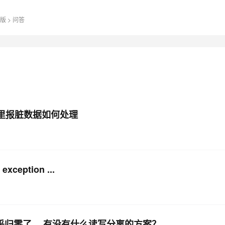
h版
>
问答
AI 应用
10分钟微调：让0.6B模型媲美235B模
多模态数据信
型
依托云原生高可用架构,实现Dify私有化部署
用1%尺寸在特定领域达到大模型90%以上效果
一个 AI 助手
超强辅助，Bol
即刻拥有 DeepSeek-R1 满血版
在企业官网、通讯软件中为客户提供 AI 客服
多种方案随心选，轻松解锁专属 DeepSeek
ring里报脏数据如何处理
ception ...
直接近乎归零了。 有没有什么读写分离的方案？