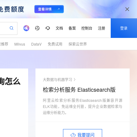
文档
备案
控制台
注册
登录
索推荐
Milvus
DataV
免费试用
探索云世界
验
作计划
器
AI 活动
专业服务
服务伙伴合作计划
开发者社区
加入我们
产品动态
服务平台百炼
阿里云 OPC 创新助力计划
一站式生成采购清单，支持单品或批量购买
io：打造专属 AI 语音助手
S产品伙伴计划（繁花）
峰会
CS
造的大模型服务与应用开发平台
一句话生成原生可编辑精美 PPT 文稿
AI 生产力先锋
Al MaaS 服务伙伴赋能合作
域名
博文
Careers
至高可申请百万元
Qwen3.8-Max 模型上线
开启高性价比 AI 编程新体验
弹性可伸缩的云计算服务
Qwen-Audio-3.0-Realtime 端到端实时语音角色扮演
输入一句话想法, 轻松生成专业的 PPT
先锋实践拓展 AI 生产力的边界
Token 补贴，五大权
计划
海大会
伙伴信用分合作计划
商标
问答
社会招聘
查询怎么
大数据与机器学习
益加速 OPC 成功
eek-V4-Pro
SS
一键部署幻兽帕鲁游戏服务器
飞天发布时刻
HOT
Open Search 向量检索版支
划
备案
电子书
校园招聘
检索分析服务 Elasticsearch版
pSeek-V4-Pro
视频创作，一键激活电商全链路生产力
稳定、安全、高性价比、高性能的云存储服务
一键购买专属联机服务器，轻松开启游戏
所见，即是所愿
持视频检索 Pipeline 功能
更多支持
划
公司注册
镜像站
视频生成
语音识别与合成
阿里云检索分析服务Elasticsearch版兼容开源
专属 QwenPaw
漫剧工坊：一站式动画创作平台
AI 实训营
HOT
应用身份服务 (IDaaS)
合作伙伴培训与认证
ELK功能，免运维全托管，提升企业数据检索与
划
上云迁移
站生成，高效打造优质广告素材
全接入的云上超级电脑
从聊天伙伴进化为能主动干活的本地数字员工
快速生产连贯的高质量长漫剧
从基础到进阶，Agent 创客手把手教你
OpenClaw 管理能力上线
运维分析能力。
lScope
我要反馈
e-1.1-T2V
Qwen3-TTS-Flash
查询合作伙伴
n Alibaba Cloud ISV 合作
代维服务
建企业门户网站
10 分钟搭建微信、支付宝小程序
MaxCompute MaxFrame 提
畅细腻的高质量视频
离线语音合成大模型，多语言方言自适应，低延迟高稳定
创新加速
ope
登录合作伙伴管理后台
我要建议
站，无忧落地极速上线
以可视化方式快速构建移动和 PC 门户网站
国内短信简单易用，安全可靠，秒级触达，全球覆盖200+国家和地区。
高效部署网站，快速应用到小程序
供自动弹性内存功能
我要提问