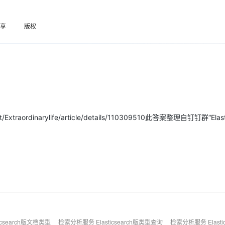
Deepseek-v4-pro
HappyHors
同享
万小智 AI 建站低至 15元/月
Qoder CN
AI 短剧/漫剧
云原生数据库 
快递物流查询
WordPress
成为服务伙
高校合作
点，立即开启云上创新
覆盖公网/内网、递归/权威、移动APP等全场景解析服务
送.CN域名，送备案服务码
基于千问大模型等，支持代码智能生成、研发智能问答
AI助力短剧
态智能体模型
旗舰 MoE 大模型，百万上下文与顶尖推理能力
图生视频，流
享
版权
Ubuntu
服务生态伙伴
云工开物
企业应用
Works
Night Plan 支持 Qwen 3.8-Max
云原生大数据计算服务 MaxCompute
AI 办公
容器服务 Kub
NEW
GLM-5.2
Wan2.7-T
Red Hat
30+ 款产品免费体验
Data Agent 驱动的一站式 Data+AI 开发治理平台
夜间 5 折，Qwen/Meoo/TokenPlan 客户专享
面向分析的企业级SaaS模式云数据仓库
AI智能应用
提供一站式管
科研合作
视觉 Coding、空间感知、多模态思考等全面升级
1M上下文，专为长程任务能力而生
ERP
堂（旗舰版）
SUSE
智能客服
CRM
防护产品
2个月
自动承接线索
建站小程序
OA 办公系统
AI 应用构建
大模型原生
力提升
财税管理
模板建站
Qoder
Extraordinarylife/article/details/110309510此答案整理自钉钉群“Elast
大模型服务平台百炼-应用模版
HOT
NEW
面向真实软件
个人版上线、团队版降价；千问3.8-Max首发发尝鲜
丰富多元化的应用模版和解决方案
400电话
定制建站
万有无界
大模型服务平台百炼-智能体
方案
广告营销
模板小程序
的模型效果
灵活可视化地构建企业级 Agent
定制小程序
秒悟
人工智能平台 PAI
APP 开发
云端极速 AI 
新一代 AI 视频生成模型，深度适配广告营销等场景
AI Native 的算法工程平台，一站式完成建模、训练、推理服务部署
建站系统
icsearch版文档类型
检索分析服务 Elasticsearch版类型查询
检索分析服务 Elastic