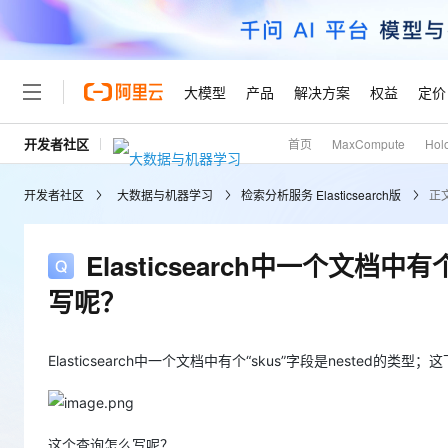
大模型
产品
解决方案
权益
定价
开发者社区
首页
MaxCompute
Hol
大模型
产品
解决方案
权益
定价
云市场
伙伴
服务
了解阿里云
精选产品
精选解决方案
普惠上云
产品定价
精选商城
成为销售伙伴
售前咨询
为什么选择阿里云
千问AI平台
开发者社区
大数据与机器学习
检索分析服务 Elasticsearch版
正
了解云产品的定价详情
大模型服务平台百炼
千问办公，解锁你的工作
普惠上云 官方力荐
分销伙伴
在线服务
网站建设
什么是云计算
大
大模型服务与应用平台
企业级Agent产品，直接
云服务器38元/年起，超
咨询伙伴
多端小程序
技术领先
Elasticsearch中一个文档
云上成本管理
售后服务
轻量应用服务器
Agency Agents：拥
官方推荐返现计划
大模型
精选产品
精选解决方案
Salesforce 国际版订阅
稳定可靠
写呢？
管理和优化成本
推荐新用户得奖励，单订单
销售伙伴合作计划
自助服务
友盟天域
安全合规
人工智能与机器学习
AI
文本生成
云数据库 RDS
HappyHorse 打造一
云工开物
无影生态合作计划
在线服务
观测云
分析师报告
高校专属算力普惠，学生认
Elasticsearch中一个文档中有个“skus”字段是nested
计算
互联网应用开发
Qwen3.8-Max
HOT
Salesforce On Alibaba C
工单服务
Tuya 物联网平台阿里云
研究报告与白皮书
人工智能平台 PAI
快速拥有专属 OpenClaw
大模
Consulting Partner 合
大数据
容器
智能体时代全能旗舰模型
免费试用
短信专区
一站式AI开发、训练和推
蓝凌 OA
AI 大模型销售与服务生
这个查询怎么写呢？
现代化应用