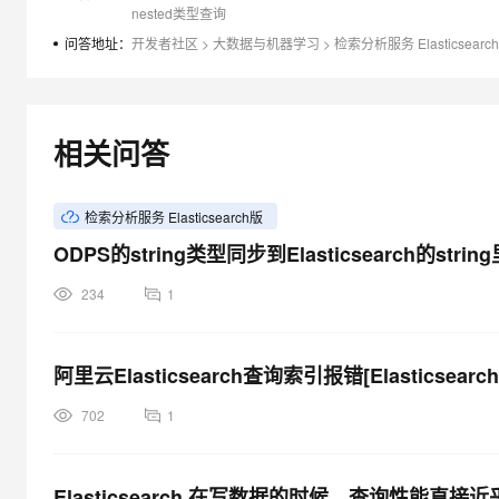
大模型解决方案
nested类型查询
迁移与运维管理
问答地址：
开发者社区
>
大数据与机器学习
>
检索分析服务 Elasticsearc
快速部署 Dify，高效搭建 
专有云
10 分钟在聊天系统中增加
相关问答
检索分析服务 Elasticsearch版
ODPS的string类型同步到Elasticsearch的st
234
1
阿里云Elasticsearch查询索引报错[Elasticsearch ex
702
1
Elasticsearch 在写数据的时候，查询性能