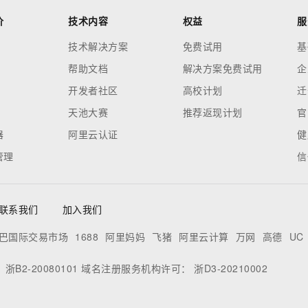
价
技术内容
权益
服
技术解决方案
免费试用
基
帮助文档
解决方案免费试用
企
开发者社区
高校计划
迁
天池大赛
推荐返现计划
官
器
阿里云认证
健
管理
信
联系我们
加入我们
巴国际交易市场
1688
阿里妈妈
飞猪
阿里云计算
万网
高德
UC
：
浙B2-20080101
域名注册服务机构许可：
浙D3-20210002