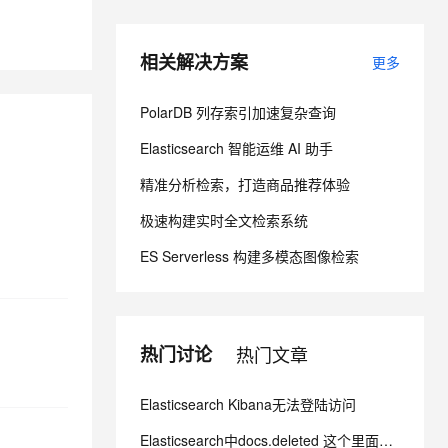
息提取
与 AI 智能体进行实时音视频通话
相关解决方案
更多
从文本、图片、视频中提取结构化的属性信息
构建支持视频理解的 AI 音视频实时通话应用
PolarDB 列存索引加速复杂查询
t.diy 一步搞定创意建站
构建大模型应用的安全防护体系
通过自然语言交互简化开发流程,全栈开发支持
通过阿里云安全产品对 AI 应用进行安全防护
Elasticsearch 智能运维 AI 助手
精准分析检索，打造商品推荐体验
极速构建实时全文检索系统
ES Serverless 构建多模态图像检索
热门讨论
热门文章
Elasticsearch Kibana无法登陆访问
Elasticsearch中docs.deleted 这个里面的数据怎么彻底删掉呢？