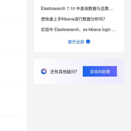
Elasticsearch 7.10 中查询数据与总数不对应
想快速上手Kibana进行数据分析吗？
实验中 Elasticsearch、es kibana login 的默认用户和口令是什么？
Elasticsearch主日志报错All shards failed原因及解决方案
展开全部
大佬们，我在阿里云ASK上自建的elasticsearch集群最近报了这个错误，能帮忙解惑下是什么原
canal从mysql同步数据到es进行增量同步失效
还有其他疑问?
咨询AI助理
查看 GitHub 开源项目分析看板要关注哪些信息点？
阿里云Elasticsearch日志功能中的GC日志主要展示了哪些内容？