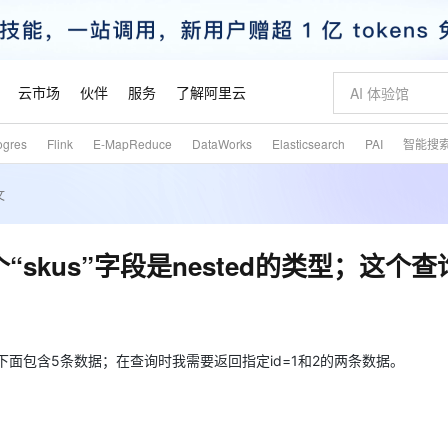
云市场
伙伴
服务
了解阿里云
ogres
Flink
E-MapReduce
DataWorks
Elasticsearch
PAI
智能搜
AI 特惠
数据与 API
成为产品伙伴
企业增值服务
最佳实践
价格计算器
AI 场景体
基础软件
产品伙伴合
阿里云认证
市场活动
配置报价
大模型
文
自助选配和估算价格
新方式
睿译宝，AI翻译排版一步到位
智启 AI 普惠权益
产品生态集成认证中心
企业支持计划
云上春晚
域名与网站
千问官方 MaaS 平台，为开发者和 Agent 而生，新用户赠送 1 亿 + tokens 额度
Qwen Aud
AI Coding
阿里云Maa
2026 阿里云
云服务器 E
为企业打
数据集
Windows
大模型认证
模型
NEW
NEW
交付可用成果
值低价云产品抢先购
上传文档即自动完成翻译和格式还原
至高享 1亿+免费 tokens，加速 Al 应用落地
提供智能易用的域名与建站服务
智能编程，一键
安全可靠、
产品生态伙伴
专家技术服务
云上奥运之旅
弹性计算合作
阿里云中企出
手机三要素
宝塔 Linux
全部认证
中有个“skus”字段是nested的类型；这个
价格优势
有专属领域专家
GLM-5.2：长任务时代开源旗舰模型
阿里云 OPC 创新助力计划
千问大模型
即刻拥有 DeepS
AI 电商营销
对象存储 O
大模型
产品生态伙伴工作台
企业增值服务台
云栖战略参考
云存储合作计
云栖大会
身份实名认证
CentOS
训练营
推动算力普惠，释放技术红利
最高返9万
多领域专家智能体,一键组建 AI 虚拟交付团队
快速构建应用程序和网站，即刻迈出上云第一步
至高百万元 Token 补贴，加速一人公司成长
多元化、高性能、安全可靠的大模型服务
真正可用的 1M 上下文,一次完成代码全链路开发
轻松解锁专属 Dee
从图文生成到
云上的中国
数据库合作计
活动全景
短信
Docker
图片和
站式影视创作平台
Hermes Agent，打造自进化智能体
Token Plan 模型订阅计划
数字证书管理服务（原SSL证书）
5 分钟轻松部署
AI 广告创作
无影云电脑
企业成长
NEW
信息公告
看见新力量
云网络合作计
OCR 文字识别
JAVA
证享300元代金券
可视化编排打通从文字构思到成片全链路闭环
全托管，含MySQL、PostgreSQL、SQL Server、MariaDB多引擎
自主进化，持久记忆，越用越聪明
Qwen3.8-Max 首发尝鲜，限时加量 10 倍，夜间低至2折
实现全站HTTPS，呈现可信的WEB访问
图文、视频一
随时随地安
的类型；这下面包含5条数据；在查询时我需要返回指定id=1和2的两条数据。
魔搭 Mode
Kimi-K3
HappyHors
NEW
loud
服务实践
官网公告
金融模力时刻
Salesforce O
版
发票查验
全能环境
Claude Code + GStack 打造工程团队
千问办公，限时限量积分加倍
Qoder
低代码高效构
AI 建站
短信服务
型
NEW
作计划
Kimi 最新旗舰模型，长程编程与推理利器
让文字生成流
计划
创新中心
魔搭 ModelSc
健康状态
理服务
让AI从“聊天伙伴”进化为能干活的“数字员工”
安装技能 GStack，拥有专属 AI 工程团队
你的AI工作搭子，覆盖日常办公高频场景
面向真实软件的智能体编程平台
0 代码专业建
客户案例
天气预报查询
操作系统
态合作计划