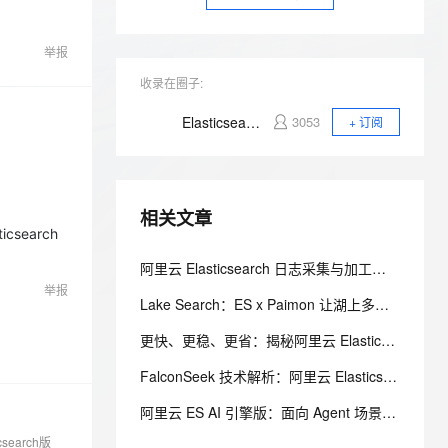
安全
我要投诉
e-1.1-I2V
Cosyvoice-V3-Flash
PolarDB
上云场景组合购
Milvus 弹性伸缩功能新增节
伴
漫剧创作，剧本、分镜、视频高效生成
100%兼容MySQL、PostgreSQL，兼容Oracle，支持集中和分布式
覆盖90%+业务场景，专享组合折扣价
点支持范围
畅自然，细节丰富
高表现力语音合成大模型，语音克隆听感自然
VPN
举报
ernetes 版 ACK
云聚AI 严选权益
AI 原生数据库服务发布
SSL 证书
收录在圈子:
2V
Fun-ASR
，一键激活高效办公新体验
理容器应用的 K8s 服务
精选AI产品，从模型到应用全链提效
Agent 数据网关
文戏情感细腻自然，动作戏激烈拳拳到肉，实现更强表演能力
支持中英文自由切换，具备更强的噪声鲁棒性
堡垒机
Elasticsearch 技术团队
3053
+ 订阅
AI 用量加速计划
云原生数据库 PolarDB
防火墙
、识别商机，让客服更高效、服务更出色。
新老同享，达量后返
Agentic Database 发布
主机安全
应用
相关文章
千问办公
icsearch
NEW
AI 应用及服务市场
的智能体编程平台
一站式AI生产力平台
阿里云 Elasticsearch 日志采集与加工服务：让日志链路少一串组件，多一份稳定
AI 应用
举报
伶鹊
Lake Search：ES x Paimon 让湖上多模态数据可搜可用
企业级人与Agent协作平台，接入和调度多个数字员工
智能客服平台，对话机器人、对话分析、智能外呼
大模型
更快、更稳、更省：揭秘阿里云 Elasticsearch 存算分离与弹性扩缩
大模型服务平台百炼 - 全妙
自然语言处理
FalconSeek 技术解析：阿里云 Elasticsearch 云原生内核如何让查询性能飙升600%
应用创作平台
多模态内容创作工具，已接入 DeepSeek
数据标注
阿里云 ES AI 引擎版：面向 Agent 场景，为亿级租户、千亿规模向量设计的搜索引擎
机器学习
search版