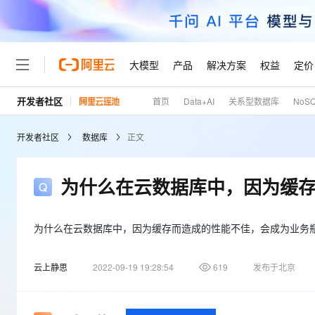
大模型
产品
解决方案
权益
定价
开发者社区
首页
Data+AI
关系型数据库
NoS
大模型
产品
解决方案
权益
定价
云市场
伙伴
服务
了解阿里云
精选产品
精选解决方案
普惠上云
产品定价
精选商城
成为销售伙伴
售前咨询
为什么选择阿里云
千问AI平台
开发者社区
数据库
正文
了解云产品的定价详情
大模型服务平台百炼
千问办公，解锁你的工作
普惠上云 官方力荐
分销伙伴
在线服务
网站建设
什么是云计算
大
大模型服务与应用平台
企业级Agent产品，直接
云服务器38元/年起，超
咨询伙伴
多端小程序
技术领先
为什么在云数据库中，因为缓
云上成本管理
售后服务
轻量应用服务器
Agency Agents：拥
官方推荐返现计划
大模型
精选产品
精选解决方案
Salesforce 国际版订阅
稳定可靠
管理和优化成本
推荐新用户得奖励，单订单
销售伙伴合作计划
自助服务
友盟天域
安全合规
人工智能与机器学习
AI
为什么在云数据库中，因为缓存而造成的性能不佳，会成为业务
文本生成
云数据库 RDS
HappyHorse 打造一
云工开物
无影生态合作计划
在线服务
观测云
分析师报告
高校专属算力普惠，学生认
计算
互联网应用开发
Qwen3.8-Max
云上静思
2022-09-19 19:28:54
619
发布于北京
HOT
Salesforce On Alibaba C
工单服务
Tuya 物联网平台阿里云
研究报告与白皮书
人工智能平台 PAI
快速拥有专属 OpenClaw
大模
Consulting Partner 合
大数据
容器
智能体时代全能旗舰模型
免费试用
短信专区
一站式AI开发、训练和推
蓝凌 OA
AI 大模型销售与服务生
现代化应用