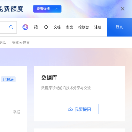
文档
备案
控制台
注册
登录
据库
探索云世界
验
作计划
器
AI 活动
专业服务
服务伙伴合作计划
开发者社区
加入我们
产品动态
服务平台百炼
阿里云 OPC 创新助力计划
一站式生成采购清单，支持单品或批量购买
io：打造专属 AI 语音助手
S产品伙伴计划（繁花）
峰会
CS
造的大模型服务与应用开发平台
一句话生成原生可编辑精美 PPT 文稿
AI 生产力先锋
Al MaaS 服务伙伴赋能合作
域名
博文
Careers
至高可申请百万元
Qwen3.8-Max 模型上线
开启高性价比 AI 编程新体验
弹性可伸缩的云计算服务
Qwen-Audio-3.0-Realtime 端到端实时语音角色扮演
输入一句话想法, 轻松生成专业的 PPT
先锋实践拓展 AI 生产力的边界
Token 补贴，五大权
计划
海大会
伙伴信用分合作计划
商标
问答
社会招聘
数据库
已解决
益加速 OPC 成功
eek-V4-Pro
SS
一键部署幻兽帕鲁游戏服务器
飞天发布时刻
HOT
Open Search 向量检索版支
划
备案
电子书
校园招聘
pSeek-V4-Pro
视频创作，一键激活电商全链路生产力
数据库领域前沿技术分享与交流
稳定、安全、高性价比、高性能的云存储服务
一键购买专属联机服务器，轻松开启游戏
所见，即是所愿
持视频检索 Pipeline 功能
更多支持
划
公司注册
镜像站
视频生成
语音识别与合成
专属 QwenPaw
漫剧工坊：一站式动画创作平台
AI 实训营
HOT
应用身份服务 (IDaaS)
合作伙伴培训与认证
划
上云迁移
站生成，高效打造优质广告素材
全接入的云上超级电脑
从聊天伙伴进化为能主动干活的本地数字员工
快速生产连贯的高质量长漫剧
从基础到进阶，Agent 创客手把手教你
OpenClaw 管理能力上线
我要提问
lScope
我要反馈
e-1.1-T2V
Qwen3-TTS-Flash
举报
查询合作伙伴
n Alibaba Cloud ISV 合作
代维服务
建企业门户网站
10 分钟搭建微信、支付宝小程序
MaxCompute MaxFrame 提
畅细腻的高质量视频
离线语音合成大模型，多语言方言自适应，低延迟高稳定
创新加速
ope
登录合作伙伴管理后台
我要建议
站，无忧落地极速上线
以可视化方式快速构建移动和 PC 门户网站
国内短信简单易用，安全可靠，秒级触达，全球覆盖200+国家和地区。
高效部署网站，快速应用到小程序
供自动弹性内存功能