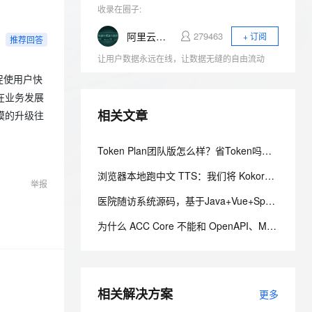
安全
我要投诉
e-1.1-I2V
Cosyvoice-V3-Flash
PolarDB
收录在圈子:
上云场景组合购
Milvus 弹性伸缩功能新增节
伴
漫剧创作，剧本、分镜、视频高效生成
100%兼容MySQL、PostgreSQL，兼容Oracle，支持集中和分布式
覆盖90%+业务场景，专享组合折扣价
点支持范围
畅自然，细节丰富
高表现力语音合成大模型，语音克隆听感自然
VPN
阿里云数据库
279463
+ 订阅
推荐回答
ernetes 版 ACK
云聚AI 严选权益
AI 原生数据库服务发布
SSL 证书
让用户数据永远在线，让数据无缝的自由流动
2V
Fun-ASR
，一键激活高效办公新体验
理容器应用的 K8s 服务
精选AI产品，从模型到应用全链提效
Agent 数据网关
文戏情感细腻自然，动作戏激烈拳拳到肉，实现更强表演能力
支持中英文自由切换，具备更强的噪声鲁棒性
促使用户快
堡垒机
AI 用量加速计划
在业务发展
云原生数据库 PolarDB
防火墙
、识别商机，让客服更高效、服务更出色。
新老同享，达量后返
Agentic Database 发布
相关文章
模的升级往
主机安全
应用
Token Plan团队版怎么样？省Token吗？阿里云百炼Token Plan团队版购买指南
千问办公
NEW
AI 应用及服务市场
浏览器本地跑中文 TTS：我们将 Kokoro 1.1 转为 FP16，替换了 Piper 中文配音
的智能体编程平台
一站式AI生产力平台
举报
医院随访系统源码，基于Java+Vue+SpringBoot技术架构的智能化管理平台
AI 应用
伶鹊
企业级人与Agent协作平台，接入和调度多个数字员工
智能客服平台，对话机器人、对话分析、智能外呼
为什么 ACC Core 不能和 OpenAPI、MCP 或 gRPC 绑死？
大模型
大模型服务平台百炼 - 全妙
自然语言处理
应用创作平台
多模态内容创作工具，已接入 DeepSeek
数据标注
相关解决方案
更多
机器学习