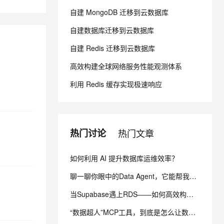
自建 MongoDB 迁移到云数据库
息提取
与 AI 智能体进行实时音视频通话
自建数据库迁移到云数据库
从文本、图片、视频中提取结构化的属性信息
构建支持视频理解的 AI 音视频实时通话应用
自建 Redis 迁移到云数据库
t.diy 一步搞定创意建站
构建大模型应用的安全防护体系
高效构建全球网络服务性能观测体系
通过自然语言交互简化开发流程,全栈开发支持
通过阿里云安全产品对 AI 应用进行安全防护
利用 Redis 缓存实现极速响应
热门讨论
热门文章
如何利用 AI 提升数据库运维效率？
聊一聊你眼中的Data Agent，它能帮我们完成什么？
当Supabase遇上RDS——如何高效构建轻量级应用？
“数据超人”MCP工具，到底是怎么让数据‘燃’起来的？