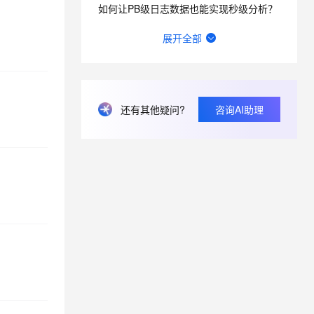
如何让PB级日志数据也能实现秒级分析？
PolarDB Supabase + Qoder，来看看个人开发者是如何玩转 BaaS？
展开全部
Data Agent for Meta能否成为企业级“数据大脑”？
RDS在MySQL的基础上封装了什么，增加了什么功能？
如何让 Dify on DMS 助力智能应用开发？
还有其他疑问?
咨询AI助理
中国唯一入选 Gartner ABI！Quick BI 如何用对话完成分析与行动？