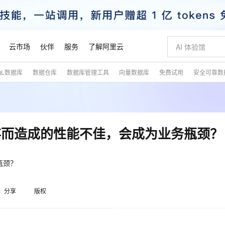
云市场
伙伴
服务
了解阿里云
QL数据库
数据仓库
数据库管理工具
向量数据库
免费试用
安全可靠数
AI 特惠
数据与 API
成为产品伙伴
企业增值服务
最佳实践
价格计算器
AI 场景体
基础软件
产品伙伴合
阿里云认证
市场活动
配置报价
大模型
自助选配和估算价格
新方式
睿译宝，AI翻译排版一步到位
智启 AI 普惠权益
产品生态集成认证中心
企业支持计划
云上春晚
域名与网站
千问官方 MaaS 平台，为开发者和 Agent 而生，新用户赠送 1 亿 + tokens 额度
Qwen Aud
AI Coding
阿里云Maa
2026 阿里云
云服务器 E
为企业打
数据集
Windows
大模型认证
模型
NEW
NEW
交付可用成果
值低价云产品抢先购
上传文档即自动完成翻译和格式还原
至高享 1亿+免费 tokens，加速 Al 应用落地
提供智能易用的域名与建站服务
智能编程，一键
安全可靠、
产品生态伙伴
专家技术服务
云上奥运之旅
弹性计算合作
阿里云中企出
手机三要素
宝塔 Linux
全部认证
存而造成的性能不佳，会成为业务瓶颈？
价格优势
有专属领域专家
GLM-5.2：长任务时代开源旗舰模型
阿里云 OPC 创新助力计划
千问大模型
即刻拥有 DeepS
AI 电商营销
对象存储 O
大模型
产品生态伙伴工作台
企业增值服务台
云栖战略参考
云存储合作计
云栖大会
身份实名认证
CentOS
训练营
推动算力普惠，释放技术红利
最高返9万
多领域专家智能体,一键组建 AI 虚拟交付团队
快速构建应用程序和网站，即刻迈出上云第一步
至高百万元 Token 补贴，加速一人公司成长
多元化、高性能、安全可靠的大模型服务
真正可用的 1M 上下文,一次完成代码全链路开发
轻松解锁专属 Dee
从图文生成到
云上的中国
数据库合作计
活动全景
短信
Docker
瓶颈？
图片和
站式影视创作平台
Hermes Agent，打造自进化智能体
Token Plan 模型订阅计划
数字证书管理服务（原SSL证书）
5 分钟轻松部署
AI 广告创作
无影云电脑
企业成长
NEW
信息公告
看见新力量
云网络合作计
OCR 文字识别
JAVA
证享300元代金券
可视化编排打通从文字构思到成片全链路闭环
全托管，含MySQL、PostgreSQL、SQL Server、MariaDB多引擎
自主进化，持久记忆，越用越聪明
Qwen3.8-Max 首发尝鲜，限时加量 10 倍，夜间低至2折
实现全站HTTPS，呈现可信的WEB访问
图文、视频一
随时随地安
魔搭 Mode
Kimi-K3
HappyHors
分享
版权
NEW
loud
服务实践
官网公告
金融模力时刻
Salesforce O
版
发票查验
全能环境
Claude Code + GStack 打造工程团队
千问办公，限时限量积分加倍
Qoder
低代码高效构
AI 建站
短信服务
型
NEW
作计划
Kimi 最新旗舰模型，长程编程与推理利器
让文字生成流
计划
创新中心
魔搭 ModelSc
健康状态
理服务
让AI从“聊天伙伴”进化为能干活的“数字员工”
安装技能 GStack，拥有专属 AI 工程团队
你的AI工作搭子，覆盖日常办公高频场景
面向真实软件的智能体编程平台
0 代码专业建
客户案例
天气预报查询
操作系统
态合作计划