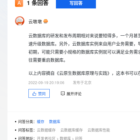
存储
天池大赛
1
条回答
写回答
Qwen3.7-Plus
云解析DNS
解决方案免费试用 新老
电子合同
最高领取价值200元试用
能看、能想、能动手的多模
安全
网络与CDN
AI 算法大赛
畅捷通
云墩墩
大数据开发治理平台 Data
AI 产品 免费试用
网络
安全
云开发大赛
Qwen3-VL-Plus
Tableau 订阅
1亿+ 大模型 tokens 和 
云数据库的研发和发布周期相对来说要短得多，一个月甚
可观测
入门学习赛
中间件
AI空中课堂在线直播课
云防火墙
140+云产品 免费试用
速升级数据库。另外，云数据库实例来自用户业务需要，
上云与迁云
云原生的云上边界网络安全
产品新客免费试用，最长1
数据库
初期，可能只需要小规格的数据库实例就可以满足业务需
生态解决方案
大模型服务
往需要重启数据库。
企业出海
大模型ACA认证体验
大数据计算
助力企业全员 AI 认知与能
行业生态解决方案
以上内容摘自《云原生数据库原理与实践》，这本书可以
千问AI平台-Token Plan
政企业务
媒体服务
开发者生态解决方案
2022-09-19 20:19:06
发布于北京
企业服务与云通信
千问AI平台-模型体验
AI 开发和 AI 应用解决
赞同
展开评论
在线体验全尺寸、多种模态
域名与网站
Happy 系列大模型
终端用户计算
问答分类：
缓存
数据库
Serverless
问答标签：
云数据缓存
云数据库缓存
云数据库性能
问答地址：
开发者社区
>
数据库
>
问答
开发工具