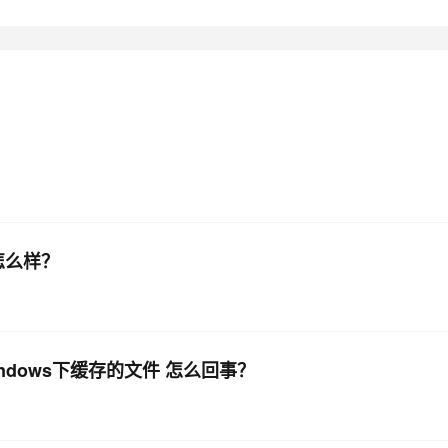
AI 应用
10分钟微调：让0.6B模型媲美235B模
多模态数据信
型
依托云原生高可用架构,实现Dify私有化部署
用1%尺寸在特定领域达到大模型90%以上效果
一个 AI 助手
超强辅助，Bol
即刻拥有 DeepSeek-R1 满血版
在企业官网、通讯软件中为客户提供 AI 客服
多种方案随心选，轻松解锁专属 DeepSeek
怎么样？
ndows下缓存的文件 怎么回事？