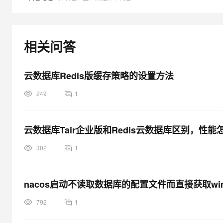
大模型解决方案
迁移与运维管理
快速部署 Dify，高效搭建 
专有云
相关问答
10 分钟在聊天系统中增加
云数据库Redis版缓存策略的设置方法
249
1
云数据库Tair企业版和Redis云数据库区别，性能
302
1
nacos启动不读取数据库的配置文件而直接获取wi
792
1