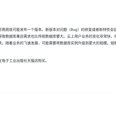
Deepseek-v4-pro
HappyHors
同享
万小智 AI 建站低至 15元/月
Qoder CN
AI 短剧/漫剧
云原生数据库 
快递物流查询
WordPress
成为服务伙
高校合作
点，立即开启云上创新
覆盖公网/内网、递归/权威、移动APP等全场景解析服务
送.CN域名，送备案服务码
基于千问大模型等，支持代码智能生成、研发智能问答
AI助力短剧
态智能体模型
旗舰 MoE 大模型，百万上下文与顶尖推理能力
图生视频，流
Ubuntu
服务生态伙伴
云工开物
企业应用
Works
Night Plan 支持 Qwen 3.8-Max
云原生大数据计算服务 MaxCompute
AI 办公
容器服务 Kub
NEW
GLM-5.2
Wan2.7-T
Red Hat
30+ 款产品免费体验
Data Agent 驱动的一站式 Data+AI 开发治理平台
夜间 5 折，Qwen/Meoo/TokenPlan 客户专享
面向分析的企业级SaaS模式云数据仓库
AI智能应用
提供一站式管
科研合作
视觉 Coding、空间感知、多模态思考等全面升级
1M上下文，专为长程任务能力而生
至两周就可能发布一个版本。新版本对问题（Bug）的修复或者新特性会
ERP
堂（旗舰版）
SUSE
智能客服
导致数据库重启需求也比传统数据库要大。云上用户业务的变化非常快，
CRM
防护产品
2个月
自动承接线索
求。随着业务的飞速发展，可能需要将数据库实例升级到更大的规模。规
建站小程序
OA 办公系统
AI 应用构建
大模型原生
力提升
财税管理
模板建站
Qoder
在电子工业出版社天猫店购买。
大模型服务平台百炼-应用模版
HOT
NEW
面向真实软件
个人版上线、团队版降价；千问3.8-Max首发发尝鲜
丰富多元化的应用模版和解决方案
400电话
定制建站
万有无界
大模型服务平台百炼-智能体
方案
广告营销
模板小程序
的模型效果
灵活可视化地构建企业级 Agent
定制小程序
秒悟
人工智能平台 PAI
APP 开发
云端极速 AI 
新一代 AI 视频生成模型，深度适配广告营销等场景
AI Native 的算法工程平台，一站式完成建模、训练、推理服务部署
建站系统