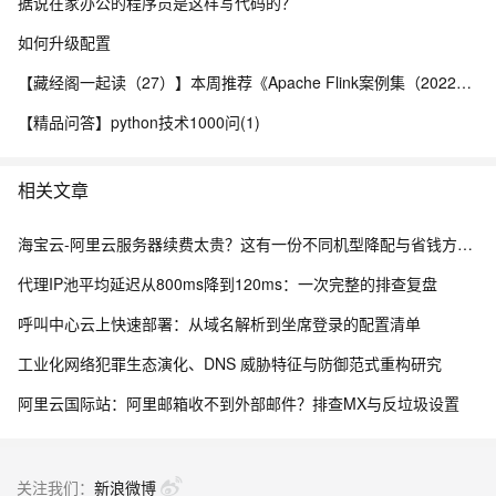
据说在家办公的程序员是这样写代码的？
如何升级配置
【藏经阁一起读（27）】本周推荐《Apache Flink案例集（2022版）》，你有哪些心得？
【精品问答】python技术1000问(1)
相关文章
海宝云-阿里云服务器续费太贵？这有一份不同机型降配与省钱方案的“榨干”测评！
代理IP池平均延迟从800ms降到120ms：一次完整的排查复盘
呼叫中心云上快速部署：从域名解析到坐席登录的配置清单
工业化网络犯罪生态演化、DNS 威胁特征与防御范式重构研究
阿里云国际站：阿里邮箱收不到外部邮件？排查MX与反垃圾设置
关注我们：
新浪微博