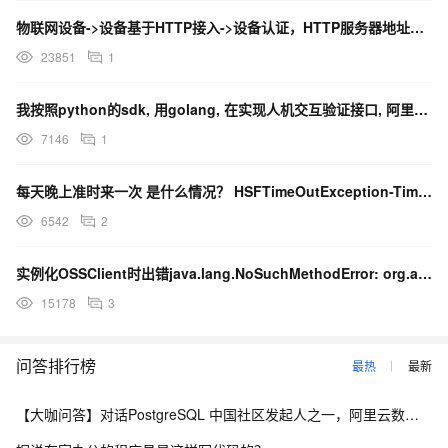
物联网设备->设备基于HTTP接入->设备认证，HTTP服务器地址https://iot-as-http.cn-shanghai.aliyuncs.com ，采用POST方式，按照帮助文档的测试步骤。服务器返回代码302 Found，The requested resource resides temporarily under a different URI.，未接收到任何业务状态码，设备认证异常，网址转到：http://err.taobao.com/error1.html 页面
23851
1
我按照python的sdk, 用golang, 在实现人机交互验证接口, 阿里服务器返回下面的错误了: http status: 200 http response: {"ErrorMsg":"the uid do not apply the service.","ErrorCode":400} 要实现的接口是这个: https://help.aliyun.com/document_detail/66340.html
7146
1
每天晚上准时来一次 是什么情况？ HSFTimeOutException-Timeout waiting for task. ERR-CODE: [HSF-0002], Type: [业务问题], More: [http://console.taobao.net/help/HSF-0002] 描述信息：30000
6542
2
实例化OSSClient时出错java.lang.NoSuchMethodError: org.apache.http.conn.ssl.SSLConnectionSocketFactory.<init>(Ljavax/net/ssl/SSLContext;Ljavax/net/ssl/HostnameVerifier;)V
15178
3
问答排行榜
最热
最新
【大咖问答】对话PostgreSQL 中国社区发起人之一，阿里云数据库高级专家 德哥