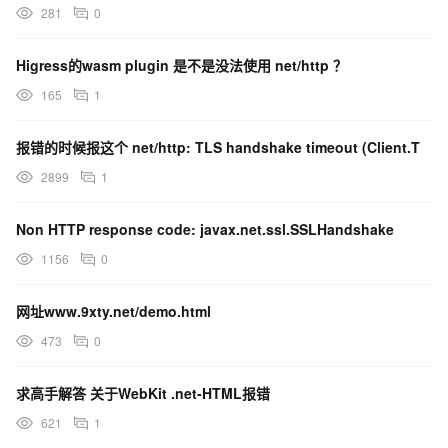
281
0
Higress的wasm plugin 是不是没法使用 net/http ？
165
1
报错的时候报这个 net/http: TLS handshake timeout (Client.T
2899
1
Non HTTP response code: javax.net.ssl.SSLHandshake
1156
0
网址www.9xty.net/demo.html
473
0
求高手解答 关于WebKit .net-HTML报错
621
1