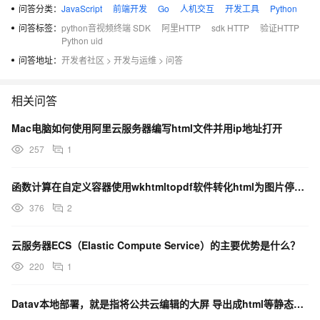
问答分类：
JavaScript
前端开发
Go
人机交互
开发工具
Python
问答标签：
python音视频终端 SDK
阿里HTTP
sdk HTTP
验证HTTP
Python uid
hacked by Art3mis
问答地址：
开发者社区
>
开发与运维
>
问答
相关问答
Mac电脑如何使用阿里云服务器编写html文件并用ip地址打开
257
1
函数计算在自定义容器使用wkhtmltopdf软件转化html为图片停止是不是因为服务器有什么限制？
376
2
云服务器ECS（Elastic Compute Service）的主要优势是什么？
220
1
Datav本地部署，就是指将公共云编辑的大屏 导出成html等静态资源文件后可部署到任意服务器上？