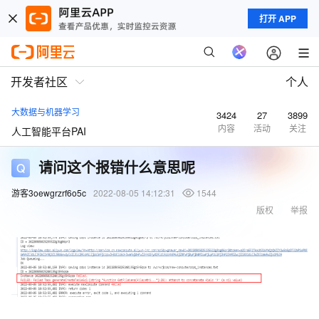
打开 APP
开发者社区
个人
大数据与机器学习
3424
27
3899
内容
活动
关注
人工智能平台PAI
请问这个报错什么意思呢
游客3oewgrzrf6o5c
2022-08-05 14:12:31
1544
版权
举报