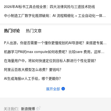
2026年AI标书工具合规全景：四大法律风险与三道技术防线
中小制造工厂数字化瓶颈破局：AI 流程精细化 + 工业自动化一体化落地架构实践
热门讨论
热门文章
P人出游，你是否需要一个懂你更懂规划的AI导游呢？来搭建专属文旅问答机器人吧
机器学习PAI的max compute如何收费呢？比较care 费用，这样是不是就只有计算费用？
在海量用户中，将如何快速定位到目标人群进行个性化营销？
阿里云百炼大模型怎么收费？要钱吗？
AI生成海报or人工手绘，哪个更戳你？
阿里云百炼中，数据上传后，存储位置，安全性？
展开全部
请教一下机器学习PAI，我的时间差序列改成以下这个配置，请问报错怎么解决？
在api调用夸克搜索时，遇到权限不足问题
关注我们：
新浪微博