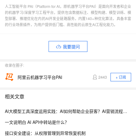
人工智能平台 PAI（Platform for AI，原机器学习平台PAI）是面向开发者和企业
的机器学习/深度学习工程平台，提供包含数据标注、模型构建、模型训练、模
型部署、推理优化在内的AI开发全链路服务，内置140+种优化算法，具备丰富
的行业场景插件，为用户提供低门槛、高性能的云原生AI工程化能力。
我要提问
收录在圈子:
阿里云机器学习平台PAI
2443
+ 订阅
相关文章
AI大模型工具深度运用实践：AI如何帮助企业获客？AI营销流程与智能体自动化应用案例解析
一文说明白 AI API中转站是什么？
接口安全建设：从权限管理到异常恢复机制