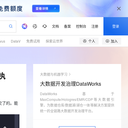
文档
备案
控制台
注册
登录
个人
加入
lvus
DataV
免费试用
探索云世界
验
作计划
器
AI 活动
专业服务
服务伙伴合作计划
开发者社区
加入我们
产品动态
服务平台百炼
阿里云 OPC 创新助力计划
一站式生成采购清单，支持单品或批量购买
io：打造专属 AI 语音助手
S产品伙伴计划（繁花）
峰会
CS
造的大模型服务与应用开发平台
一句话生成原生可编辑精美 PPT 文稿
AI 生产力先锋
Al MaaS 服务伙伴赋能合作
域名
博文
Careers
至高可申请百万元
Qwen3.8-Max 模型上线
开启高性价比 AI 编程新体验
弹性可伸缩的云计算服务
Qwen-Audio-3.0-Realtime 端到端实时语音角色扮演
输入一句话想法, 轻松生成专业的 PPT
先锋实践拓展 AI 生产力的边界
Token 补贴，五大权
计划
海大会
伙伴信用分合作计划
商标
问答
社会招聘
执
大数据与机器学习
益加速 OPC 成功
eek-V4-Pro
SS
一键部署幻兽帕鲁游戏服务器
飞天发布时刻
HOT
Open Search 向量检索版支
划
备案
电子书
校园招聘
大数据开发治理DataWorks
pSeek-V4-Pro
视频创作，一键激活电商全链路生产力
稳定、安全、高性价比、高性能的云存储服务
一键购买专属联机服务器，轻松开启游戏
所见，即是所愿
持视频检索 Pipeline 功能
更多支持
划
公司注册
镜像站
视频生成
语音识别与合成
DataWorks基于
专属 QwenPaw
漫剧工坊：一站式动画创作平台
AI 实训营
HOT
应用身份服务 (IDaaS)
合作伙伴培训与认证
MaxCompute/Hologres/EMR/CDP等大数据引
划
上云迁移
站生成，高效打造优质广告素材
全接入的云上超级电脑
从聊天伙伴进化为能主动干活的本地数字员工
快速生产连贯的高质量长漫剧
从基础到进阶，Agent 创客手把手教你
OpenClaw 管理能力上线
交了的。能
擎，为数据仓库/数据湖/湖仓一体等解决方案提供
lScope
我要反馈
e-1.1-T2V
Qwen3-TTS-Flash
查询合作伙伴
统一的全链路大数据开发治理平台。
n Alibaba Cloud ISV 合作
代维服务
建企业门户网站
10 分钟搭建微信、支付宝小程序
MaxCompute MaxFrame 提
畅细腻的高质量视频
离线语音合成大模型，多语言方言自适应，低延迟高稳定
创新加速
ope
登录合作伙伴管理后台
我要建议
站，无忧落地极速上线
以可视化方式快速构建移动和 PC 门户网站
国内短信简单易用，安全可靠，秒级触达，全球覆盖200+国家和地区。
高效部署网站，快速应用到小程序
供自动弹性内存功能