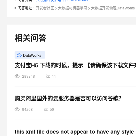
大模型解决方案
问答地址：
开发者社区
>
大数据与机器学习
>
大数据开发治理DataWorks
迁移与运维管理
快速部署 Dify，高效搭建 
专有云
相关问答
10 分钟在聊天系统中增加
DataWorks
支付宝H5 下载的时候，提示 【请确保该下载文
289848
11
购买阿里国外的云服务器是否可以访问谷歌？
94268
50
this xml file does not appear to have any style 