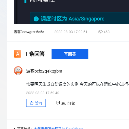
存储
天池大赛
Qwen3.7-Plus
云解析DNS
解决方案免费试用 新老
电子合同
最高领取价值200元试用
能看、能想、能动手的多模
安全
网络与CDN
AI 算法大赛
畅捷通
大数据开发治理平台 Data
AI 产品 免费试用
网络
安全
云开发大赛
Qwen3-VL-Plus
Tableau 订阅
1亿+ 大模型 tokens 和 
游客3oewgrzrf6o5c
2022-08-03 17:00:51
463
可观测
入门学习赛
中间件
AI空中课堂在线直播课
云防火墙
140+云产品 免费试用
上云与迁云
云原生的云上边界网络安全
产品新客免费试用，最长1
数据库
生态解决方案
1
条回答
写回答
大模型服务
企业出海
大模型ACA认证体验
大数据计算
助力企业全员 AI 认知与能
行业生态解决方案
千问AI平台-Token Plan
政企业务
媒体服务
游客bcfx2q4kttgbm
开发者生态解决方案
企业服务与云通信
需要明天生成自动调度的实例 今天的可以在运维中心进行补数
千问AI平台-模型体验
AI 开发和 AI 应用解决
在线体验全尺寸、多种模态
2022-08-03 17:59:40
域名与网站
赞同
展开评论
Happy 系列大模型
终端用户计算
Serverless
开发工具
问答分类：
大数据开发治理平台 DataWorks