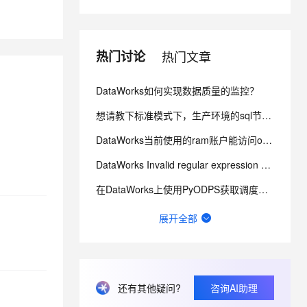
息提取
与 AI 智能体进行实时音视频通话
从文本、图片、视频中提取结构化的属性信息
构建支持视频理解的 AI 音视频实时通话应用
热门讨论
热门文章
t.diy 一步搞定创意建站
构建大模型应用的安全防护体系
DataWorks如何实现数据质量的监控？
通过自然语言交互简化开发流程,全栈开发支持
通过阿里云安全产品对 AI 应用进行安全防护
想请教下标准模式下，生产环境的sql节点能对routine_sql_test_tianyi进行sel
DataWorks当前使用的ram账户能访问oss，点那个文件夹会报错 ？
DataWorks Invalid regular expression pattern - ?
在DataWorks上使用PyODPS获取调度参数？
DataWorks中ob作为数据源，在做数据集成的时候弹出上面的报错？
展开全部
数据来源：com.alibaba.fastjson.JSONException: syntax er
DataWorks离线同步 报脏数据 这是说A字段有问题是不？
还有其他疑问?
咨询AI助理
请问这里的延迟是什么含义？可以通过什么方式优化？