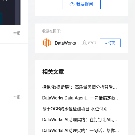
安全
我要投诉
e-1.1-I2V
Cosyvoice-V3-Flash
我要提问
PolarDB
上云场景组合购
Milvus 弹性伸缩功能新增节
伴
漫剧创作，剧本、分镜、视频高效生成
100%兼容MySQL、PostgreSQL，兼容Oracle，支持集中和分布式
覆盖90%+业务场景，专享组合折扣价
点支持范围
畅自然，细节丰富
高表现力语音合成大模型，语音克隆听感自然
VPN
ernetes 版 ACK
云聚AI 严选权益
AI 原生数据库服务发布
SSL 证书
2V
Fun-ASR
，一键激活高效办公新体验
理容器应用的 K8s 服务
精选AI产品，从模型到应用全链提效
Agent 数据网关
收录在圈子:
举报
文戏情感细腻自然，动作戏激烈拳拳到肉，实现更强表演能力
支持中英文自由切换，具备更强的噪声鲁棒性
堡垒机
AI 用量加速计划
云原生数据库 PolarDB
DataWorks
2707
+ 订阅
防火墙
、识别商机，让客服更高效、服务更出色。
新老同享，达量后返
Agentic Database 发布
主机安全
应用
千问办公
相关文章
NEW
AI 应用及服务市场
的智能体编程平台
一站式AI生产力平台
拒绝“数据断层”：高质量舆情分析背后的隐形功臣——动态节点池
AI 应用
伶鹊
企业级人与Agent协作平台，接入和调度多个数字员工
智能客服平台，对话机器人、对话分析、智能外呼
举报
DataWorks Data Agent：一句话搞定数据开发，让周期从天级到分钟级
大模型
大模型服务平台百炼 - 全妙
基于OCR的水位检测项目 水位识别
自然语言处理
应用创作平台
多模态内容创作工具，已接入 DeepSeek
DataWorks AI助理实践：在钉钉让AI助理帮你盯任务、修问题
数据标注
DataWorks AI助理实践：一句话，帮你搞定研发周报！
机器学习