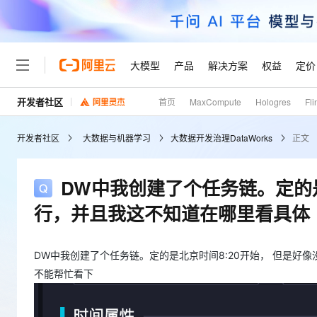
大模型
产品
解决方案
权益
定价
开发者社区
首页
MaxCompute
Hologres
Fli
大模型
产品
解决方案
权益
定价
云市场
伙伴
服务
了解阿里云
精选产品
精选解决方案
普惠上云
产品定价
精选商城
成为销售伙伴
售前咨询
为什么选择阿里云
千问AI平台
开发者社区
大数据与机器学习
大数据开发治理DataWorks
正文
了解云产品的定价详情
大模型服务平台百炼
千问办公，解锁你的工作
普惠上云 官方力荐
分销伙伴
在线服务
网站建设
什么是云计算
大
大模型服务与应用平台
企业级Agent产品，直接
云服务器38元/年起，超
咨询伙伴
多端小程序
技术领先
DW中我创建了个任务链。定的是
云上成本管理
售后服务
轻量应用服务器
Agency Agents：拥
官方推荐返现计划
大模型
精选产品
精选解决方案
Salesforce 国际版订阅
稳定可靠
行，并且我这不知道在哪里看具体
管理和优化成本
推荐新用户得奖励，单订单
销售伙伴合作计划
自助服务
友盟天域
安全合规
人工智能与机器学习
AI
文本生成
云数据库 RDS
HappyHorse 打造一
云工开物
无影生态合作计划
在线服务
观测云
分析师报告
高校专属算力普惠，学生认
DW中我创建了个任务链。定的是北京时间8:20开始， 但是
计算
互联网应用开发
Qwen3.8-Max
HOT
Salesforce On Alibaba C
工单服务
不能帮忙看下
Tuya 物联网平台阿里云
研究报告与白皮书
人工智能平台 PAI
快速拥有专属 OpenClaw
大模
Consulting Partner 合
大数据
容器
智能体时代全能旗舰模型
免费试用
短信专区
一站式AI开发、训练和推
蓝凌 OA
AI 大模型销售与服务生
现代化应用