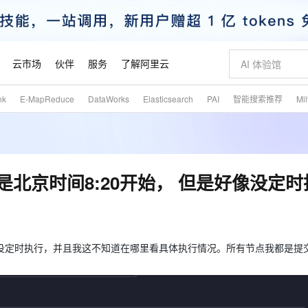
云市场
伙伴
服务
了解阿里云
nk
E-MapReduce
DataWorks
Elasticsearch
PAI
智能搜索推荐
Mi
AI 特惠
数据与 API
成为产品伙伴
企业增值服务
最佳实践
价格计算器
AI 场景体
基础软件
产品伙伴合
阿里云认证
市场活动
配置报价
大模型
自助选配和估算价格
新方式
睿译宝，AI翻译排版一步到位
智启 AI 普惠权益
产品生态集成认证中心
企业支持计划
云上春晚
域名与网站
千问官方 MaaS 平台，为开发者和 Agent 而生，新用户赠送 1 亿 + tokens 额度
Qwen Aud
AI Coding
阿里云Maa
2026 阿里云
云服务器 E
为企业打
数据集
Windows
大模型认证
模型
NEW
NEW
交付可用成果
值低价云产品抢先购
上传文档即自动完成翻译和格式还原
至高享 1亿+免费 tokens，加速 Al 应用落地
提供智能易用的域名与建站服务
智能编程，一键
安全可靠、
产品生态伙伴
专家技术服务
云上奥运之旅
弹性计算合作
阿里云中企出
手机三要素
宝塔 Linux
全部认证
北京时间8:20开始， 但是好像没定时
价格优势
有专属领域专家
GLM-5.2：长任务时代开源旗舰模型
阿里云 OPC 创新助力计划
千问大模型
即刻拥有 DeepS
AI 电商营销
对象存储 O
大模型
产品生态伙伴工作台
企业增值服务台
云栖战略参考
云存储合作计
云栖大会
身份实名认证
CentOS
训练营
推动算力普惠，释放技术红利
最高返9万
多领域专家智能体,一键组建 AI 虚拟交付团队
快速构建应用程序和网站，即刻迈出上云第一步
至高百万元 Token 补贴，加速一人公司成长
多元化、高性能、安全可靠的大模型服务
真正可用的 1M 上下文,一次完成代码全链路开发
轻松解锁专属 Dee
从图文生成到
云上的中国
数据库合作计
活动全景
短信
Docker
图片和
站式影视创作平台
Hermes Agent，打造自进化智能体
Token Plan 模型订阅计划
数字证书管理服务（原SSL证书）
5 分钟轻松部署
AI 广告创作
无影云电脑
企业成长
NEW
信息公告
看见新力量
云网络合作计
OCR 文字识别
JAVA
证享300元代金券
可视化编排打通从文字构思到成片全链路闭环
全托管，含MySQL、PostgreSQL、SQL Server、MariaDB多引擎
自主进化，持久记忆，越用越聪明
Qwen3.8-Max 首发尝鲜，限时加量 10 倍，夜间低至2折
实现全站HTTPS，呈现可信的WEB访问
图文、视频一
随时随地安
好像没定时执行，并且我这不知道在哪里看具体执行情况。所有节点我都是提
魔搭 Mode
Kimi-K3
HappyHors
NEW
loud
服务实践
官网公告
金融模力时刻
Salesforce O
版
发票查验
全能环境
Claude Code + GStack 打造工程团队
千问办公，限时限量积分加倍
Qoder
低代码高效构
AI 建站
短信服务
型
NEW
作计划
Kimi 最新旗舰模型，长程编程与推理利器
让文字生成流
计划
创新中心
魔搭 ModelSc
健康状态
理服务
让AI从“聊天伙伴”进化为能干活的“数字员工”
安装技能 GStack，拥有专属 AI 工程团队
你的AI工作搭子，覆盖日常办公高频场景
面向真实软件的智能体编程平台
0 代码专业建
客户案例
天气预报查询
操作系统
态合作计划