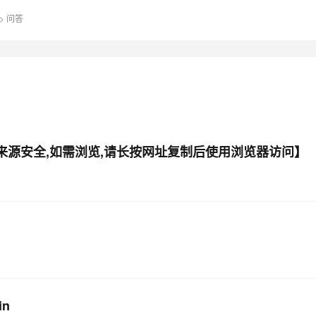
>
问答
AI 应用
10分钟微调：让0.6B模型媲美235B模
多模态数据信
型
依托云原生高可用架构,实现Dify私有化部署
用1%尺寸在特定领域达到大模型90%以上效果
一个 AI 助手
超强辅助，Bol
即刻拥有 DeepSeek-R1 满血版
在企业官网、通讯软件中为客户提供 AI 客服
多种方案随心选，轻松解锁专属 DeepSeek
件来源安全,如需浏览,请长按网址复制后使用浏览器访问】
in