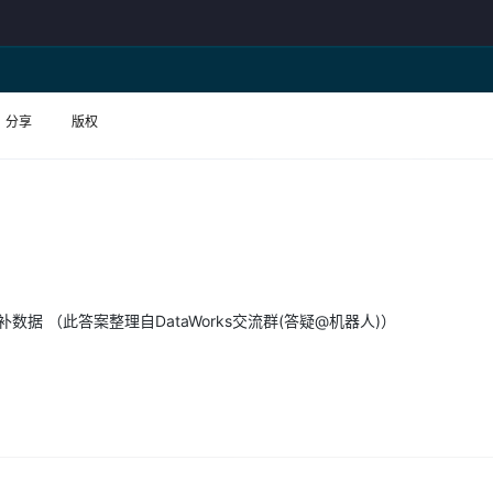
Deepseek-v4-pro
HappyHors
同享
万小智 AI 建站低至 15元/月
Qoder CN
AI 短剧/漫剧
云原生数据库 
快递物流查询
WordPress
成为服务伙
高校合作
点，立即开启云上创新
覆盖公网/内网、递归/权威、移动APP等全场景解析服务
送.CN域名，送备案服务码
基于千问大模型等，支持代码智能生成、研发智能问答
AI助力短剧
态智能体模型
旗舰 MoE 大模型，百万上下文与顶尖推理能力
图生视频，流
Ubuntu
服务生态伙伴
云工开物
企业应用
Works
Night Plan 支持 Qwen 3.8-Max
云原生大数据计算服务 MaxCompute
AI 办公
容器服务 Kub
NEW
GLM-5.2
Wan2.7-T
Red Hat
30+ 款产品免费体验
Data Agent 驱动的一站式 Data+AI 开发治理平台
夜间 5 折，Qwen/Meoo/TokenPlan 客户专享
面向分析的企业级SaaS模式云数据仓库
AI智能应用
提供一站式管
科研合作
分享
版权
视觉 Coding、空间感知、多模态思考等全面升级
1M上下文，专为长程任务能力而生
ERP
堂（旗舰版）
SUSE
智能客服
CRM
防护产品
2个月
自动承接线索
建站小程序
OA 办公系统
AI 应用构建
大模型原生
力提升
财税管理
模板建站
Qoder
大模型服务平台百炼-应用模版
HOT
NEW
面向真实软件
个人版上线、团队版降价；千问3.8-Max首发发尝鲜
丰富多元化的应用模版和解决方案
400电话
定制建站
据 （此答案整理自DataWorks交流群(答疑@机器人)）
万有无界
大模型服务平台百炼-智能体
方案
广告营销
模板小程序
的模型效果
灵活可视化地构建企业级 Agent
定制小程序
秒悟
人工智能平台 PAI
APP 开发
云端极速 AI 
新一代 AI 视频生成模型，深度适配广告营销等场景
AI Native 的算法工程平台，一站式完成建模、训练、推理服务部署
建站系统