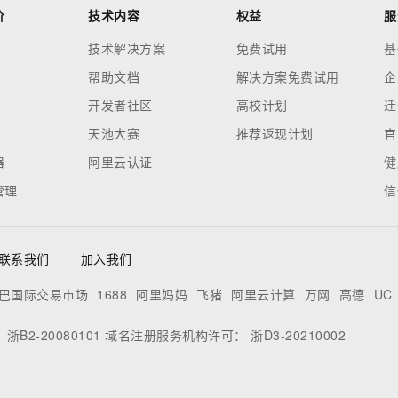
价
技术内容
权益
服
技术解决方案
免费试用
基
帮助文档
解决方案免费试用
企
开发者社区
高校计划
迁
天池大赛
推荐返现计划
官
器
阿里云认证
健
管理
信
联系我们
加入我们
巴国际交易市场
1688
阿里妈妈
飞猪
阿里云计算
万网
高德
UC
：
浙B2-20080101
域名注册服务机构许可：
浙D3-20210002