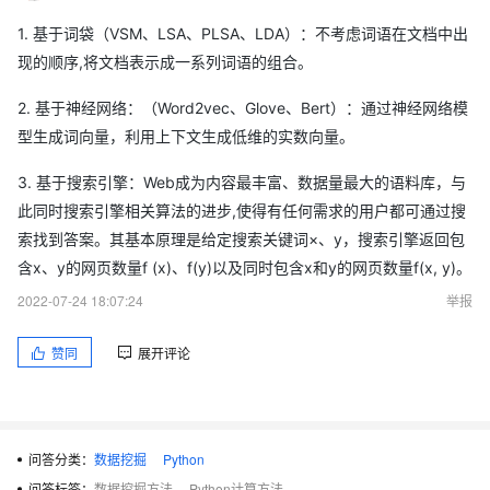
1. 基于词袋（VSM、LSA、PLSA、LDA）：不考虑词语在文档中出
现的顺序,将文档表示成一系列词语的组合。
2. 基于神经网络：（Word2vec、Glove、Bert）：通过神经网络模
型生成词向量，利用上下文生成低维的实数向量。
3. 基于搜索引擎：Web成为内容最丰富、数据量最大的语料库，与
此同时搜索引擎相关算法的进步,使得有任何需求的用户都可通过搜
索找到答案。其基本原理是给定搜索关键词×、y，搜索引擎返回包
含x、y的网页数量f (x)、f(y)以及同时包含x和y的网页数量f(x, y)。
2022-07-24 18:07:24
举报
赞同
展开评论
问答分类：
数据挖掘
Python
问答标签：
数据挖掘方法
Python计算方法