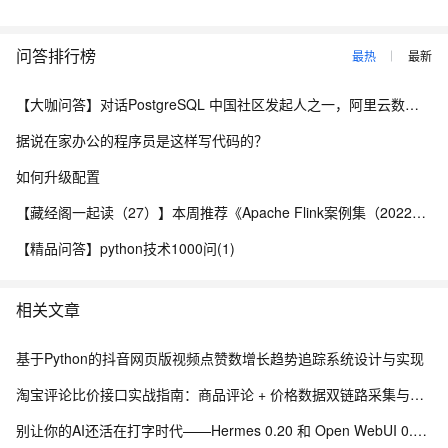
问答排行榜
最热
最新
【大咖问答】对话PostgreSQL 中国社区发起人之一，阿里云数据库高级专家 德哥
据说在家办公的程序员是这样写代码的？
如何升级配置
【藏经阁一起读（27）】本周推荐《Apache Flink案例集（2022版）》，你有哪些心得？
【精品问答】python技术1000问(1)
相关文章
基于Python的抖音网页版视频点赞数增长趋势追踪系统设计与实现
淘宝评论比价接口实战指南：商品评论 + 价格数据双链路采集与分析
别让你的AI还活在打字时代——Hermes 0.20 和 Open WebUI 0.11 这波更新，把智能助手从"工具"推到了"伙伴"