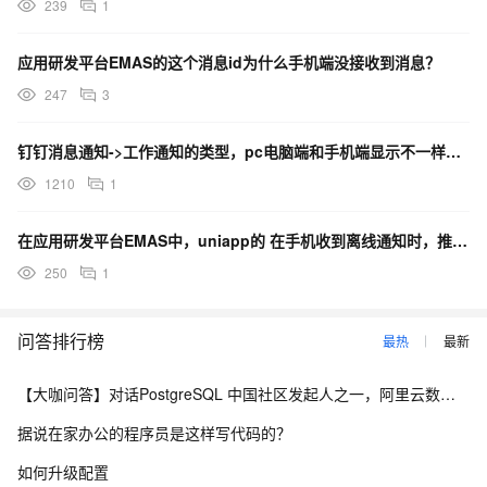
239
1
应用研发平台EMAS的这个消息id为什么手机端没接收到消息？
247
3
钉钉消息通知->工作通知的类型，pc电脑端和手机端显示不一样了，手机端和pc端消息接收不一致了？
1210
1
在应用研发平台EMAS中，uniapp的 在手机收到离线通知时，推送消息携带的参数哪来接收啊？
250
1
问答排行榜
最热
最新
【大咖问答】对话PostgreSQL 中国社区发起人之一，阿里云数据库高级专家 德哥
据说在家办公的程序员是这样写代码的？
如何升级配置