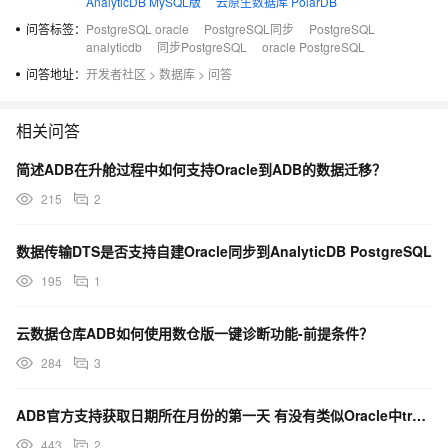
AnalyticDB MySQL版
云原生数据库 PolarDB
问答标签：
PostgreSQL oracle
PostgreSQL同步
PostgreSQL
analyticdb
同步PostgreSQL
oracle PostgreSQL
问答地址：
开发者社区
>
数据库
>
问答
相关问答
简述ADB在升舱过程中如何支持Oracle到ADB的数据迁移？
215
2
数据传输DTS是否支持自建Oracle同步到AnalyticDB PostgreSQL
195
1
云数据仓库ADB如何使用数仓版一键诊断功能-前提条件？
284
3
ADB官方支持获取日期所在月份的第一天 有没有类似Oracle中trunc()函数这种？
443
2