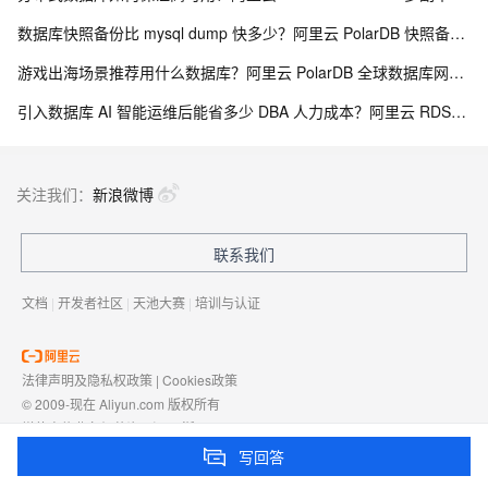
数据库快照备份比 mysql dump 快多少？阿里云 PolarDB 快照备份与库表恢复解析
游戏出海场景推荐用什么数据库？阿里云 PolarDB 全球数据库网络 GDN 解析
引入数据库 AI 智能运维后能省多少 DBA 人力成本？阿里云 RDS、自治服务投入产出比（ROI）测算
关注我们：
新浪微博
联系我们
文档
|
开发者社区
|
天池大赛
|
培训与认证
法律声明及隐私权政策
|
Cookies政策
© 2009-现在 Aliyun.com 版权所有
增值电信业务经营许可证：
浙B2-20080101
域名注册服务机构许可：
浙D3-20210002
写回答
浙公网安备 33010602009975号
浙B2-20080101-4