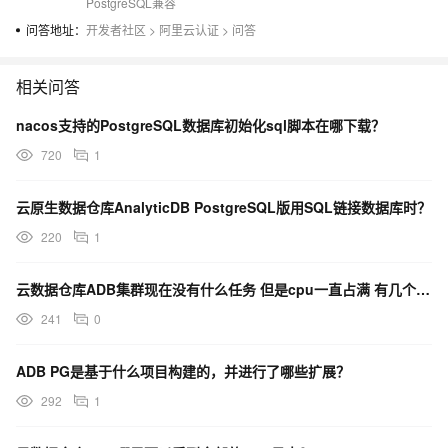
PostgreSQL兼容
问答地址：
开发者社区
>
阿里云认证
>
问答
相关问答
nacos支持的PostgreSQL数据库初始化sql脚本在哪下载？
720
1
云原生数据仓库AnalyticDB PostgreSQL版用SQL链接数据库时？
220
1
云数据仓库ADB集群现在没有什么任务 但是cpu一直占满 有几个bad sql但是10分钟前就结束了
241
0
ADB PG是基于什么项目构建的，并进行了哪些扩展？
292
1