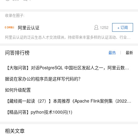
收录在圈子:
阿里云认证
1252
+ 订阅
阿里云认证的泛云生态人才交流绿洲，持续带来丰富多样的认证活动、行业资讯，以及实时的线上学习交流机会，希望大家都能加入一起玩！诚邀您加入阿里云认证官方学习福利群：33715706。
问答排行榜
最热
最新
【大咖问答】对话PostgreSQL 中国社区发起人之一，阿里云数据库高级专家 德哥
据说在家办公的程序员是这样写代码的？
如何升级配置
【藏经阁一起读（27）】本周推荐《Apache Flink案例集（2022版）》，你有哪些心得？
【精品问答】python技术1000问(1)
相关文章