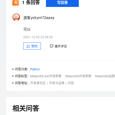
存储
天池大赛
1
条回答
写回答
Qwen3.7-Plus
云解析DNS
解决方案免费试用 新老
电子合同
最高领取价值200元试用
能看、能想、能动手的多模
安全
网络与CDN
AI 算法大赛
畅捷通
游客yvlrpnt72aaey
大数据开发治理平台 Data
AI 产品 免费试用
网络
安全
云开发大赛
Qwen3-VL-Plus
Tableau 订阅
1亿+ 大模型 tokens 和 
可以
可观测
入门学习赛
中间件
AI空中课堂在线直播课
云防火墙
140+云产品 免费试用
2021-12-02 22:38:35
上云与迁云
云原生的云上边界网络安全
产品新客免费试用，最长1
数据库
赞同
展开评论
生态解决方案
大模型服务
企业出海
大模型ACA认证体验
大数据计算
助力企业全员 AI 认知与能
行业生态解决方案
千问AI平台-Token Plan
政企业务
媒体服务
开发者生态解决方案
问答分类：
Python
企业服务与云通信
问答标签：
Matplotlib bar外观参数
Matplotlib外观参数
Matplotlib
千问AI平台-模型体验
AI 开发和 AI 应用解决
在线体验全尺寸、多种模态
问答地址：
开发者社区
>
开发与运维
>
问答
域名与网站
Happy 系列大模型
终端用户计算
Serverless
相关问答
开发工具