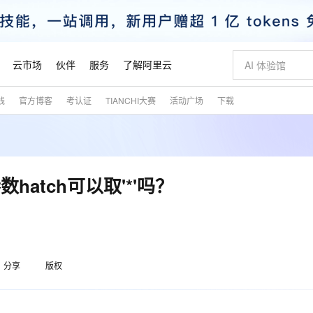
云市场
伙伴
服务
了解阿里云
践
官方博客
考认证
TIANCHI大赛
活动广场
下载
AI 特惠
数据与 API
成为产品伙伴
企业增值服务
最佳实践
价格计算器
AI 场景体
基础软件
产品伙伴合
阿里云认证
市场活动
配置报价
大模型
自助选配和估算价格
步到位
智启 AI 普惠权益
产品生态集成认证中心
企业支持计划
云上春晚
域名与网站
Qwen Audio：打造专属 AI 语音助手
千问官方 MaaS 平台，为开发者和 Agent 而生，新用户赠送 1 亿 + tokens 额度
一句话生成原生
AI Coding
阿里云Maa
2026 阿里云
云服务器 E
为企业打
数据集
Windows
大模型认证
模型
NEW
NEW
格式还原
值低价云产品抢先购
至高享 1亿+免费 tokens，加速 Al 应用落地
提供智能易用的域名与建站服务
Qwen-Audio-3.0-Realtime 端到端实时语音角色扮演
输入一句话想法,
智能编程，一键
安全可靠、
产品生态伙伴
专家技术服务
云上奥运之旅
弹性计算合作
阿里云中企出
手机三要素
宝塔 Linux
全部认证
参数hatch可以取'*'吗？
价格优势
开源旗舰模型
即刻拥有 DeepSeek-V4-Pro
阿里云 OPC 创新助力计划
千问大模型
一键部署幻兽
AI 电商营销
对象存储 O
大模型
产品生态伙伴工作台
企业增值服务台
云栖战略参考
云存储合作计
云栖大会
身份实名认证
CentOS
训练营
推动算力普惠，释放技术红利
最高返9万
真正可用的 1M 上下文,一次完成代码全链路开发
快速构建应用程序和网站，即刻迈出上云第一步
轻松解锁专属 DeepSeek-V4-Pro
至高百万元 Token 补贴，加速一人公司成长
多元化、高性能、安全可靠的大模型服务
一键购买专属
从图文生成到
云上的中国
数据库合作计
活动全景
短信
Docker
图片和
自进化智能体
5 分钟轻松部署专属 QwenPaw
Token Plan 模型订阅计划
数字证书管理服务（原SSL证书）
高效搭建 AI
AI 广告创作
无影云电脑
企业成长
NEW
HOT
信息公告
看见新力量
云网络合作计
OCR 文字识别
JAVA
越聪明
证享300元代金券
全托管，含MySQL、PostgreSQL、SQL Server、MariaDB多引擎
Qwen3.8-Max 首发尝鲜，限时加量 10 倍，夜间低至2折
实现全站HTTPS，呈现可信的WEB访问
从聊天伙伴进化为能主动干活的本地数字员工
图文、视频一
随时随地安
魔搭 Mode
Kimi-K3
HappyHors
分享
版权
NEW
loud
服务实践
官网公告
金融模力时刻
Salesforce O
版
发票查验
全能环境
Claude Code + GStack 打造工程团队
千问办公，限时限量积分加倍
Qoder
低代码高效构
AI 建站
短信服务
型
NEW
作计划
Kimi 最新旗舰模型，长程编程与推理利器
让文字生成流
计划
创新中心
魔搭 ModelSc
健康状态
理服务
让AI从“聊天伙伴”进化为能干活的“数字员工”
安装技能 GStack，拥有专属 AI 工程团队
你的AI工作搭子，覆盖日常办公高频场景
面向真实软件的智能体编程平台
0 代码专业建
客户案例
天气预报查询
操作系统
态合作计划