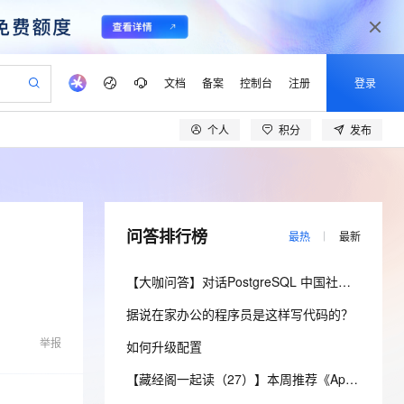
文档
备案
控制台
注册
登录
个人
积分
发布
验
作计划
器
AI 活动
专业服务
服务伙伴合作计划
开发者社区
加入我们
产品动态
服务平台百炼
阿里云 OPC 创新助力计划
一站式生成采购清单，支持单品或批量购买
可编辑精美 PPT 文稿
S产品伙伴计划（繁花）
峰会
CS
造的大模型服务与应用开发平台
Agency Agents：拥有专属领域专家
AI 生产力先锋
Al MaaS 服务伙伴赋能合作
域名
博文
Careers
至高可申请百万元
Qwen3.8-Max 模型上线
 轻松生成专业的 PPT
开启高性价比 AI 编程新体验
弹性可伸缩的云计算服务
先锋实践拓展 AI 生产力的边界
多领域专家智能体,一键组建 AI 虚拟交付团队
Token 补贴，五大权
计划
海大会
伙伴信用分合作计划
商标
问答
社会招聘
问答排行榜
最热
最新
益加速 OPC 成功
帕鲁游戏服务器
SS
HappyHorse 打造一站式影视创作平台
飞天发布时刻
HOT
Open Search 向量检索版支
划
备案
电子书
校园招聘
联机服务器，轻松开启游戏
视频创作，一键激活电商全链路生产力
稳定、安全、高性价比、高性能的云存储服务
所见，即是所愿
持视频检索 Pipeline 功能
可视化编排打通从文字构思到成片全链路闭环
更多支持
【大咖问答】对话PostgreSQL 中国社区发起人之一，阿里云数据库高级专家 德哥
划
公司注册
镜像站
视频生成
语音识别与合成
 智能体与工作流应用
漫剧工坊：一站式动画创作平台
AI 实训营
应用身份服务 (IDaaS)
据说在家办公的程序员是这样写代码的？
合作伙伴培训与认证
划
上云迁移
站生成，高效打造优质广告素材
全接入的云上超级电脑
通过阿里云百炼高效搭建AI应用,助力高效开发
快速生产连贯的高质量长漫剧
从基础到进阶，Agent 创客手把手教你
OpenClaw 管理能力上线
lScope
我要反馈
e-1.1-T2V
Qwen3-TTS-Flash
举报
如何升级配置
查询合作伙伴
n Alibaba Cloud ISV 合作
代维服务
建企业门户网站
10 分钟搭建微信、支付宝小程序
MaxCompute MaxFrame 提
畅细腻的高质量视频
离线语音合成大模型，多语言方言自适应，低延迟高稳定
创新加速
ope
登录合作伙伴管理后台
【藏经阁一起读（27）】本周推荐《Apache Flink案例集（2022版）》，你有哪些心得？
我要建议
站，无忧落地极速上线
以可视化方式快速构建移动和 PC 门户网站
国内短信简单易用，安全可靠，秒级触达，全球覆盖200+国家和地区。
高效部署网站，快速应用到小程序
供自动弹性内存功能