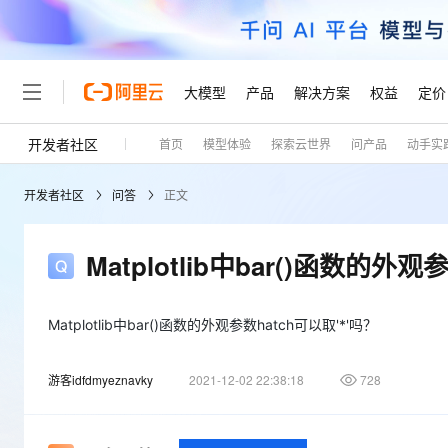
大模型
产品
解决方案
权益
定价
开发者社区
首页
模型体验
探索云世界
问产品
动手实
大模型
产品
解决方案
权益
定价
云市场
伙伴
服务
了解阿里云
精选产品
精选解决方案
普惠上云
产品定价
精选商城
成为销售伙伴
售前咨询
为什么选择阿里云
千问AI平台
开发者社区
问答
正文
了解云产品的定价详情
大模型服务平台百炼
睿译宝，AI翻译排版一
普惠上云 官方力荐
分销伙伴
在线服务
网站建设
什么是云计算
大
大模型服务与应用平台
上传文档即自动完成翻译和
云服务器38元/年起，超
咨询伙伴
多端小程序
技术领先
Matplotlib中bar()函数的外观
云上成本管理
售后服务
轻量应用服务器
GLM-5.2：长任务时代
官方推荐返现计划
大模型
精选产品
精选解决方案
Salesforce 国际版订阅
稳定可靠
管理和优化成本
推荐新用户得奖励，单订单
销售伙伴合作计划
自助服务
友盟天域
安全合规
人工智能与机器学习
AI
Matplotlib中bar()函数的外观参数hatch可以取'*'吗？
文本生成
云数据库 RDS
Hermes Agent，打造
云工开物
无影生态合作计划
在线服务
观测云
分析师报告
自主进化，持久记忆，越用
高校专属算力普惠，学生认
计算
互联网应用开发
Qwen3.8-Max
游客idfdmyeznavky
2021-12-02 22:38:18
728
HOT
Salesforce On Alibaba C
工单服务
Tuya 物联网平台阿里云
研究报告与白皮书
人工智能平台 PAI
快速拥有专属 OpenClaw
大模
Consulting Partner 合
大数据
容器
智能体时代全能旗舰模型
免费试用
短信专区
一站式AI开发、训练和推
蓝凌 OA
AI 大模型销售与服务生
现代化应用