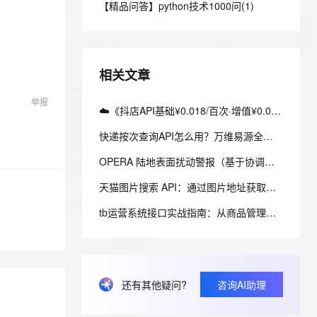
安全
【精品问答】python技术1000问(1)
我要投诉
e-1.1-I2V
Cosyvoice-V3-Flash
PolarDB
上云场景组合购
Milvus 弹性伸缩功能新增节
伴
漫剧创作，剧本、分镜、视频高效生成
100%兼容MySQL、PostgreSQL，兼容Oracle，支持集中和分布式
覆盖90%+业务场景，专享组合折扣价
点支持范围
畅自然，细节丰富
高表现力语音合成大模型，语音克隆听感自然
VPN
ernetes 版 ACK
云聚AI 严选权益
AI 原生数据库服务发布
SSL 证书
2V
Fun-ASR
，一键激活高效办公新体验
理容器应用的 K8s 服务
精选AI产品，从模型到应用全链提效
Agent 数据网关
相关文章
文戏情感细腻自然，动作戏激烈拳拳到肉，实现更强表演能力
支持中英文自由切换，具备更强的噪声鲁棒性
堡垒机
AI 用量加速计划
云原生数据库 PolarDB
举报
防火墙
☁️《抖店API基础¥0.018/百次·增值¥0.05/百次：云内云外价差架构实战》（附Python源码）
、识别商机，让客服更高效、服务更出色。
新老同享，达量后返
Agentic Database 发布
主机安全
应用
快递按次查询API怎么用？万维易源全球快递物流查询
OPERA 陆地表面扰动警报（基于协调的 Landsat Sentinel-2 临时产品，版本 0）
千问办公
NEW
AI 应用及服务市场
的智能体编程平台
一站式AI生产力平台
天猫图片搜索 API：通过图片地址获取天猫相似商品
AI 应用
伶鹊
tb运营系统接口实战指南：从商品管理到订单履约的全链路接入
企业级人与Agent协作平台，接入和调度多个数字员工
智能客服平台，对话机器人、对话分析、智能外呼
大模型
大模型服务平台百炼 - 全妙
自然语言处理
应用创作平台
多模态内容创作工具，已接入 DeepSeek
数据标注
还有其他疑问?
咨询AI助理
机器学习