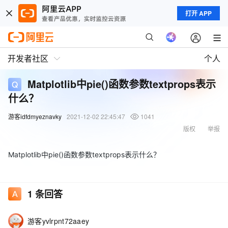
打开 APP
开发者社区
个人
Matplotlib中pie()函数参数textprops表示
什么？
游客idfdmyeznavky
2021-12-02 22:45:47
1041
版权
举报
Matplotlib中pie()函数参数textprops表示什么？
1
条回答
游客yvlrpnt72aaey