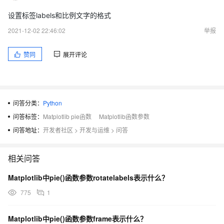
设置标签labels和比例文字的格式
2021-12-02 22:46:02
举报
赞同
展开评论
问答分类：
Python
问答标签：
Matplotlib pie函数
Matplotlib函数参数
问答地址：
开发者社区
>
开发与运维
>
问答
相关问答
Matplotlib中pie()函数参数rotatelabels表示什么？
775
1
Matplotlib中pie()函数参数frame表示什么？