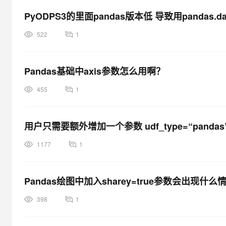
大模型解决方案
PyODPS3的里面pandas版本低 导致用pandas.da
迁移与运维管理
快速部署 Dify，高效搭建 
522
1
专有云
10 分钟在聊天系统中增加
Pandas基础中axis参数怎么用啊？
455
1
用户只需要额外增加一个参数 udf_type=“panda
1177
1
Pandas绘图中加入sharey=true参数会出现什么
398
1