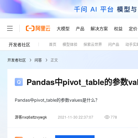
大模型
产品
解决方案
权益
定价
开发者社区
首页
模型体验
探索云世界
问产品
动手实
大模型
产品
解决方案
权益
定价
云市场
伙伴
服务
了解阿里云
精选产品
精选解决方案
普惠上云
产品定价
精选商城
成为销售伙伴
售前咨询
为什么选择阿里云
千问AI平台
开发者社区
问答
正文
了解云产品的定价详情
大模型服务平台百炼
千问办公，解锁你的工作
普惠上云 官方力荐
分销伙伴
在线服务
网站建设
什么是云计算
大
大模型服务与应用平台
企业级Agent产品，直接
云服务器38元/年起，超
咨询伙伴
多端小程序
技术领先
Pandas中pivot_table的参数
云上成本管理
售后服务
轻量应用服务器
Agency Agents：拥
官方推荐返现计划
大模型
精选产品
精选解决方案
Salesforce 国际版订阅
稳定可靠
管理和优化成本
推荐新用户得奖励，单订单
销售伙伴合作计划
自助服务
友盟天域
安全合规
人工智能与机器学习
AI
Pandas中pivot_table的参数values是什么？
文本生成
云数据库 RDS
HappyHorse 打造一
云工开物
无影生态合作计划
在线服务
观测云
分析师报告
高校专属算力普惠，学生认
计算
互联网应用开发
Qwen3.8-Max
游客nxq6attzvywgk
2021-11-30 22:37:07
778
HOT
Salesforce On Alibaba C
工单服务
Tuya 物联网平台阿里云
研究报告与白皮书
人工智能平台 PAI
快速拥有专属 OpenClaw
大模
Consulting Partner 合
大数据
容器
智能体时代全能旗舰模型
免费试用
短信专区
一站式AI开发、训练和推
蓝凌 OA
AI 大模型销售与服务生
现代化应用