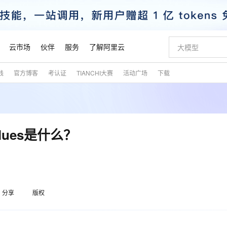
云市场
伙伴
服务
了解阿里云
践
官方博客
考认证
TIANCHI大赛
活动广场
下载
AI 特惠
数据与 API
成为产品伙伴
企业增值服务
最佳实践
价格计算器
AI 场景体
基础软件
产品伙伴合
阿里云认证
市场活动
配置报价
大模型
自助选配和估算价格
新方式
睿译宝，AI翻译排版一步到位
智启 AI 普惠权益
产品生态集成认证中心
企业支持计划
云上春晚
域名与网站
千问官方 MaaS 平台，为开发者和 Agent 而生，新用户赠送 1 亿 + tokens 额度
Qwen Aud
AI Coding
阿里云Maa
2026 阿里云
云服务器 E
为企业打
数据集
Windows
大模型认证
模型
NEW
NEW
交付可用成果
值低价云产品抢先购
上传文档即自动完成翻译和格式还原
至高享 1亿+免费 tokens，加速 Al 应用落地
提供智能易用的域名与建站服务
智能编程，一键
安全可靠、
产品生态伙伴
专家技术服务
云上奥运之旅
弹性计算合作
阿里云中企出
手机三要素
宝塔 Linux
全部认证
values是什么？
价格优势
有专属领域专家
GLM-5.2：长任务时代开源旗舰模型
阿里云 OPC 创新助力计划
千问大模型
即刻拥有 DeepS
AI 电商营销
对象存储 O
大模型
产品生态伙伴工作台
企业增值服务台
云栖战略参考
云存储合作计
云栖大会
身份实名认证
CentOS
训练营
推动算力普惠，释放技术红利
最高返9万
多领域专家智能体,一键组建 AI 虚拟交付团队
快速构建应用程序和网站，即刻迈出上云第一步
至高百万元 Token 补贴，加速一人公司成长
多元化、高性能、安全可靠的大模型服务
真正可用的 1M 上下文,一次完成代码全链路开发
轻松解锁专属 Dee
从图文生成到
云上的中国
数据库合作计
活动全景
短信
Docker
图片和
站式影视创作平台
Hermes Agent，打造自进化智能体
Token Plan 模型订阅计划
数字证书管理服务（原SSL证书）
5 分钟轻松部署
AI 广告创作
无影云电脑
企业成长
NEW
信息公告
看见新力量
云网络合作计
OCR 文字识别
JAVA
证享300元代金券
可视化编排打通从文字构思到成片全链路闭环
全托管，含MySQL、PostgreSQL、SQL Server、MariaDB多引擎
自主进化，持久记忆，越用越聪明
Qwen3.8-Max 首发尝鲜，限时加量 10 倍，夜间低至2折
实现全站HTTPS，呈现可信的WEB访问
图文、视频一
随时随地安
魔搭 Mode
Kimi-K3
HappyHors
分享
版权
NEW
loud
服务实践
官网公告
金融模力时刻
Salesforce O
版
发票查验
全能环境
Claude Code + GStack 打造工程团队
千问办公，限时限量积分加倍
Qoder
低代码高效构
AI 建站
短信服务
型
NEW
作计划
Kimi 最新旗舰模型，长程编程与推理利器
让文字生成流
计划
创新中心
魔搭 ModelSc
健康状态
理服务
让AI从“聊天伙伴”进化为能干活的“数字员工”
安装技能 GStack，拥有专属 AI 工程团队
你的AI工作搭子，覆盖日常办公高频场景
面向真实软件的智能体编程平台
0 代码专业建
客户案例
天气预报查询
操作系统
态合作计划