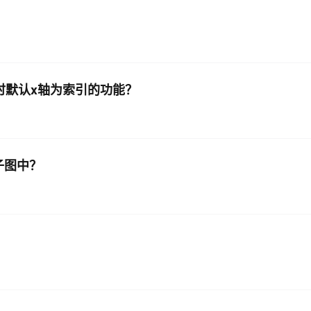
ot时默认x轴为索引的功能？
子图中？