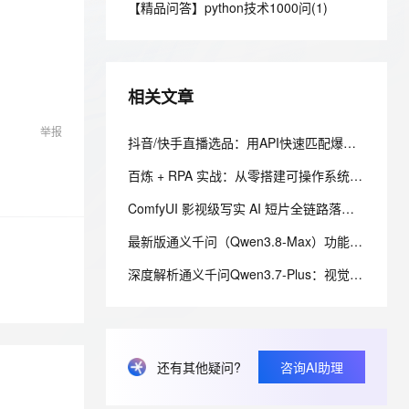
安全
【精品问答】python技术1000问(1)
我要投诉
e-1.1-I2V
Cosyvoice-V3-Flash
PolarDB
上云场景组合购
Milvus 弹性伸缩功能新增节
伴
漫剧创作，剧本、分镜、视频高效生成
100%兼容MySQL、PostgreSQL，兼容Oracle，支持集中和分布式
覆盖90%+业务场景，专享组合折扣价
点支持范围
畅自然，细节丰富
高表现力语音合成大模型，语音克隆听感自然
VPN
ernetes 版 ACK
云聚AI 严选权益
AI 原生数据库服务发布
SSL 证书
2V
Fun-ASR
，一键激活高效办公新体验
理容器应用的 K8s 服务
精选AI产品，从模型到应用全链提效
Agent 数据网关
相关文章
文戏情感细腻自然，动作戏激烈拳拳到肉，实现更强表演能力
支持中英文自由切换，具备更强的噪声鲁棒性
堡垒机
AI 用量加速计划
云原生数据库 PolarDB
举报
防火墙
抖音/快手直播选品：用API快速匹配爆款与低价货源
、识别商机，让客服更高效、服务更出色。
新老同享，达量后返
Agentic Database 发布
主机安全
应用
百炼 + RPA 实战：从零搭建可操作系统界面的 AI 智能体——内网离线部署与 EXE 打包分发完整方案
ComfyUI 影视级写实 AI 短片全链路落地教程｜本地 AI 电影分镜渲染、时序稳定与人像一致性解决方案
千问办公
NEW
AI 应用及服务市场
的智能体编程平台
一站式AI生产力平台
最新版通义千问（Qwen3.8-Max）功能介绍
AI 应用
伶鹊
深度解析通义千问Qwen3.7-Plus：视觉+代码+Agent三位一体，全链路执行引擎
企业级人与Agent协作平台，接入和调度多个数字员工
智能客服平台，对话机器人、对话分析、智能外呼
大模型
大模型服务平台百炼 - 全妙
自然语言处理
应用创作平台
多模态内容创作工具，已接入 DeepSeek
数据标注
还有其他疑问?
咨询AI助理
机器学习