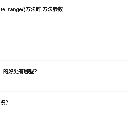
te_range()方法时 方法参数
AI 应用
10分钟微调：让0.6B模型媲美235B模
多模态数据信
型
依托云原生高可用架构,实现Dify私有化部署
用1%尺寸在特定领域达到大模型90%以上效果
一个 AI 助手
超强辅助，Bol
即刻拥有 DeepSeek-R1 满血版
在企业官网、通讯软件中为客户提供 AI 客服
多种方案随心选，轻松解锁专属 DeepSeek
s” 的好处有哪些？
情况？