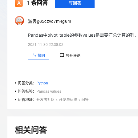
存储
天池大赛
1
条回答
写回答
Qwen3.7-Plus
云解析DNS
解决方案免费试用 新老
电子合同
最高领取价值200元试用
能看、能想、能动手的多模
安全
网络与CDN
AI 算法大赛
畅捷通
游客g65czvc7m4g6m
大数据开发治理平台 Data
AI 产品 免费试用
网络
安全
云开发大赛
Qwen3-VL-Plus
Tableau 订阅
1亿+ 大模型 tokens 和 
Pandas中pivot_table的参数values是需要汇总计算的
可观测
入门学习赛
中间件
AI空中课堂在线直播课
云防火墙
140+云产品 免费试用
2021-11-30 22:38:02
上云与迁云
云原生的云上边界网络安全
产品新客免费试用，最长1
数据库
赞同
展开评论
生态解决方案
大模型服务
企业出海
大模型ACA认证体验
大数据计算
助力企业全员 AI 认知与能
行业生态解决方案
千问AI平台-Token Plan
政企业务
媒体服务
开发者生态解决方案
问答分类：
Python
企业服务与云通信
问答标签：
Pandas values
千问AI平台-模型体验
AI 开发和 AI 应用解决
在线体验全尺寸、多种模态
问答地址：
开发者社区
>
开发与运维
>
问答
域名与网站
Happy 系列大模型
终端用户计算
Serverless
相关问答
开发工具