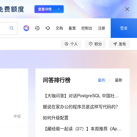
文档
备案
控制台
注册
登录
个人
积分
发布
验
作计划
器
AI 活动
专业服务
服务伙伴合作计划
开发者社区
加入我们
产品动态
服务平台百炼
阿里云 OPC 创新助力计划
一站式生成采购清单，支持单品或批量购买
io：打造专属 AI 语音助手
S产品伙伴计划（繁花）
峰会
CS
造的大模型服务与应用开发平台
一句话生成原生可编辑精美 PPT 文稿
AI 生产力先锋
Al MaaS 服务伙伴赋能合作
域名
博文
Careers
至高可申请百万元
Qwen3.8-Max 模型上线
开启高性价比 AI 编程新体验
弹性可伸缩的云计算服务
Qwen-Audio-3.0-Realtime 端到端实时语音角色扮演
输入一句话想法, 轻松生成专业的 PPT
先锋实践拓展 AI 生产力的边界
Token 补贴，五大权
计划
海大会
伙伴信用分合作计划
商标
问答
社会招聘
问答排行榜
最热
最新
益加速 OPC 成功
eek-V4-Pro
SS
一键部署幻兽帕鲁游戏服务器
飞天发布时刻
HOT
Open Search 向量检索版支
划
备案
电子书
校园招聘
pSeek-V4-Pro
视频创作，一键激活电商全链路生产力
稳定、安全、高性价比、高性能的云存储服务
一键购买专属联机服务器，轻松开启游戏
所见，即是所愿
持视频检索 Pipeline 功能
更多支持
【大咖问答】对话PostgreSQL 中国社区发起人之一，阿里云数据库高级专家 德哥
划
公司注册
镜像站
视频生成
语音识别与合成
专属 QwenPaw
漫剧工坊：一站式动画创作平台
AI 实训营
HOT
应用身份服务 (IDaaS)
据说在家办公的程序员是这样写代码的？
合作伙伴培训与认证
划
上云迁移
站生成，高效打造优质广告素材
全接入的云上超级电脑
从聊天伙伴进化为能主动干活的本地数字员工
快速生产连贯的高质量长漫剧
从基础到进阶，Agent 创客手把手教你
OpenClaw 管理能力上线
lScope
我要反馈
e-1.1-T2V
Qwen3-TTS-Flash
举报
如何升级配置
查询合作伙伴
n Alibaba Cloud ISV 合作
代维服务
建企业门户网站
10 分钟搭建微信、支付宝小程序
MaxCompute MaxFrame 提
畅细腻的高质量视频
离线语音合成大模型，多语言方言自适应，低延迟高稳定
创新加速
ope
登录合作伙伴管理后台
【藏经阁一起读（27）】本周推荐《Apache Flink案例集（2022版）》，你有哪些心得？
我要建议
站，无忧落地极速上线
以可视化方式快速构建移动和 PC 门户网站
国内短信简单易用，安全可靠，秒级触达，全球覆盖200+国家和地区。
高效部署网站，快速应用到小程序
供自动弹性内存功能