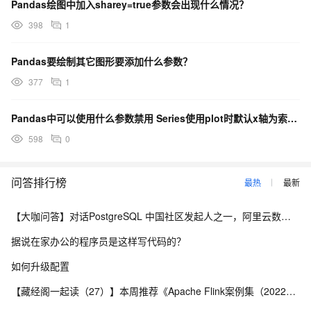
Pandas绘图中加入sharey=true参数会出现什么情况？
398
1
Pandas要绘制其它图形要添加什么参数？
377
1
Pandas中可以使用什么参数禁用 Series使用plot时默认x轴为索引的功能？
598
0
问答排行榜
最热
最新
【大咖问答】对话PostgreSQL 中国社区发起人之一，阿里云数据库高级专家 德哥
据说在家办公的程序员是这样写代码的？
如何升级配置
【藏经阁一起读（27）】本周推荐《Apache Flink案例集（2022版）》，你有哪些心得？