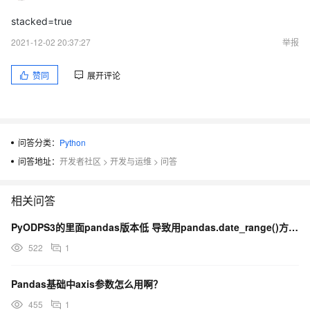
stacked=true
2021-12-02 20:37:27
举报
赞同
展开评论
问答分类：
Python
问答地址：
开发者社区
>
开发与运维
>
问答
相关问答
PyODPS3的里面pandas版本低 导致用pandas.date_range()方法时 方法参数
522
1
Pandas基础中axis参数怎么用啊？
455
1