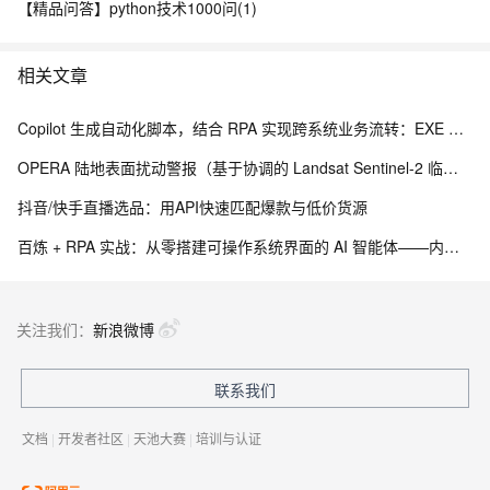
【精品问答】python技术1000问(1)
相关文章
Copilot 生成自动化脚本，结合 RPA 实现跨系统业务流转：EXE 打包与内网离线部署实践
OPERA 陆地表面扰动警报（基于协调的 Landsat Sentinel-2 临时产品，版本 0）
抖音/快手直播选品：用API快速匹配爆款与低价货源
百炼 + RPA 实战：从零搭建可操作系统界面的 AI 智能体——内网离线部署与 EXE 打包分发完整方案
关注我们：
新浪微博
联系我们
文档
|
开发者社区
|
天池大赛
|
培训与认证