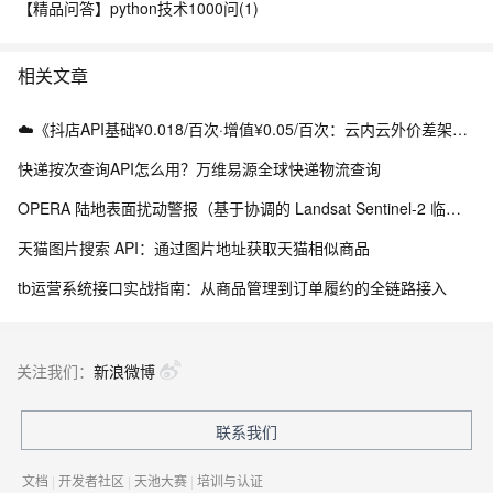
【精品问答】python技术1000问(1)
相关文章
☁️《抖店API基础¥0.018/百次·增值¥0.05/百次：云内云外价差架构实战》（附Python源码）
快递按次查询API怎么用？万维易源全球快递物流查询
OPERA 陆地表面扰动警报（基于协调的 Landsat Sentinel-2 临时产品，版本 0）
天猫图片搜索 API：通过图片地址获取天猫相似商品
tb运营系统接口实战指南：从商品管理到订单履约的全链路接入
关注我们：
新浪微博
联系我们
文档
|
开发者社区
|
天池大赛
|
培训与认证