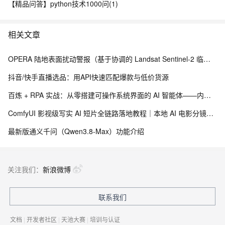
【精品问答】python技术1000问(1)
相关文章
OPERA 陆地表面扰动警报（基于协调的 Landsat Sentinel-2 临时产品，版本 0）
抖音/快手直播选品：用API快速匹配爆款与低价货源
百炼 + RPA 实战：从零搭建可操作系统界面的 AI 智能体——内网离线部署与 EXE 打包分发完整方案
ComfyUI 影视级写实 AI 短片全链路落地教程｜本地 AI 电影分镜渲染、时序稳定与人像一致性解决方案
最新版通义千问（Qwen3.8-Max）功能介绍
关注我们：
新浪微博
联系我们
文档
|
开发者社区
|
天池大赛
|
培训与认证