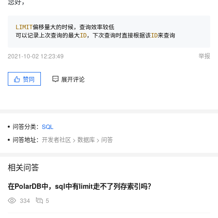
您好，
LIMIT
偏移量大的时候，查询效率较低

可以记录上次查询的最大
ID
，下次查询时直接根据该
ID
2021-10-02 12:23:49
举报
赞同
展开评论
问答分类：
SQL
问答地址：
开发者社区
>
数据库
>
问答
相关问答
在PolarDB中，sql中有limit走不了列存索引吗？
334
5