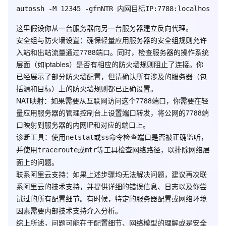
这里假设你从一台服务器向另一台服务器建立反向代理。
安全组与防火墙设置
：确保轻量应用服务器的安全组规则允许
入站和出站流量通过7788端口。同时，检查服务器的操作系统
层面（如iptables）是否有相应的防火墙规则阻止了连接。你
已经展示了部分防火墙配置，但请确认所有涉及的服务器（包
括源和目标）上的防火墙规则都已正确设置。
NAT映射
：如果需要从互联网访问这个7788端口，你需要在轻
量应用服务器的管理控制台上设置端口转发，将公网的7788端
口映射到服务器的内网IP和对应的端口上。
诊断工具
：使用
或
命令检查端口是否被正确监听，
netstat
ss
并使用
或
等工具检查网络路径，以排除网络层
traceroute
mtr
面上的问题。
联系阿里云支持
：如果上述步骤均无法解决问题，建议再次联
系阿里云的技术支持，并提供详细的错误信息、日志以及你尝
试过的所有配置细节。有时候，特定的服务器配置或网络环境
因素需要内部技术支持介入分析。
综上所述，问题可能在于配置细节、网络模型的理解或是安全