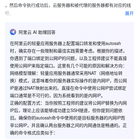
，然后命令执行成功后，云服务器和被代理的服务器都有对应的线
展开
程。
但是查看云服务器的对应端口，发现如下图所示，代理的端口
阿里云 AI 助理回答
没问题，但是地址只能是本机的。
在阿里云的轻量应用服务器上配置端口转发和使用autossh
时，确实存在一些限制和最佳实践需要考虑。根据你的描述，
你遇到了端口绑定到公网IP的问题，以及工程师建议不能直接
联系工程师，说是不能使用公网ip来指定端口，我就把公网ip换
使用公网IP来指定端口。这里有几个可能的原因和解决方向：
成内网ip，命令执行成功之后，还是这个样子。然后工程师也没办
网络模型理解
：轻量应用服务器通常采用NAT（网络地址转
法了。 不知道这里的各位大佬能否给点建议。我的防火墙配置
换）模式，这意味着你的服务器实际操作的是内网IP，而公网
是这样的。或者说轻量应用服务器本来就不能打开这些端口呢。
IP是通过NAT映射出来的。直接在命令中使用公网IP尝试绑定
端口通常是不可行的，因为系统看到的是内网IP。
正确的配置方式
：当你按照工程师的建议将公网IP替换为内网
IP后，理论上应该能够成功建立SSH隧道，但你提到问题依
旧。确保你的autossh命令中使用的是目标服务器的内网IP而
非公网IP，并且确认两台服务器之间的内网通信是畅通的。正
确的命令格式应类似于：