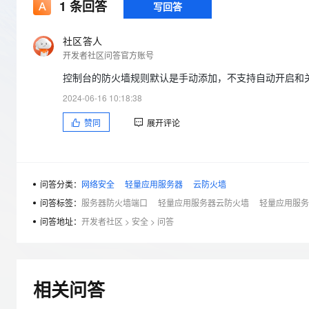
存储
天池大赛
1
条回答
写回答
Qwen3.7-Plus
云解析DNS
解决方案免费试用 新老
电子合同
最高领取价值200元试用
能看、能想、能动手的多模
安全
网络与CDN
AI 算法大赛
畅捷通
社区答人
大数据开发治理平台 Data
AI 产品 免费试用
网络
开发者社区问答官方账号
安全
云开发大赛
Qwen3-VL-Plus
Tableau 订阅
1亿+ 大模型 tokens 和 
控制台的防火墙规则默认是手动添加，不支持自动开启和
可观测
入门学习赛
中间件
AI空中课堂在线直播课
云防火墙
140+云产品 免费试用
2024-06-16 10:18:38
上云与迁云
云原生的云上边界网络安全
产品新客免费试用，最长1
数据库
赞同
展开评论
生态解决方案
大模型服务
企业出海
大模型ACA认证体验
大数据计算
助力企业全员 AI 认知与能
行业生态解决方案
千问AI平台-Token Plan
政企业务
媒体服务
开发者生态解决方案
问答分类：
网络安全
轻量应用服务器
云防火墙
企业服务与云通信
问答标签：
服务器防火墙端口
轻量应用服务器云防火墙
轻量应用服务
千问AI平台-模型体验
AI 开发和 AI 应用解决
在线体验全尺寸、多种模态
问答地址：
开发者社区
>
安全
>
问答
域名与网站
Happy 系列大模型
终端用户计算
Serverless
相关问答
开发工具