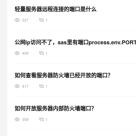
大模型解决方案
轻量服务器远程连接的端口是什么
迁移与运维管理
快速部署 Dify，高效搭建 
227
1
专有云
10 分钟在聊天系统中增加
公网ip访问不了，sas里有端口process.env.POR
409
1
如何查看服务器防火墙已经开放的端口？
817
1
如何开放服务器内部防火墙端口？
308
1