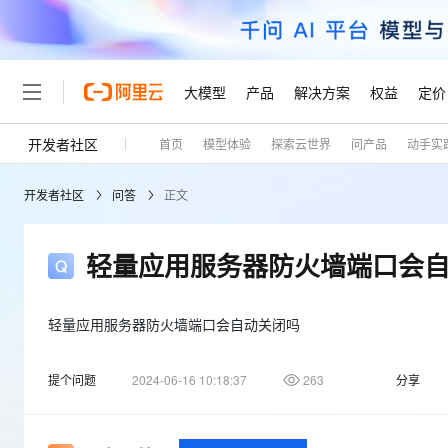
大模型
产品
解决方案
权益
定价
开发者社区
首页
模型体验
探索云世界
问产品
动手实
大模型
产品
解决方案
权益
定价
云市场
伙伴
服务
了解阿里云
精选产品
精选解决方案
普惠上云
产品定价
精选商城
成为销售伙伴
售前咨询
为什么选择阿里云
千问AI平台
开发者社区
问答
正文
了解云产品的定价详情
大模型服务平台百炼
睿译宝，AI翻译排版一
普惠上云 官方力荐
分销伙伴
在线服务
网站建设
什么是云计算
大
大模型服务与应用平台
上传文档即自动完成翻译和
云服务器38元/年起，超
咨询伙伴
多端小程序
技术领先
轻量应用服务器防火墙端口会
云上成本管理
售后服务
轻量应用服务器
GLM-5.2：长任务时代
官方推荐返现计划
大模型
精选产品
精选解决方案
Salesforce 国际版订阅
稳定可靠
管理和优化成本
推荐新用户得奖励，单订单
销售伙伴合作计划
自助服务
友盟天域
安全合规
人工智能与机器学习
AI
轻量应用服务器防火墙端口会自动关闭吗
文本生成
云数据库 RDS
Hermes Agent，打造
云工开物
无影生态合作计划
在线服务
观测云
分析师报告
自主进化，持久记忆，越用
高校专属算力普惠，学生认
计算
互联网应用开发
Qwen3.8-Max
提个问题
2024-06-16 10:18:37
263
分享
HOT
Salesforce On Alibaba C
工单服务
Tuya 物联网平台阿里云
研究报告与白皮书
人工智能平台 PAI
快速拥有专属 OpenClaw
大模
Consulting Partner 合
大数据
容器
智能体时代全能旗舰模型
免费试用
短信专区
一站式AI开发、训练和推
蓝凌 OA
AI 大模型销售与服务生
现代化应用