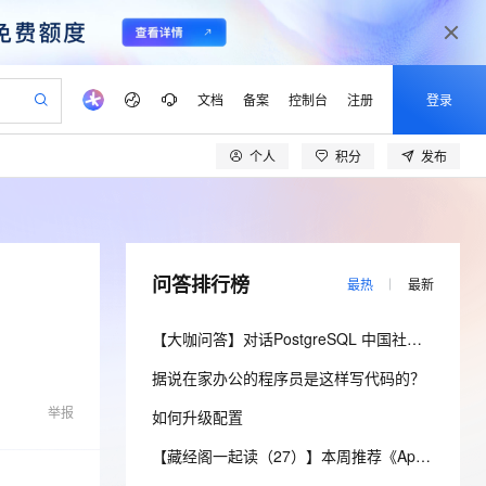
文档
备案
控制台
注册
登录
个人
积分
发布
验
作计划
器
AI 活动
专业服务
服务伙伴合作计划
开发者社区
加入我们
产品动态
服务平台百炼
阿里云 OPC 创新助力计划
一站式生成采购清单，支持单品或批量购买
可编辑精美 PPT 文稿
S产品伙伴计划（繁花）
峰会
CS
造的大模型服务与应用开发平台
Agency Agents：拥有专属领域专家
AI 生产力先锋
Al MaaS 服务伙伴赋能合作
域名
博文
Careers
至高可申请百万元
Qwen3.8-Max 模型上线
 轻松生成专业的 PPT
开启高性价比 AI 编程新体验
弹性可伸缩的云计算服务
先锋实践拓展 AI 生产力的边界
多领域专家智能体,一键组建 AI 虚拟交付团队
Token 补贴，五大权
计划
海大会
伙伴信用分合作计划
商标
问答
社会招聘
问答排行榜
最热
最新
益加速 OPC 成功
帕鲁游戏服务器
SS
HappyHorse 打造一站式影视创作平台
飞天发布时刻
HOT
Open Search 向量检索版支
划
备案
电子书
校园招聘
联机服务器，轻松开启游戏
视频创作，一键激活电商全链路生产力
稳定、安全、高性价比、高性能的云存储服务
所见，即是所愿
持视频检索 Pipeline 功能
可视化编排打通从文字构思到成片全链路闭环
更多支持
【大咖问答】对话PostgreSQL 中国社区发起人之一，阿里云数据库高级专家 德哥
划
公司注册
镜像站
视频生成
语音识别与合成
 智能体与工作流应用
漫剧工坊：一站式动画创作平台
AI 实训营
应用身份服务 (IDaaS)
据说在家办公的程序员是这样写代码的？
合作伙伴培训与认证
划
上云迁移
站生成，高效打造优质广告素材
全接入的云上超级电脑
通过阿里云百炼高效搭建AI应用,助力高效开发
快速生产连贯的高质量长漫剧
从基础到进阶，Agent 创客手把手教你
OpenClaw 管理能力上线
lScope
我要反馈
e-1.1-T2V
Qwen3-TTS-Flash
举报
如何升级配置
查询合作伙伴
n Alibaba Cloud ISV 合作
代维服务
建企业门户网站
10 分钟搭建微信、支付宝小程序
MaxCompute MaxFrame 提
畅细腻的高质量视频
离线语音合成大模型，多语言方言自适应，低延迟高稳定
创新加速
ope
登录合作伙伴管理后台
【藏经阁一起读（27）】本周推荐《Apache Flink案例集（2022版）》，你有哪些心得？
我要建议
站，无忧落地极速上线
以可视化方式快速构建移动和 PC 门户网站
国内短信简单易用，安全可靠，秒级触达，全球覆盖200+国家和地区。
高效部署网站，快速应用到小程序
供自动弹性内存功能