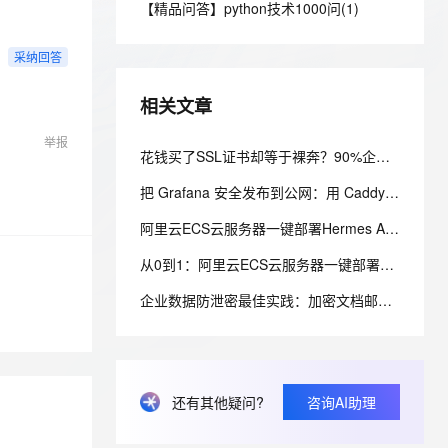
安全
【精品问答】python技术1000问(1)
我要投诉
e-1.1-I2V
Cosyvoice-V3-Flash
PolarDB
上云场景组合购
Milvus 弹性伸缩功能新增节
伴
漫剧创作，剧本、分镜、视频高效生成
100%兼容MySQL、PostgreSQL，兼容Oracle，支持集中和分布式
覆盖90%+业务场景，专享组合折扣价
点支持范围
畅自然，细节丰富
高表现力语音合成大模型，语音克隆听感自然
VPN
采纳回答
ernetes 版 ACK
云聚AI 严选权益
AI 原生数据库服务发布
SSL 证书
2V
Fun-ASR
，一键激活高效办公新体验
理容器应用的 K8s 服务
精选AI产品，从模型到应用全链提效
Agent 数据网关
相关文章
文戏情感细腻自然，动作戏激烈拳拳到肉，实现更强表演能力
支持中英文自由切换，具备更强的噪声鲁棒性
堡垒机
AI 用量加速计划
云原生数据库 PolarDB
举报
防火墙
花钱买了SSL证书却等于裸奔？90%企业踩坑的「部署不彻底」隐形致命隐患
、识别商机，让客服更高效、服务更出色。
新老同享，达量后返
Agentic Database 发布
主机安全
应用
把 Grafana 安全发布到公网：用 Caddy、Docker 与最小暴露面配置 HTTPS
阿里云ECS云服务器一键部署Hermes Agent：百炼Coding/Token Plan配置实操手册
千问办公
NEW
AI 应用及服务市场
的智能体编程平台
一站式AI生产力平台
从0到1：阿里云ECS云服务器一键部署OpenClaw+百炼Coding/Token Plan完整配置指南
AI 应用
伶鹊
企业数据防泄密最佳实践：加密文档邮件外发自动授信方案
企业级人与Agent协作平台，接入和调度多个数字员工
智能客服平台，对话机器人、对话分析、智能外呼
大模型
大模型服务平台百炼 - 全妙
自然语言处理
应用创作平台
多模态内容创作工具，已接入 DeepSeek
数据标注
还有其他疑问?
咨询AI助理
机器学习