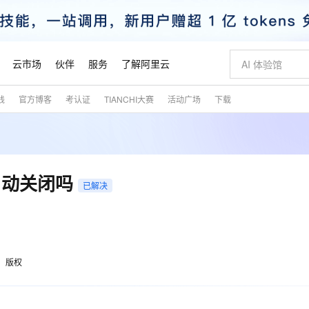
云市场
伙伴
服务
了解阿里云
践
官方博客
考认证
TIANCHI大赛
活动广场
下载
AI 特惠
数据与 API
成为产品伙伴
企业增值服务
最佳实践
价格计算器
AI 场景体
基础软件
产品伙伴合
阿里云认证
市场活动
配置报价
大模型
自助选配和估算价格
步到位
智启 AI 普惠权益
产品生态集成认证中心
企业支持计划
云上春晚
域名与网站
Qwen Audio：打造专属 AI 语音助手
千问官方 MaaS 平台，为开发者和 Agent 而生，新用户赠送 1 亿 + tokens 额度
一句话生成原生
AI Coding
阿里云Maa
2026 阿里云
云服务器 E
为企业打
数据集
Windows
大模型认证
模型
NEW
NEW
格式还原
值低价云产品抢先购
至高享 1亿+免费 tokens，加速 Al 应用落地
提供智能易用的域名与建站服务
Qwen-Audio-3.0-Realtime 端到端实时语音角色扮演
输入一句话想法,
智能编程，一键
安全可靠、
产品生态伙伴
专家技术服务
云上奥运之旅
弹性计算合作
阿里云中企出
手机三要素
宝塔 Linux
全部认证
自动关闭吗
价格优势
已解决
开源旗舰模型
即刻拥有 DeepSeek-V4-Pro
阿里云 OPC 创新助力计划
千问大模型
一键部署幻兽
AI 电商营销
对象存储 O
大模型
产品生态伙伴工作台
企业增值服务台
云栖战略参考
云存储合作计
云栖大会
身份实名认证
CentOS
训练营
推动算力普惠，释放技术红利
最高返9万
真正可用的 1M 上下文,一次完成代码全链路开发
快速构建应用程序和网站，即刻迈出上云第一步
轻松解锁专属 DeepSeek-V4-Pro
至高百万元 Token 补贴，加速一人公司成长
多元化、高性能、安全可靠的大模型服务
一键购买专属
从图文生成到
云上的中国
数据库合作计
活动全景
短信
Docker
图片和
自进化智能体
5 分钟轻松部署专属 QwenPaw
Token Plan 模型订阅计划
数字证书管理服务（原SSL证书）
高效搭建 AI
AI 广告创作
无影云电脑
企业成长
NEW
HOT
信息公告
看见新力量
云网络合作计
OCR 文字识别
JAVA
越聪明
证享300元代金券
全托管，含MySQL、PostgreSQL、SQL Server、MariaDB多引擎
Qwen3.8-Max 首发尝鲜，限时加量 10 倍，夜间低至2折
实现全站HTTPS，呈现可信的WEB访问
从聊天伙伴进化为能主动干活的本地数字员工
图文、视频一
随时随地安
魔搭 Mode
Kimi-K3
HappyHors
版权
NEW
loud
服务实践
官网公告
金融模力时刻
Salesforce O
版
发票查验
全能环境
Claude Code + GStack 打造工程团队
千问办公，限时限量积分加倍
Qoder
低代码高效构
AI 建站
短信服务
型
NEW
作计划
Kimi 最新旗舰模型，长程编程与推理利器
让文字生成流
计划
创新中心
魔搭 ModelSc
健康状态
理服务
让AI从“聊天伙伴”进化为能干活的“数字员工”
安装技能 GStack，拥有专属 AI 工程团队
你的AI工作搭子，覆盖日常办公高频场景
面向真实软件的智能体编程平台
0 代码专业建
客户案例
天气预报查询
操作系统
态合作计划