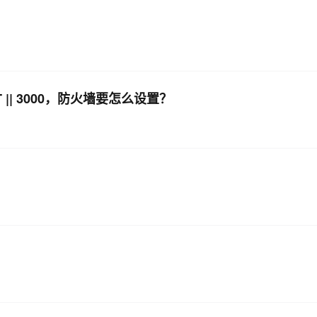
AI 应用
10分钟微调：让0.6B模型媲美235B模
多模态数据信
型
依托云原生高可用架构,实现Dify私有化部署
用1%尺寸在特定领域达到大模型90%以上效果
一个 AI 助手
超强辅助，Bol
T || 3000，防火墙要怎么设置？
即刻拥有 DeepSeek-R1 满血版
在企业官网、通讯软件中为客户提供 AI 客服
多种方案随心选，轻松解锁专属 DeepSeek