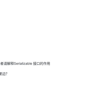
作用在 String 上？
释Serializable 接口的作用
t里边？
吗？