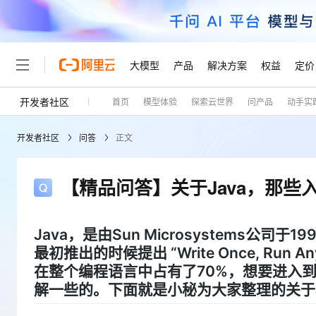
大模型
产品
解决方案
权益
定价
开发者社区
首页
模型体验
探索云世界
问产品
动手实
大模型
产品
解决方案
权益
定价
云市场
伙伴
服务
了解阿里云
精选产品
精选解决方案
普惠上云
产品定价
精选商城
成为销售伙伴
售前咨询
为什么选择阿里云
千问AI平台
开发者社区
问答
正文
了解云产品的定价详情
大模型服务平台百炼
睿译宝，AI翻译排版一
普惠上云 官方力荐
分销伙伴
在线服务
网站建设
什么是云计算
大
大模型服务与应用平台
上传文档即自动完成翻译和
云服务器38元/年起，超
咨询伙伴
多端小程序
技术领先
【精品问答】关于Java，那些
云上成本管理
售后服务
轻量应用服务器
GLM-5.2：长任务时代
官方推荐返现计划
大模型
精选产品
精选解决方案
Salesforce 国际版订阅
稳定可靠
管理和优化成本
推荐新用户得奖励，单订单
销售伙伴合作计划
自助服务
友盟天域
安全合规
人工智能与机器学习
AI
文本生成
Java，是由Sun Microsystems公司
云数据库 RDS
Hermes Agent，打造
云工开物
无影生态合作计划
在线服务
最初推出的时候提出 “Write Once, Ru
观测云
分析师报告
自主进化，持久记忆，越用
高校专属算力普惠，学生认
计算
互联网应用开发
Qwen3.8-Max
在整个编程语言中占有了70%，想要进入到
HOT
Salesforce On Alibaba C
工单服务
Tuya 物联网平台阿里云
研究报告与白皮书
人工智能平台 PAI
快速拥有专属 OpenClaw
大模
Consulting Partner 合
大数据
容器
解一些的。下面就是小秘为大家整理的关于J
智能体时代全能旗舰模型
免费试用
短信专区
一站式AI开发、训练和推
蓝凌 OA
AI 大模型销售与服务生
现代化应用