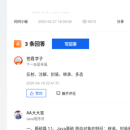
存储
天池大赛
Qwen3.7-Plus
云解析DNS
解决方案免费试用 新老
电子合同
最高领取价值200元试用
能看、能想、能动手的多模
安全
网络与CDN
AI 算法大赛
畅捷通
问问小秘
2020-03-27 18:39:09
6673
分享
大数据开发治理平台 Data
AI 产品 免费试用
网络
安全
云开发大赛
Qwen3-VL-Plus
Tableau 订阅
1亿+ 大模型 tokens 和 
可观测
入门学习赛
中间件
AI空中课堂在线直播课
云防火墙
140+云产品 免费试用
3
条回答
写回答
上云与迁云
云原生的云上边界网络安全
产品新客免费试用，最长1
数据库
生态解决方案
大模型服务
企业出海
大模型ACA认证体验
苍霞学子
大数据计算
下一站是幸福
助力企业全员 AI 认知与能
行业生态解决方案
千问AI平台-Token Plan
政企业务
媒体服务
反射、注解、封装、继承、多态
开发者生态解决方案
企业服务与云通信
2020-04-16 22:41:51
java概述
千问AI平台-模型体验
AI 开发和 AI 应用解决
在线体验全尺寸、多种模态
赞同
展开评论
域名与网站
1.何为编程？
Happy 系列大模型
终端用户计算
https://developer.aliyun.com/ask/278861
AA大大官
Serverless
2.什么是Java？
Java程序员
https://developer.aliyun.com/ask/278864
一、基础篇 1.1、Java基础 面向对象的特征：继承、封装
开发工具