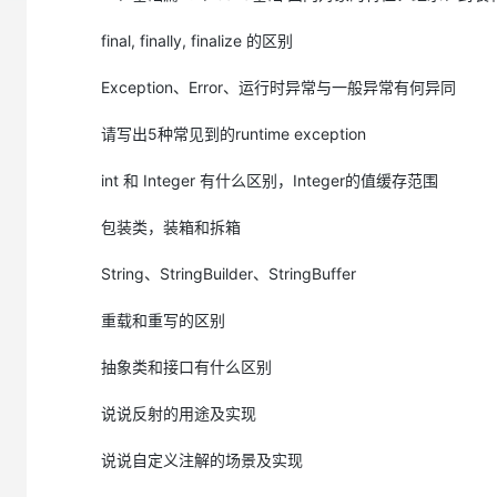
大模型解决方案
3.jdk1.5之后的三大版本是什么样子的？
final, finally, finalize 的区别
https://developer.aliyun.com/ask/278869
迁移与运维管理
快速部署 Dify，高效搭建 
4.JVM、JRE和JDK的关系
Exception、Error、运行时异常与一般异常有何异同
专有云
https://developer.aliyun.com/ask/278878
5.什么是跨平台性？原理是什么
10 分钟在聊天系统中增加
请写出5种常见到的runtime exception
https://developer.aliyun.com/ask/278887
int 和 Integer 有什么区别，Integer的值缓存范围
6.Java语言有哪些特点
https://developer.aliyun.com/ask/278888
包装类，装箱和拆箱
7.什么是字节码？采用字节码的最大好处是什么
https://developer.aliyun.com/ask/278892
String、StringBuilder、StringBuffer
8.什么是Java程序的主类？应用程序和小程序的主类有何不同？
重载和重写的区别
https://developer.aliyun.com/ask/278901
9.Java应用程序与小程序之间有那些差别？
抽象类和接口有什么区别
https://developer.aliyun.com/ask/278904
说说反射的用途及实现
10.Java和C++的区别
https://developer.aliyun.com/ask/278907
说说自定义注解的场景及实现
11.Oracle JDK 和 OpenJDK 的对比