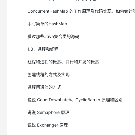
26.super关键字的用法
ConcurrentHashMap 的工作原理及代码实现，如何
https://developer.aliyun.com/ask/278986
27.this与super的区别
手写简单的HashMap
https://developer.aliyun.com/ask/278990
看过那些Java集合类的源码
28.static存在的主要意义是什么？
https://developer.aliyun.com/ask/278993
1.3、进程和线程
29.static的独特之处是什么？
线程和进程的概念、并行和并发的概念
https://developer.aliyun.com/ask/278996
30.static有哪些注意事项?
创建线程的方式及实现
https://developer.aliyun.com/ask/279088
31.流程控制语句,break ,continue ,return 的区别及作用
进程间通信的方式
https://developer.aliyun.com/ask/279089
说说 CountDownLatch、CyclicBarrier 原理和区别
32.在 Java 中，如何跳出当前的多重嵌套循环?
https://developer.aliyun.com/ask/279091
说说 Semaphore 原理
说说 Exchanger 原理