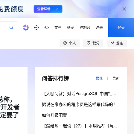
文档
备案
控制台
注册
登录
个人
积分
发布
验
作计划
器
AI 活动
专业服务
服务伙伴合作计划
开发者社区
加入我们
产品动态
服务平台百炼
阿里云 OPC 创新助力计划
一站式生成采购清单，支持单品或批量购买
可编辑精美 PPT 文稿
S产品伙伴计划（繁花）
峰会
CS
造的大模型服务与应用开发平台
Agency Agents：拥有专属领域专家
AI 生产力先锋
Al MaaS 服务伙伴赋能合作
域名
博文
Careers
PolarDB Agentic Database
至高可申请百万元
 轻松生成专业的 PPT
开启高性价比 AI 编程新体验
弹性可伸缩的云计算服务
先锋实践拓展 AI 生产力的边界
发布
多领域专家智能体,一键组建 AI 虚拟交付团队
Token 补贴，五大权
计划
海大会
伙伴信用分合作计划
商标
问答
社会招聘
问答排行榜
最热
最新
益加速 OPC 成功
帕鲁游戏服务器
SS
HappyHorse 打造一站式影视创作平台
飞天发布时刻
HOT
秒悟 Meoo CLI 支持一键部
划
备案
电子书
校园招聘
联机服务器，轻松开启游戏
视频创作，一键激活电商全链路生产力
稳定、安全、高性价比、高性能的云存储服务
所见，即是所愿
署项目至阿里云账号
可视化编排打通从文字构思到成片全链路闭环
更多支持
【大咖问答】对话PostgreSQL 中国社区发起人之一，阿里云数据库高级专家 德哥
划
公司注册
镜像站
视频生成
语音识别与合成
的总称，
 智能体与工作流应用
漫剧工坊：一站式动画创作平台
AI 实训营
Flink OSS 支持
据说在家办公的程序员是这样写代码的？
合作伙伴培训与认证
言的开发者
划
上云迁移
站生成，高效打造优质广告素材
全接入的云上超级电脑
通过阿里云百炼高效搭建AI应用,助力高效开发
快速生产连贯的高质量长漫剧
从基础到进阶，Agent 创客手把手教你
AssumeRole 角色自定义
lScope
我要反馈
e-1.1-T2V
Qwen3-TTS-Flash
一定要了
如何升级配置
查询合作伙伴
n Alibaba Cloud ISV 合作
代维服务
建企业门户网站
10 分钟搭建微信、支付宝小程序
百炼 Qwen3.7-Flash 系列模
畅细腻的高质量视频
离线语音合成大模型，多语言方言自适应，低延迟高稳定
创新加速
ope
登录合作伙伴管理后台
【藏经阁一起读（27）】本周推荐《Apache Flink案例集（2022版）》，你有哪些心得？
我要建议
站，无忧落地极速上线
以可视化方式快速构建移动和 PC 门户网站
国内短信简单易用，安全可靠，秒级触达，全球覆盖200+国家和地区。
高效部署网站，快速应用到小程序
型发布