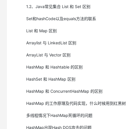
编码
1.2、Java常见集合 List 和 Set 区别
18.Java语言采用何种编码方案？有何特点？
Set和hashCode以及equals方法的联系
https://developer.aliyun.com/ask/278948
List 和 Map 区别
19.什么是Java注释
https://developer.aliyun.com/ask/278950
Arraylist 与 LinkedList 区别
20，访问修饰符 public,private,protected,以及不写（默认）
https://developer.aliyun.com/ask/278953
ArrayList 与 Vector 区别
21.运算符&和&&的区别是什么？
HashMap 和 Hashtable 的区别
https://developer.aliyun.com/ask/278962
22.关键字Java 有没有 goto？
HashSet 和 HashMap 区别
https://developer.aliyun.com/ask/278964
23.final 有什么用？
HashMap 和 ConcurrentHashMap 的区别
https://developer.aliyun.com/ask/278971
HashMap 的工作原理及代码实现，什么时候用到红黑树
24.final finally finalize区别
https://developer.aliyun.com/ask/278977
多线程情况下HashMap死循环的问题
25.this关键字的用法
HashMap出现Hash DOS攻击的问题
https://developer.aliyun.com/ask/278984