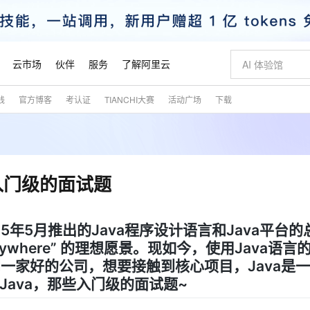
云市场
伙伴
服务
了解阿里云
践
官方博客
考认证
TIANCHI大赛
活动广场
下载
AI 特惠
数据与 API
成为产品伙伴
企业增值服务
最佳实践
价格计算器
AI 场景体
基础软件
产品伙伴合
阿里云认证
市场活动
配置报价
大模型
自助选配和估算价格
步到位
智启 AI 普惠权益
产品生态集成认证中心
企业支持计划
云上春晚
域名与网站
Qwen Audio：打造专属 AI 语音助手
千问官方 MaaS 平台，为开发者和 Agent 而生，新用户赠送 1 亿 + tokens 额度
一句话生成原生
AI Coding
阿里云Maa
2026 阿里云
云服务器 E
为企业打
数据集
Windows
大模型认证
模型
NEW
NEW
格式还原
值低价云产品抢先购
至高享 1亿+免费 tokens，加速 Al 应用落地
提供智能易用的域名与建站服务
Qwen-Audio-3.0-Realtime 端到端实时语音角色扮演
输入一句话想法,
智能编程，一键
安全可靠、
产品生态伙伴
专家技术服务
云上奥运之旅
弹性计算合作
阿里云中企出
手机三要素
宝塔 Linux
全部认证
入门级的面试题
价格优势
开源旗舰模型
即刻拥有 DeepSeek-V4-Pro
阿里云 OPC 创新助力计划
千问大模型
一键部署幻兽
AI 电商营销
对象存储 O
大模型
产品生态伙伴工作台
企业增值服务台
云栖战略参考
云存储合作计
云栖大会
身份实名认证
CentOS
训练营
推动算力普惠，释放技术红利
最高返9万
真正可用的 1M 上下文,一次完成代码全链路开发
快速构建应用程序和网站，即刻迈出上云第一步
轻松解锁专属 DeepSeek-V4-Pro
至高百万元 Token 补贴，加速一人公司成长
多元化、高性能、安全可靠的大模型服务
一键购买专属
从图文生成到
云上的中国
数据库合作计
活动全景
短信
Docker
图片和
于1995年5月推出的Java程序设计语言和Java平台
自进化智能体
5 分钟轻松部署专属 QwenPaw
Token Plan 模型订阅计划
数字证书管理服务（原SSL证书）
高效搭建 AI
AI 广告创作
无影云电脑
企业成长
NEW
HOT
信息公告
n Anywhere” 的理想愿景。现如今，使用Java语
看见新力量
云网络合作计
OCR 文字识别
JAVA
越聪明
证享300元代金券
全托管，含MySQL、PostgreSQL、SQL Server、MariaDB多引擎
Qwen3.8-Max 首发尝鲜，限时加量 10 倍，夜间低至2折
实现全站 HTTPS，呈现可信的 Web 访问
从聊天伙伴进化为能主动干活的本地数字员工
图文、视频一
随时随地安
魔搭 Mode
Kimi-K3
HappyHors
一家好的公司，想要接触到核心项目，Java是
NEW
loud
服务实践
官网公告
金融模力时刻
Salesforce O
版
发票查验
全能环境
Claude Code + GStack 打造工程团队
千问办公，限时限量积分加倍
Qoder
低代码高效构
AI 建站
短信服务
型
NEW
作计划
ava，那些入门级的面试题~
Kimi 最新旗舰模型，长程编程与推理利器
让文字生成流
计划
创新中心
魔搭 ModelSc
健康状态
理服务
让AI从“聊天伙伴”进化为能干活的“数字员工”
安装技能 GStack，拥有专属 AI 工程团队
你的AI工作搭子，覆盖日常办公高频场景
面向真实软件的智能体编程平台
0 代码专业建
客户案例
天气预报查询
操作系统
态合作计划