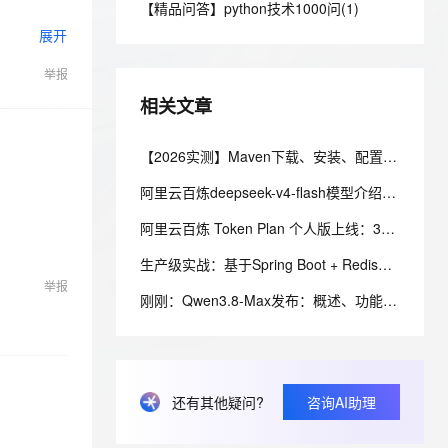
安全
【精品问答】python技术1000问(1)
我要投诉
e-1.1-I2V
Cosyvoice-V3-Flash
PolarDB
上云场景组合购
伴
Qoder CN V1.7.0 发布
展开
漫剧创作，剧本、分镜、视频高效生成
100%兼容MySQL、PostgreSQL，兼容Oracle，支持集中和分布式
覆盖90%+业务场景，专享组合折扣价
畅自然，细节丰富
高表现力语音合成大模型，语音克隆听感自然
VPN
举报
ernetes 版 ACK
云聚AI 严选权益
云安全中心 AI BAS 智能自动
SSL 证书
2V
Fun-ASR
，一键激活高效办公新体验
理容器应用的 K8s 服务
精选AI产品，从模型到应用全链提效
化模拟渗透攻击产品发布
相关文章
文戏情感细腻自然，动作戏激烈拳拳到肉，实现更强表演能力
支持中英文自由切换，具备更强的噪声鲁棒性
堡垒机
AI 用量加速计划
DataWorks ChatBI 会话支持
防火墙
【2026实测】Maven下载、安装、配置一篇搞定（附官网安装包）
、识别商机，让客服更高效、服务更出色。
新老同享，达量后返
上传临时文件分析
主机安全
应用
阿里云百炼deepseek-v4-flash模型介绍：模型特点、适用场景、最新优惠及部署流程参考
阿里云百炼 Token Plan 个人版上线：39 元起订阅，抢先体验 Qwen3.8-Max-Preview
千问办公
NEW
AI 应用及服务市场
的智能体编程平台
一站式AI生产力平台
生产级实战：基于Spring Boot + Redis的分布式延迟队列设计与实现
举报
AI 应用
伶鹊
刚刚：Qwen3.8-Max发布：概述、功能、定价、速率限制与上下文、内置工具及API 参考指南
企业级人与Agent协作平台，接入和调度多个数字员工
智能客服平台，对话机器人、对话分析、智能外呼
大模型
大模型服务平台百炼 - 全妙
自然语言处理
应用创作平台
多模态内容创作工具，已接入 DeepSeek
数据标注
还有其他疑问?
咨询AI助理
机器学习