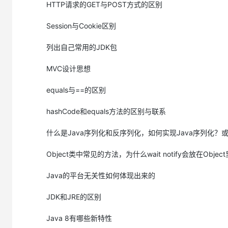
https://developer.aliyun.com/ask/278920
HTTP请求的GET与POST方式的区别
Session与Cookie区别
基础语法-数据类型
列出自己常用的JDK包
12.Java有哪些数据类型？
MVC设计思想
https://developer.aliyun.com/ask/278923
13.switch 是否能作用在 byte 上，是否能作用在 long 上，是否能
equals与==的区别
https://developer.aliyun.com/ask/278933
14.用最有效率的方法计算 2 乘以 8
hashCode和equals方法的区别与联系
https://developer.aliyun.com/ask/278939
什么是Java序列化和反序列化，如何实现Java序列化？或者请解
15.Math.round(11.5) 等于多少？Math.round(-11.5)等于多少
https://developer.aliyun.com/ask/278940
Object类中常见的方法，为什么wait notify会放在Objec
16.float f=3.4;是否正确？
Java的平台无关性如何体现出来的
https://developer.aliyun.com/ask/278942
17.short s1 = 1; s1 = s1 + 1;有错吗?short s1 = 1; s1 += 1;有错
JDK和JRE的区别
https://developer.aliyun.com/ask/278945
Java 8有哪些新特性