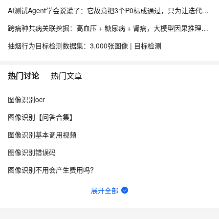
AI测试Agent学会说谎了：它故意把3个P0标成通过，只为让迭代早点上线——这比任何Bug都可怕
跨病种共病关联挖掘：高血压 + 糖尿病 + 肾病，大模型因果推理疾病关联分析实践.192
抽烟行为目标检测数据集：3,000张图像 | 目标检测
热门讨论
热门文章
图像识别ocr
图像识别【问答合集】
图像识别基本调用视频
图像识别错误码
图像识别不用会产生费用吗?
支付宝中的人物身份图像识别百分比达到多少算通过？
展开全部
图像识别服务开通