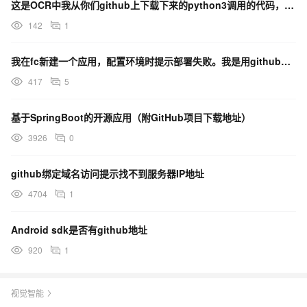
这是OCR中我从你们github上下载下来的python3调用的代码，请问识别图片的地址在哪里更改？
142
1
我在fc新建一个应用，配置环境时提示部署失败。我是用github仓库地址进行安装的，我填入一个环境配
417
5
基于SpringBoot的开源应用（附GitHub项目下载地址）
3926
0
github绑定域名访问提示找不到服务器IP地址
4704
1
Android sdk是否有github地址
920
1
视觉智能