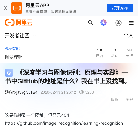
打开 APP
开发者社区
个人
视觉智能
130
0
28
内容
活动
关注
图像理解
《深度学习与图像识别：原理与实践》一
书中GitHub的地址是什么？我在书上没找到。
游客hxja3ygf33sw4
2020-02-13 21:26:12
3253
版权
举报
这是我找到一个网址，但显示404
https://github.com/image_recognition/learning-recognition