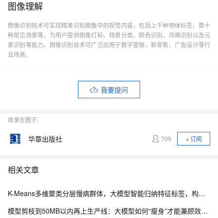
图像理解
图像识别技术可实现精准识别图像中的视觉内容，包括上千种物体标签、数十
种常见场景等，为用户提供图像打标、场景分类、颜色识别、风格识别以及元
素识别等能力。图像识别技术可广泛应用于数字营销、新零售、广告设计等行
业场景。
我要提问
收录在圈子:
华章出版社
709
+ 订阅
相关文章
K-Means多维聚类分层慢病群体，大模型智能归纳特征标签，构建慢病人群健康画像.191
模型剪枝到50MB以内再上生产线：大模型如何“瘦身”才能兼顾效果与成本