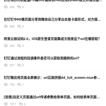
242
0
在钉钉中H5微页面分享到微信自己分享出去是卡面形式，对方接受到的是url地址，如何解决？
362
0
阿里云验证码2.0，iOS原生登录页面集成文档里这个url在哪获取？
324
2
钉钉通过流程的回调事件是否可以获取到跳转的url？
257
0
钉钉微应用页面全屏展示：url后面拼接dd_full_screen=true参数，无效果，如何解决？
792
1
[宜搭]自定义页面通过url传递参数给表单页面，如何给表单页面的关联表单赋值？
1511
4