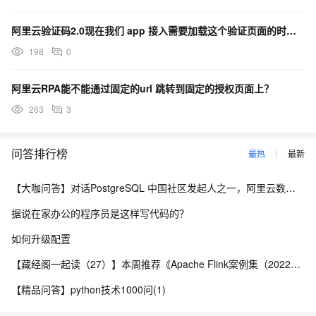
阿里云验证码2.0现在我们 app 接入需要加载这个验证页面的时候，这个url 是如何获取的？
198
0
阿里云RPA能不能通过固定的url 跳转到固定的授权页面上？
263
3
问答排行榜
最热
最新
【大咖问答】对话PostgreSQL 中国社区发起人之一，阿里云数据库高级专家 德哥
据说在家办公的程序员是这样写代码的？
如何升级配置
【藏经阁一起读（27）】本周推荐《Apache Flink案例集（2022版）》，你有哪些心得？
【精品问答】python技术1000问(1)