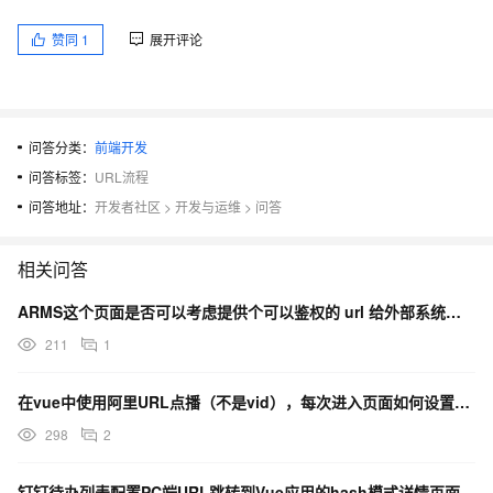
赞同
1
展开评论
问答分类：
前端开发
问答标签：
URL流程
问答地址：
开发者社区
>
开发与运维
>
问答
相关问答
ARMS这个页面是否可以考虑提供个可以鉴权的 url 给外部系统嵌入?
211
1
在vue中使用阿里URL点播（不是vid），每次进入页面如何设置默认清晰度
298
2
钉钉待办列表配置PC端URL跳转到Vue应用的hash模式详情页面，路径被截取