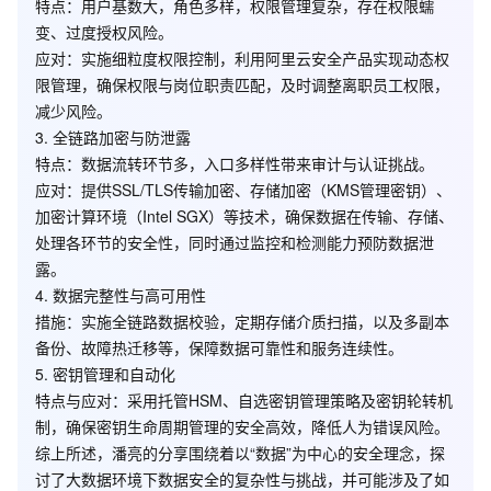
特点
：用户基数大，角色多样，权限管理复杂，存在权限蠕
变、过度授权风险。
应对
：实施细粒度权限控制，利用阿里云安全产品实现动态权
限管理，确保权限与岗位职责匹配，及时调整离职员工权限，
减少风险。
3.
全链路加密与防泄露
特点
：数据流转环节多，入口多样性带来审计与认证挑战。
应对
：提供SSL/TLS传输加密、存储加密（KMS管理密钥）、
加密计算环境（Intel SGX）等技术，确保数据在传输、存储、
处理各环节的安全性，同时通过监控和检测能力预防数据泄
露。
4.
数据完整性与高可用性
措施
：实施全链路数据校验，定期存储介质扫描，以及多副本
备份、故障热迁移等，保障数据可靠性和服务连续性。
5.
密钥管理和自动化
特点与应对
：采用托管HSM、自选密钥管理策略及密钥轮转机
制，确保密钥生命周期管理的安全高效，降低人为错误风险。
综上所述，潘亮的分享围绕着以“数据”为中心的安全理念，探
讨了大数据环境下数据安全的复杂性与挑战，并可能涉及了如