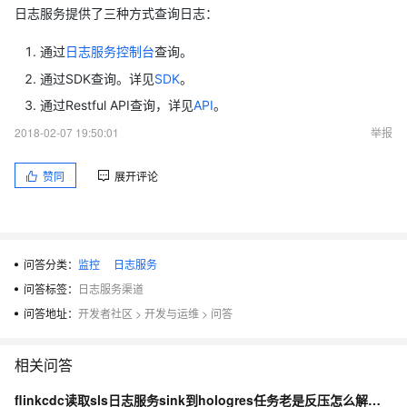
日志服务提供了三种方式查询日志：
通过
日志服务控制台
查询。
通过SDK查询。详见
SDK
。
通过Restful API查询，详见
API
。
2018-02-07 19:50:01
举报
赞同
展开评论
问答分类：
监控
日志服务
问答标签：
日志服务渠道
问答地址：
开发者社区
>
开发与运维
>
问答
相关问答
flinkcdc读取sls日志服务sink到hologres任务老是反压怎么解决 有好的方法嘛？