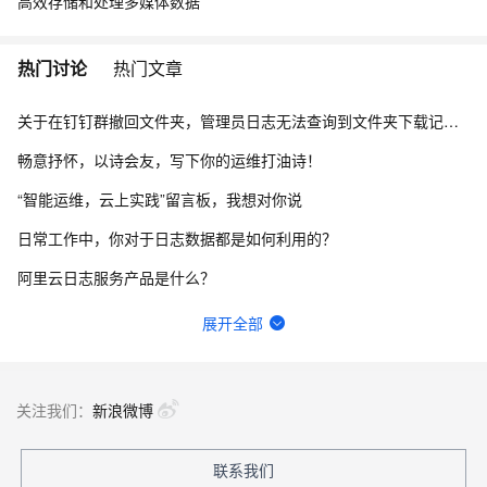
高效存储和处理多媒体数据
热门讨论
热门文章
关于在钉钉群撤回文件夹，管理员日志无法查询到文件夹下载记录的问题。
畅意抒怀，以诗会友，写下你的运维打油诗！
“智能运维，云上实践”留言板，我想对你说
日常工作中，你对于日志数据都是如何利用的？
阿里云日志服务产品是什么？
【阿里云-日志服务SLS】怎么自定义日志字段？或者 怎么对所有日志的message做一个增强？
展开全部
通过数据，你都知道了哪些“原来是这样”的事儿？
loogngcollector容器日志采集疑似丢失
关注我们：
新浪微博
日志服务SLS搭建监控系统的最佳实践是怎样的？
联系我们
如何查询机器组中的所有机器列表