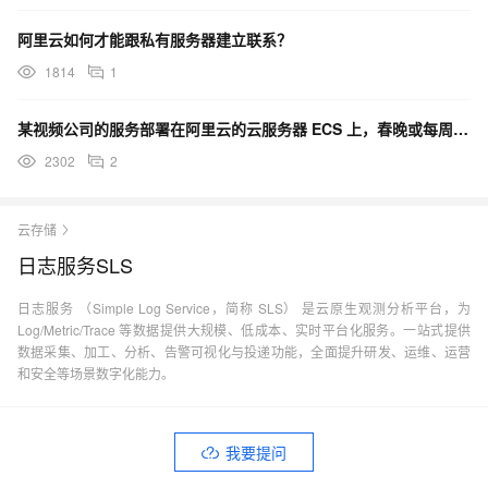
阿里云如何才能跟私有服务器建立联系？
1814
1
某视频公司的服务部署在阿里云的云服务器 ECS 上，春晚或每周五热门节目来临时，如临大敌，又不想长期
2302
2
云存储
日志服务SLS
日志服务 （Simple Log Service，简称 SLS） 是云原生观测分析平台，为
Log/Metric/Trace 等数据提供大规模、低成本、实时平台化服务。一站式提供
数据采集、加工、分析、告警可视化与投递功能，全面提升研发、运维、运营
和安全等场景数字化能力。
我要提问