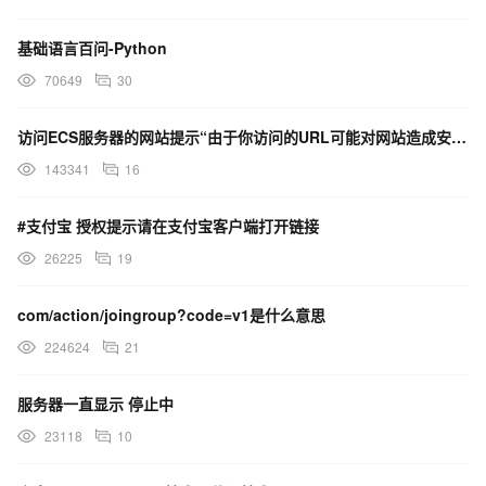
就可以说明。假如我是生产商，我需要100个产品，我可能给三家
外包商各下100个订单，看他们谁先做完。等到哪一家做完了，我
基础语言百问-Python
就把另外两家的订单取消掉，这是一般的做法，因为要保护自己，
70649
30
库存压力就可以转嫁给供货商。这样，供货商们总共拿到300个订
单，而实际需要的只有100个订单。供货商们拿到这300个订单之
访问ECS服务器的网站提示“由于你访问的URL可能对网站造成安全威胁，您的访问被阻断”，这是什么原因？
后，也是用同样的做法，又找他上一层的供货商，各给他们300个
143341
16
订单。越往上游走，订单数目就越大。虽然实际上真正需要的只是
100个订单，到了第三层以上时，就变成10000个订单，这是可怕
#支付宝 授权提示请在支付宝客户端打开链接
的放大效应。我们来看一下供应链管理面临的挑战。其中，最主要
26225
19
的是四个R，即RightProduct——正确的产品、RightPlace——正
确的地点、RightTime——正确的时间、RightPrice——正确的价
com/action/joingroup?code=v1是什么意思
格，它们就是供应链管理要达到的目标。美国曾经做过一个统计，
224624
21
有1/3的人到商场却买不到想要的东西，因为很多厂商所生产的产
品，实际上并不是客户需要的。2000年，美国宾州大学的一位教授
服务器一直显示 停止中
马修提出金字塔概念。金字塔有四个边，第一个是指要有正确数
23118
10
据。第二个强调库存管理。第三个是预测。很多供应链做得不好，
就是因为预测得不好。最后一个就是供应链速度，接单速度、生产