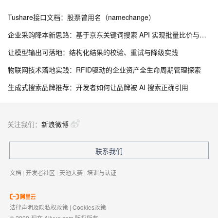
定性”可以有巨大回报，降低库存25%，有些甚至达到50%。而三种
主要的“不确定性”来自供应、制造和市场。导致库存产生的60%的
Tushare接口文档：股票曾用名（namechange）
原因来自需求端，即为了应对市场需求的变化。
企业采购降本新思路：基于京东关键词搜索 API 实现批量比价与物资寻源
二、供应链管理的方法
让模型输出可落地：结构化结果的校验、重试与降级实践
物联网技术落地实践：RFID驱动的企业资产全生命周期管理探索
我们首先要提出一个供应链管理的三字诀，即See、Think和
生成式搜索品牌推荐：开发者如何让品牌被 AI 搜索正确引用
Respond，即看、想和反应。第一个讲的是要有锐利的眼睛，要看
到市场到底需要什么东西；第二个是要有聪明的大脑，去做供应链
规划。第三个是敏捷的四肢，能够很快地做出反应，即执行。这三
关注我们：
新浪微博
个步骤的先后顺序很重要，一定要先从第一步开始，做完之后才能
进到第二步，最后做第三步。当然，其中最难的就是供应链的执
联系我们
行。2000年电子商务最热门的时候，大家又谈到一个名词，叫供应
链协同。协同就是讲计划和执行的协同，即大家一起来进行规划，
文档
|
开发者社区
|
天池大赛
|
培训与认证
一起来做执行。ERP实际上是供应链管理的第一步。ERP就是由很多
循环构成的，比如订单管理、生产派工、库存管理、采购管理等，
这些循环结合起来就是一个好的ERP系统。第二步是数据同步采集
法律声明及隐私权政策
|
Cookies政策
与实时分析，即B2B、EAI、EIP等。通过B2B的方式，把所有的数据
© 2009-现在 Aliyun.com 版权所有