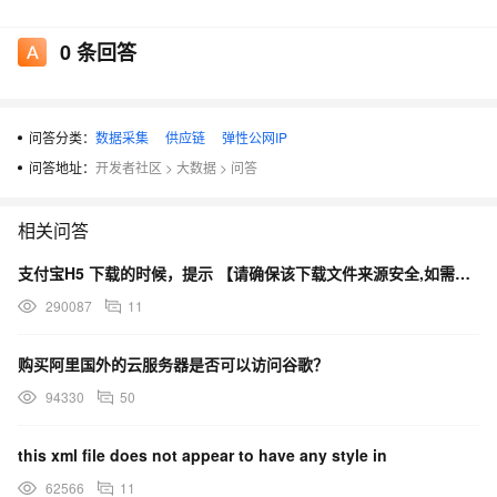
供货商向制造工厂供货开始。每个工厂都可能负责不同的部分，即
0
条回答
不同区域的工厂，生产的是不同型号的产品，或者生产产品里面的
某一个部分，最后汇集到制造总部。制造总部做完之后，转给行销
总部，行销总部会把产品送给分公司，分公司经过经销商再卖给客
户。一般把供应链分为两部分，一是制造，另一个是配销。这两部
问答分类：
数据采集
供应链
弹性公网IP
分的管理手法不一样，不能互换。另外一种分法，是把它分成“供应”
问答地址：
开发者社区
>
大数据
>
问答
和“需求”，这是在供应链管理里两个非常重要的词。最近一两年，又
提出一个新的名词叫“需求链”，跟“供应链”有明显区隔。不过，我觉
相关问答
得可以把“供应链”看作一个比较广泛的定义，包括“需求链”的部分，
支付宝H5 下载的时候，提示 【请确保该下载文件来源安全,如需浏览,请长按网址复制后使用浏览器访问】
这就是我们讲的供需平衡问题。
290087
11
供应链有很多种，比如纺织供应链、制造供应链、IC供应链、
食品供应链、IT供应链等。但是在这么多不同的供应链底下，有一
购买阿里国外的云服务器是否可以访问谷歌？
个问题得要解决，我们叫“Bullwhip”，即“鞭子效应”。一个鞭子你稍
微一甩，尖的那个地方的波动就会比较大。市场是消费者的天下，
94330
50
当市场发生微小变化时，可以看到，越往上游走，发生变化越大。
this xml file does not appear to have any style in
2000年，某国际知名网络厂商曾经发表过一篇文章，称其因为这个
效应一年就损失了20亿美金。至于上述现象产生的原因，简单例子
62566
11