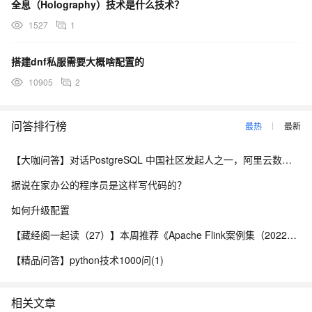
全息（Holography）技术是什么技术？
速度、采购速度、物流速度，还有对客户服务的速度。
1527
1
一、供应链管理的演进历程
搭建dnf私服需要大概啥配置的
供应链并不是今天才出现的，供应链管理一直就存在，只不过
10905
2
名词不一样而已。ERP也只是供应链管理的一个工具。最早的供应
链管理就是MRP。70年代时，美国人一直在推MRP，不过MRP强调
问答排行榜
最热
最新
的是物料管理，也就是车间管理部分。那时MRP很好用，因为不需
要考虑产能。但是后来生产环境变了，MRP就被人们抛弃，改进成
【大咖问答】对话PostgreSQL 中国社区发起人之一，阿里云数据库高级专家 德哥
MRPⅡ。MRPⅡ的最大不同就是加入了产能需求计划。后来，大家发
据说在家办公的程序员是这样写代码的？
觉MRPⅡ也不太好用，就把MRPⅡ变形成ERP。现在很多ERP系统，
基本上都是按照MRPⅡ的架构，把一些采购部分，即物流部分放进
如何升级配置
来。后来又提出了AMRSCM企业应用模型和SCM企业应用决策支持
【藏经阁一起读（27）】本周推荐《Apache Flink案例集（2022版）》，你有哪些心得？
等。供应链管理中有一个可怕的恶魔，就是“不确定性”。供应链中问
题的发生都是因为“不确定性”，包括预测错误、交货延迟、机器宕
【精品问答】python技术1000问(1)
机、订单取消等。这些问题的发生导致不必要的库存增加，甚至不
知道到底需要多少库存，也不知道库存应该放在哪里。处理好“不确
相关文章