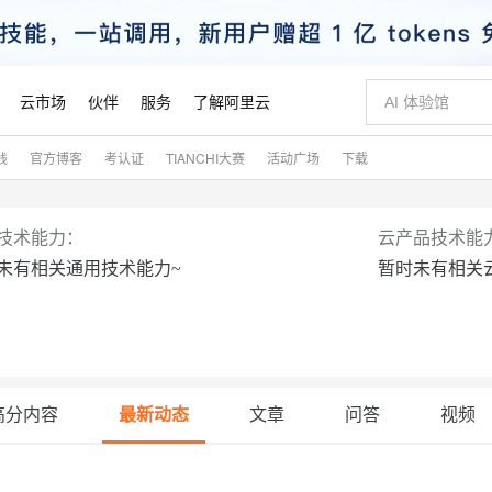
云市场
伙伴
服务
了解阿里云
践
官方博客
考认证
TIANCHI大赛
活动广场
下载
AI 特惠
数据与 API
成为产品伙伴
企业增值服务
最佳实践
价格计算器
AI 场景体
基础软件
产品伙伴合
阿里云认证
市场活动
配置报价
大模型
自助选配和估算价格
步到位
智启 AI 普惠权益
产品生态集成认证中心
企业支持计划
云上春晚
域名与网站
Qwen Audio：打造专属 AI 语音助手
千问官方 MaaS 平台，为开发者和 Agent 而生，新用户赠送 1 亿 + tokens 额度
一句话生成原生
AI Coding
阿里云Maa
2026 阿里云
云服务器 E
为企业打
数据集
Windows
大模型认证
模型
NEW
NEW
技术能力：
云产品技术能
格式还原
值低价云产品抢先购
至高享 1亿+免费 tokens，加速 Al 应用落地
提供智能易用的域名与建站服务
Qwen-Audio-3.0-Realtime 端到端实时语音角色扮演
输入一句话想法,
智能编程，一键
安全可靠、
未有相关通用技术能力~
暂时未有相关
产品生态伙伴
专家技术服务
云上奥运之旅
弹性计算合作
阿里云中企出
手机三要素
宝塔 Linux
全部认证
价格优势
开源旗舰模型
即刻拥有 DeepSeek-V4-Pro
阿里云 OPC 创新助力计划
千问大模型
一键部署幻兽
AI 电商营销
对象存储 O
大模型
产品生态伙伴工作台
企业增值服务台
云栖战略参考
云存储合作计
云栖大会
身份实名认证
CentOS
训练营
推动算力普惠，释放技术红利
最高返9万
真正可用的 1M 上下文,一次完成代码全链路开发
快速构建应用程序和网站，即刻迈出上云第一步
轻松解锁专属 DeepSeek-V4-Pro
至高百万元 Token 补贴，加速一人公司成长
多元化、高性能、安全可靠的大模型服务
一键购买专属
从图文生成到
云上的中国
数据库合作计
活动全景
短信
Docker
图片和
自进化智能体
5 分钟轻松部署专属 QwenPaw
Token Plan 模型订阅计划
数字证书管理服务（原SSL证书）
高效搭建 AI
AI 广告创作
无影云电脑
企业成长
NEW
HOT
信息公告
看见新力量
云网络合作计
OCR 文字识别
JAVA
越聪明
证享300元代金券
全托管，含MySQL、PostgreSQL、SQL Server、MariaDB多引擎
Qwen3.8-Max 首发尝鲜，限时加量 10 倍，夜间低至2折
实现全站 HTTPS，呈现可信的 Web 访问
从聊天伙伴进化为能主动干活的本地数字员工
图文、视频一
随时随地安
魔搭 Mode
高分内容
最新动态
文章
问答
视频
Kimi-K3
HappyHors
NEW
loud
服务实践
官网公告
金融模力时刻
Salesforce O
版
发票查验
全能环境
Claude Code + GStack 打造工程团队
千问办公，限时限量积分加倍
Qoder
低代码高效构
AI 建站
短信服务
型
NEW
作计划
计划
创新中心
魔搭 ModelSc
健康状态
理服务
让AI从“聊天伙伴”进化为能干活的“数字员工”
安装技能 GStack，拥有专属 AI 工程团队
你的AI工作搭子，覆盖日常办公高频场景
面向真实软件的智能体编程平台
0 代码专业建
客户案例
天气预报查询
操作系统
Kimi 最新旗舰模型，长程编程与推理利器
让文字生成流
态合作计划