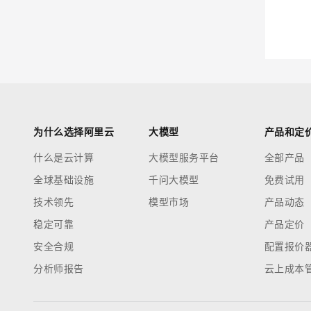
迁移与运维管理
大模型解决方案
专有云
快速部署 Dify，高效搭建 
10 分钟在聊天系统中增加
为什么选择阿里云
大模型
产品和定
什么是云计算
大模型服务平台
全部产品
全球基础设施
千问大模型
免费试用
技术领先
模型市场
产品动态
稳定可靠
产品定价
安全合规
配置报价
分析师报告
云上成本