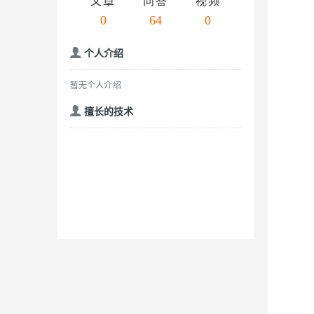
存储
天池大赛
文章
问答
视频
云解析DNS
解决方案免费试用 新老
电子合同
0
64
0
Qwen3.7-Plus
最高领取价值200元试用
安全
网络与CDN
AI 算法大赛
畅捷通
大数据开发治理平台 Data
AI 产品 免费试用
个人介绍
网络
安全
云开发大赛
能看、能想、能动手的多模
Tableau 订阅
1亿+ 大模型 tokens 和 
入门学习赛
可观测
中间件
暂无个人介绍
AI空中课堂在线直播课
Qwen3-VL-Plus
云防火墙
140+云产品 免费试用
上云与迁云
云原生的云上边界网络安全
产品新客免费试用，最长1
擅长的技术
数据库
生态解决方案
企业出海
大模型ACA认证体验
大数据计算
助力企业全员 AI 认知与能
行业生态解决方案
政企业务
媒体服务
大模型服务
开发者生态解决方案
企业服务与云通信
AI 开发和 AI 应用解决
千问AI平台-Token Plan
域名与网站
千问AI平台-模型体验
终端用户计算
在线体验全尺寸、多种模态
Serverless
Happy 系列大模型
开发工具