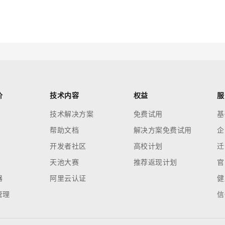
云端极速 AI 
新一代 AI 视频生成模型，深度适配广告营销等场景
AI Native 的算法工程平台，一站式完成建模、训练、推理服务部署
AI 应用
10分钟微调：让0.6B模型媲美235B模
多模态数据信
型
依托云原生高可用架构,实现Dify私有化部署
用1%尺寸在特定领域达到大模型90%以上效果
一个 AI 助手
超强辅助，Bol
价
技术内容
权益
服
即刻拥有 DeepSeek-R1 满血版
在企业官网、通讯软件中为客户提供 AI 客服
技术解决方案
免费试用
基
多种方案随心选，轻松解锁专属 DeepSeek
帮助文档
解决方案免费试用
企
开发者社区
高校计划
迁
天池大赛
推荐返现计划
官
器
阿里云认证
健
管理
信