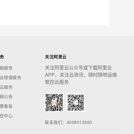
应用创作平台
多模态内容创作工具，已接入 DeepSeek
息提取
与 AI 智能体进行实时音视频通话
从文本、图片、视频中提取结构化的属性信息
构建支持视频理解的 AI 音视频实时通话应用
t.diy 一步搞定创意建站
构建大模型应用的安全防护体系
务
关注阿里云
通过自然语言交互简化开发流程,全栈开发支持
通过阿里云安全产品对 AI 应用进行安全防护
关注阿里云公众号或下载阿里云
础服务
APP，关注云资讯，随时随地运维
业增值服务
管控云服务
云服务
网公告
康看板
任中心
联系我们：4008013260