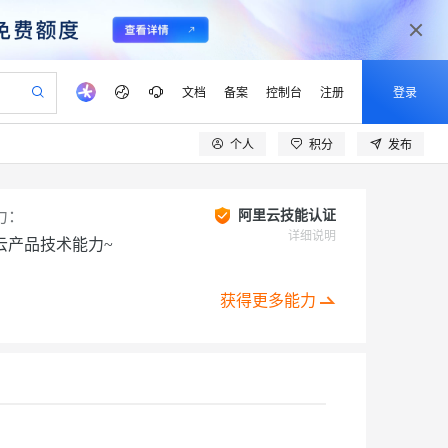
文档
备案
控制台
注册
登录
个人
积分
发布
验
作计划
器
AI 活动
专业服务
服务伙伴合作计划
开发者社区
加入我们
产品动态
服务平台百炼
阿里云 OPC 创新助力计划
一站式生成采购清单，支持单品或批量购买
可编辑精美 PPT 文稿
S产品伙伴计划（繁花）
峰会
CS
造的大模型服务与应用开发平台
Agency Agents：拥有专属领域专家
AI 生产力先锋
Al MaaS 服务伙伴赋能合作
域名
博文
Careers
PolarDB Agentic Database
力：
阿里云技能认证
至高可申请百万元
 轻松生成专业的 PPT
开启高性价比 AI 编程新体验
弹性可伸缩的云计算服务
先锋实践拓展 AI 生产力的边界
发布
多领域专家智能体,一键组建 AI 虚拟交付团队
详细说明
云产品技术能力~
Token 补贴，五大权
计划
海大会
伙伴信用分合作计划
商标
问答
社会招聘
益加速 OPC 成功
帕鲁游戏服务器
SS
HappyHorse 打造一站式影视创作平台
飞天发布时刻
HOT
秒悟 Meoo CLI 支持一键部
划
备案
电子书
校园招聘
联机服务器，轻松开启游戏
视频创作，一键激活电商全链路生产力
稳定、安全、高性价比、高性能的云存储服务
所见，即是所愿
署项目至阿里云账号
可视化编排打通从文字构思到成片全链路闭环
获得更多能力
更多支持
划
公司注册
镜像站
视频生成
语音识别与合成
 智能体与工作流应用
漫剧工坊：一站式动画创作平台
AI 实训营
Flink OSS 支持
合作伙伴培训与认证
划
上云迁移
站生成，高效打造优质广告素材
全接入的云上超级电脑
通过阿里云百炼高效搭建AI应用,助力高效开发
快速生产连贯的高质量长漫剧
从基础到进阶，Agent 创客手把手教你
AssumeRole 角色自定义
lScope
我要反馈
e-1.1-T2V
Qwen3-TTS-Flash
查询合作伙伴
n Alibaba Cloud ISV 合作
代维服务
建企业门户网站
10 分钟搭建微信、支付宝小程序
百炼 Qwen3.7-Flash 系列模
创新加速
ope
登录合作伙伴管理后台
我要建议
站，无忧落地极速上线
以可视化方式快速构建移动和 PC 门户网站
国内短信简单易用，安全可靠，秒级触达，全球覆盖200+国家和地区。
高效部署网站，快速应用到小程序
型发布
畅细腻的高质量视频
离线语音合成大模型，多语言方言自适应，低延迟高稳定