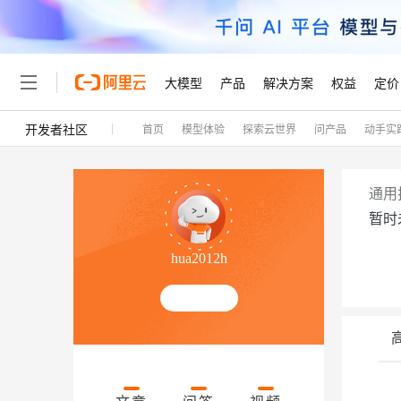
大模型
产品
解决方案
权益
定价
开发者社区
首页
模型体验
探索云世界
问产品
动手实
大模型
产品
解决方案
权益
定价
云市场
伙伴
服务
了解阿里云
精选产品
精选解决方案
普惠上云
产品定价
精选商城
成为销售伙伴
售前咨询
为什么选择阿里云
千问AI平台
了解云产品的定价详情
大模型服务平台百炼
睿译宝，AI翻译排版一
普惠上云 官方力荐
分销伙伴
在线服务
网站建设
什么是云计算
大
通用
大模型服务与应用平台
上传文档即自动完成翻译和
云服务器38元/年起，超
暂时
咨询伙伴
多端小程序
技术领先
云上成本管理
售后服务
轻量应用服务器
GLM-5.2：长任务时代
官方推荐返现计划
大模型
精选产品
精选解决方案
Salesforce 国际版订阅
稳定可靠
hua2012h
管理和优化成本
推荐新用户得奖励，单订单
销售伙伴合作计划
自助服务
友盟天域
安全合规
人工智能与机器学习
AI
文本生成
云数据库 RDS
Hermes Agent，打造
云工开物
无影生态合作计划
在线服务
观测云
分析师报告
自主进化，持久记忆，越用
高校专属算力普惠，学生认
计算
互联网应用开发
Qwen3.8-Max
HOT
Salesforce On Alibaba C
工单服务
Tuya 物联网平台阿里云
研究报告与白皮书
人工智能平台 PAI
快速拥有专属 OpenClaw
大模
Consulting Partner 合
容器
大数据
免费试用
短信专区
一站式AI开发、训练和推
蓝凌 OA
智能体时代全能旗舰模型
AI 大模型销售与服务生
现代化应用