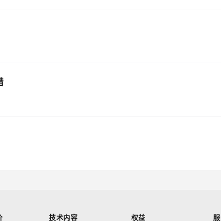
错
价
技术内容
权益
服