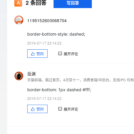
存储
天池大赛
2
条回答
写回答
Qwen3.7-Plus
云解析DNS
解决方案免费试用 新老
电子合同
最高领取价值200元试用
能看、能想、能动手的多模
安全
网络与CDN
AI 算法大赛
畅捷通
1195152600068704
大数据开发治理平台 Data
AI 产品 免费试用
网络
安全
云开发大赛
Qwen3-VL-Plus
Tableau 订阅
1亿+ 大模型 tokens 和 
border-bottom-style: dashed;
可观测
入门学习赛
中间件
AI空中课堂在线直播课
云防火墙
140+云产品 免费试用
2019-07-17 22:14:22
上云与迁云
云原生的云上边界网络安全
产品新客免费试用，最长1
数据库
赞同
展开评论
生态解决方案
大模型服务
企业出海
大模型ACA认证体验
大数据计算
助力企业全员 AI 认知与能
行业生态解决方案
千问AI平台-Token Plan
政企业务
媒体服务
岳渊
开发者生态解决方案
天猫前端。搞过首页，4次双十一，消费者端/中后台，无线/PC 均
企业服务与云通信
千问AI平台-模型体验
AI 开发和 AI 应用解决
border-bottom: 1px dashed #fff;
在线体验全尺寸、多种模态
域名与网站
2019-07-17 22:14:22
Happy 系列大模型
赞同
展开评论
终端用户计算
Serverless
开发工具