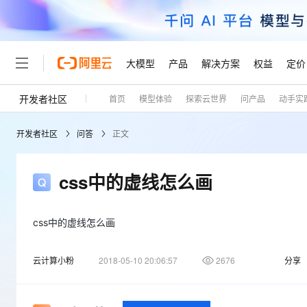
大模型
产品
解决方案
权益
定价
开发者社区
首页
模型体验
探索云世界
问产品
动手实
大模型
产品
解决方案
权益
定价
云市场
伙伴
服务
了解阿里云
精选产品
精选解决方案
普惠上云
产品定价
精选商城
成为销售伙伴
售前咨询
为什么选择阿里云
千问AI平台
开发者社区
问答
正文
了解云产品的定价详情
大模型服务平台百炼
千问办公，解锁你的工作
普惠上云 官方力荐
分销伙伴
在线服务
网站建设
什么是云计算
大
大模型服务与应用平台
企业级Agent产品，直接
云服务器38元/年起，超
咨询伙伴
多端小程序
技术领先
css中的虚线怎么画
云上成本管理
售后服务
轻量应用服务器
Agency Agents：拥
官方推荐返现计划
大模型
精选产品
精选解决方案
Salesforce 国际版订阅
稳定可靠
管理和优化成本
推荐新用户得奖励，单订单
销售伙伴合作计划
自助服务
友盟天域
安全合规
人工智能与机器学习
AI
css中的虚线怎么画
文本生成
云数据库 RDS
HappyHorse 打造一
云工开物
无影生态合作计划
在线服务
观测云
分析师报告
高校专属算力普惠，学生认
计算
互联网应用开发
Qwen3.8-Max
云计算小粉
2018-05-10 20:06:57
2676
分享
HOT
Salesforce On Alibaba C
工单服务
Tuya 物联网平台阿里云
研究报告与白皮书
人工智能平台 PAI
快速拥有专属 OpenClaw
大模
Consulting Partner 合
大数据
容器
智能体时代全能旗舰模型
免费试用
短信专区
一站式AI开发、训练和推
蓝凌 OA
AI 大模型销售与服务生
现代化应用