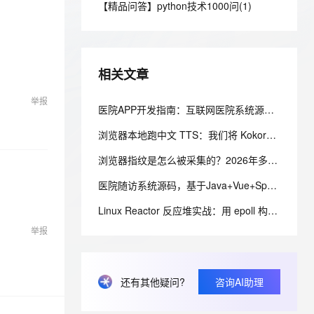
安全
【精品问答】python技术1000问(1)
我要投诉
e-1.1-I2V
Cosyvoice-V3-Flash
PolarDB
上云场景组合购
Milvus 弹性伸缩功能新增节
伴
漫剧创作，剧本、分镜、视频高效生成
100%兼容MySQL、PostgreSQL，兼容Oracle，支持集中和分布式
覆盖90%+业务场景，专享组合折扣价
点支持范围
畅自然，细节丰富
高表现力语音合成大模型，语音克隆听感自然
VPN
ernetes 版 ACK
云聚AI 严选权益
AI 原生数据库服务发布
SSL 证书
2V
Fun-ASR
，一键激活高效办公新体验
理容器应用的 K8s 服务
精选AI产品，从模型到应用全链提效
Agent 数据网关
相关文章
文戏情感细腻自然，动作戏激烈拳拳到肉，实现更强表演能力
支持中英文自由切换，具备更强的噪声鲁棒性
堡垒机
AI 用量加速计划
云原生数据库 PolarDB
举报
防火墙
医院APP开发指南：互联网医院系统源码架构、功能模块与部署流程解析
、识别商机，让客服更高效、服务更出色。
新老同享，达量后返
Agentic Database 发布
主机安全
应用
浏览器本地跑中文 TTS：我们将 Kokoro 1.1 转为 FP16，替换了 Piper 中文配音
浏览器指纹是怎么被采集的？2026年多账号环境隔离技术全解析
千问办公
NEW
AI 应用及服务市场
的智能体编程平台
一站式AI生产力平台
医院随访系统源码，基于Java+Vue+SpringBoot技术架构的智能化管理平台
AI 应用
伶鹊
Linux Reactor 反应堆实战：用 epoll 构建可扩展的 TCP 事件循环
企业级人与Agent协作平台，接入和调度多个数字员工
智能客服平台，对话机器人、对话分析、智能外呼
大模型
举报
大模型服务平台百炼 - 全妙
自然语言处理
应用创作平台
多模态内容创作工具，已接入 DeepSeek
数据标注
还有其他疑问?
咨询AI助理
机器学习