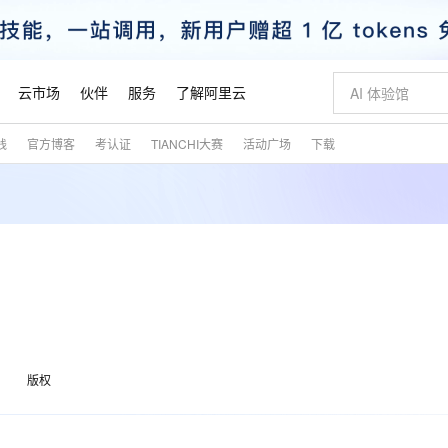
云市场
伙伴
服务
了解阿里云
践
官方博客
考认证
TIANCHI大赛
活动广场
下载
AI 特惠
数据与 API
成为产品伙伴
企业增值服务
最佳实践
价格计算器
AI 场景体
基础软件
产品伙伴合
阿里云认证
市场活动
配置报价
大模型
自助选配和估算价格
新方式
睿译宝，AI翻译排版一步到位
智启 AI 普惠权益
产品生态集成认证中心
企业支持计划
云上春晚
域名与网站
千问官方 MaaS 平台，为开发者和 Agent 而生，新用户赠送 1 亿 + tokens 额度
Qwen Aud
AI Coding
阿里云Maa
2026 阿里云
云服务器 E
为企业打
数据集
Windows
大模型认证
模型
NEW
NEW
交付可用成果
值低价云产品抢先购
上传文档即自动完成翻译和格式还原
至高享 1亿+免费 tokens，加速 Al 应用落地
提供智能易用的域名与建站服务
智能编程，一键
安全可靠、
产品生态伙伴
专家技术服务
云上奥运之旅
弹性计算合作
阿里云中企出
手机三要素
宝塔 Linux
全部认证
价格优势
有专属领域专家
GLM-5.2：长任务时代开源旗舰模型
阿里云 OPC 创新助力计划
千问大模型
即刻拥有 DeepS
AI 电商营销
对象存储 O
大模型
产品生态伙伴工作台
企业增值服务台
云栖战略参考
云存储合作计
云栖大会
身份实名认证
CentOS
训练营
推动算力普惠，释放技术红利
最高返9万
多领域专家智能体,一键组建 AI 虚拟交付团队
快速构建应用程序和网站，即刻迈出上云第一步
至高百万元 Token 补贴，加速一人公司成长
多元化、高性能、安全可靠的大模型服务
真正可用的 1M 上下文,一次完成代码全链路开发
轻松解锁专属 Dee
从图文生成到
云上的中国
数据库合作计
活动全景
短信
Docker
图片和
站式影视创作平台
Hermes Agent，打造自进化智能体
Token Plan 模型订阅计划
数字证书管理服务（原SSL证书）
5 分钟轻松部署
AI 广告创作
无影云电脑
企业成长
NEW
信息公告
看见新力量
云网络合作计
OCR 文字识别
JAVA
证享300元代金券
可视化编排打通从文字构思到成片全链路闭环
全托管，含MySQL、PostgreSQL、SQL Server、MariaDB多引擎
自主进化，持久记忆，越用越聪明
Qwen3.8-Max 首发尝鲜，限时加量 10 倍，夜间低至2折
实现全站HTTPS，呈现可信的WEB访问
图文、视频一
随时随地安
魔搭 Mode
Kimi-K3
HappyHors
版权
NEW
loud
服务实践
官网公告
金融模力时刻
Salesforce O
版
发票查验
全能环境
Claude Code + GStack 打造工程团队
千问办公，限时限量积分加倍
Qoder
低代码高效构
AI 建站
短信服务
型
NEW
作计划
Kimi 最新旗舰模型，长程编程与推理利器
让文字生成流
计划
创新中心
魔搭 ModelSc
健康状态
理服务
让AI从“聊天伙伴”进化为能干活的“数字员工”
安装技能 GStack，拥有专属 AI 工程团队
你的AI工作搭子，覆盖日常办公高频场景
面向真实软件的智能体编程平台
0 代码专业建
客户案例
天气预报查询
操作系统
态合作计划