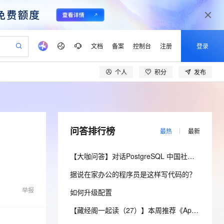
文档
备案
控制台
注册
登录
个人
积分
发布
验
作计划
器
AI 活动
专业服务
服务伙伴合作计划
开发者社区
加入我们
产品动态
服务平台百炼
阿里云 OPC 创新助力计划
一站式生成采购清单，支持单品或批量购买
io：打造专属 AI 语音助手
S产品伙伴计划（繁花）
峰会
CS
造的大模型服务与应用开发平台
一句话生成原生可编辑精美 PPT 文稿
AI 生产力先锋
Al MaaS 服务伙伴赋能合作
域名
博文
Careers
至高可申请百万元
Qwen3.8-Max 模型上线
开启高性价比 AI 编程新体验
弹性可伸缩的云计算服务
Qwen-Audio-3.0-Realtime 端到端实时语音角色扮演
输入一句话想法, 轻松生成专业的 PPT
先锋实践拓展 AI 生产力的边界
Token 补贴，五大权
计划
海大会
伙伴信用分合作计划
商标
问答
社会招聘
问答排行榜
最热
最新
益加速 OPC 成功
eek-V4-Pro
SS
一键部署幻兽帕鲁游戏服务器
飞天发布时刻
HOT
Open Search 向量检索版支
划
备案
电子书
校园招聘
pSeek-V4-Pro
视频创作，一键激活电商全链路生产力
稳定、安全、高性价比、高性能的云存储服务
一键购买专属联机服务器，轻松开启游戏
所见，即是所愿
持视频检索 Pipeline 功能
更多支持
【大咖问答】对话PostgreSQL 中国社区发起人之一，阿里云数据库高级专家 德哥
划
公司注册
镜像站
视频生成
语音识别与合成
专属 QwenPaw
漫剧工坊：一站式动画创作平台
AI 实训营
HOT
应用身份服务 (IDaaS)
据说在家办公的程序员是这样写代码的？
合作伙伴培训与认证
划
上云迁移
站生成，高效打造优质广告素材
全接入的云上超级电脑
从聊天伙伴进化为能主动干活的本地数字员工
快速生产连贯的高质量长漫剧
从基础到进阶，Agent 创客手把手教你
OpenClaw 管理能力上线
lScope
我要反馈
e-1.1-T2V
Qwen3-TTS-Flash
举报
如何升级配置
查询合作伙伴
n Alibaba Cloud ISV 合作
代维服务
建企业门户网站
10 分钟搭建微信、支付宝小程序
MaxCompute MaxFrame 提
畅细腻的高质量视频
离线语音合成大模型，多语言方言自适应，低延迟高稳定
创新加速
ope
登录合作伙伴管理后台
【藏经阁一起读（27）】本周推荐《Apache Flink案例集（2022版）》，你有哪些心得？
我要建议
站，无忧落地极速上线
以可视化方式快速构建移动和 PC 门户网站
国内短信简单易用，安全可靠，秒级触达，全球覆盖200+国家和地区。
高效部署网站，快速应用到小程序
供自动弹性内存功能