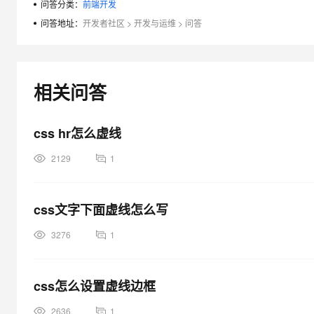
问答分类：
前端开发
大模型解决方案
问答地址：
开发者社区
>
开发与运维
>
问答
迁移与运维管理
快速部署 Dify，高效搭建 
专有云
10 分钟在聊天系统中增加
相关问答
css hr怎么虚线
2129
1
css文字下面虚线怎么写
3276
1
css怎么设置虚线边框
2636
1