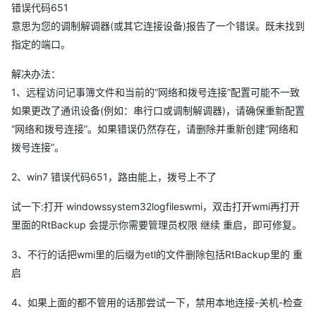
错误代码651
意思为您的调制解调器(或其它连接设备)报告了一个错误。既未找到
指定的端口。
解决办法：
1、远程访问记事簿文件和当前的“网络和拨号连接”配置可能不一致
如果更改了通讯设备(例如：串行口或调制解调器)，请确保重新配置
“网络和拨号连接”。如果错误仍然存在，请删除并重新创建“网络和
拨号连接”。
2、win7 错误代码651，路由能上，拨号上不了
试一下:打开 windowssystem32logfileswmi，双击打开wmi再打开
里面的RtBackup 会提示你需要管理员权限 继续 重启，即可修复。
3、不行的话把wmi里的后缀为etl的文件删除包括RtBackup里的 重
启
4、如果上面的都不管用的话那尝试一下，禁用本地连接-关机-检查