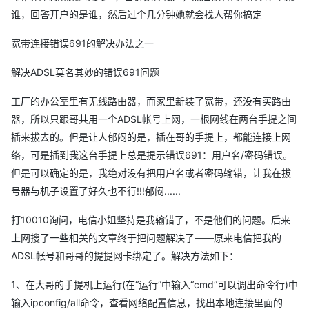
谁，回答开户的是谁，然后过个几分钟她就会找人帮你搞定
宽带连接错误691的解决办法之一
解决ADSL莫名其妙的错误691问题
工厂的办公室里有无线路由器，而家里新装了宽带，还没有买路由
器，所以只跟哥共用一个ADSL帐号上网，一根网线在两台手提之间
插来拔去的。但是让人郁闷的是，插在哥的手提上，都能连接上网
络，可是插到我这台手提上总是提示错误691：用户名/密码错误。
但是可以确定的是，我绝对没有把用户名或者密码输错，让我在拔
号器与机子设置了好久也不行!!!郁闷......
打10010询问，电信小姐坚持是我输错了，不是他们的问题。后来
上网搜了一些相关的文章终于把问题解决了——原来电信把我的
ADSL帐号和哥哥的提提网卡绑定了。解决方法如下：
1、在大哥的手提机上运行(在“运行”中输入“cmd”可以调出命令行)中
输入ipconfig/all命令，查看网络配置信息，找出本地连接里面的