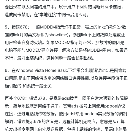
要出现在以太网猫的用户中，属于用户下网时错误断开网卡连接，
造成网卡禁用，在“本地连接”中网卡启用即可。
5、错误678：一般MODEM指示灯不正常，猫上的link灯闪烁(少数
猫的link灯的英文标识为showtime)，参照link不上的故障处理或让
用户检查自身防火墙。如果MODEM指示灯正常，那故障的原因是
电脑不能与MODEM建立连接，解决方法是将MODEM重启，如果还
不行，最好重装系统，这种问题一般会长期出现。
6、在Windows Vista Home Basic下经常会出现错误815.是网络端
口问题.是由于网络供应商的网络断口连接性能.以及连接字段值不正
确引起的.和系统一般无关
再补个678：错误678，是宽带adsl拨号上网用户常常遇到的故障提
示，简单地说就是网络不通了。宽带adsl拨号上网使用pppoe协议
连接，通过电话线传输数据，使用adsl专用modem实现数据的调制
解调，错误提示678的含义是，远程计算机无响应，意思是从计算
机发出指令到网卡向外发送数据，包括电话线的传输，局端(电信局