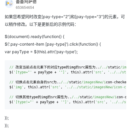
蕾蕾阿萨德
653654654
如果您希望同时改变[pay-type="2"]和[pay-type="3"]的元素，可
以稍作修改。以下是更新后的示例代码：
$(document).ready(function() {
$('.pay-content-item [pay-type]').click(function() {
var payType = $(this).attr('pay-type');
//
 改变当前点击元素下的对应type的img的src属性为..
/../
static
/imag
$(
'[type="'
 + payType + 
'"]'
, this).attr(
'src'
, 
'../../stat
//
 切换点击元素自身的src为..
/../
static
/imagesNew/i
con-checked.p
$(
'img'
, this).attr(
'src'
, 
'../../static/imagesNew/icon-che
//
 切换其他type的img的src属性为..
/../
static
/imagesNew/i
con-dis
$(
'[type!="'
 + payType + 
'"]'
, this).attr(
'src'
, 
'../../sta
});
});