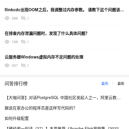
flinkcdc出现OOM之后，我调整过内存参数。 请教下这个问题该从哪方面排查 ？
286
1
在排查内存泄漏问题时，发现了什么具体问题？
198
1
云服务器Windows虚拟内存不足问题的处理
307
1
问答排行榜
最热
最新
【大咖问答】对话PostgreSQL 中国社区发起人之一，阿里云数据库高级专家 德哥
据说在家办公的程序员是这样写代码的？
如何升级配置
【藏经阁一起读（27）】本周推荐《Apache Flink案例集（2022版）》，你有哪些心得？