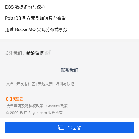
ECS 数据备份与保护
PolarDB 列存索引加速复杂查询
通过 RocketMQ 实现分布式事务
关注我们：
新浪微博
联系我们
文档
|
开发者社区
|
天池大赛
|
培训与认证
法律声明及隐私权政策
|
Cookies政策
© 2009-现在 Aliyun.com 版权所有
增值电信业务经营许可证：
浙B2-20080101
域名注册服务机构许可：
浙D3-20210002
写回答
浙公网安备 33010602009975号
浙B2-20080101-4