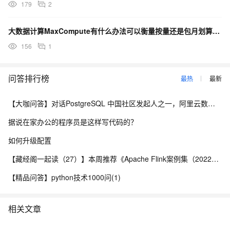
179
2
大数据计算MaxCompute有什么办法可以衡量按量还是包月划算吗?按量是按照扫描量和sql复杂度
156
1
问答排行榜
最热
最新
【大咖问答】对话PostgreSQL 中国社区发起人之一，阿里云数据库高级专家 德哥
据说在家办公的程序员是这样写代码的？
如何升级配置
【藏经阁一起读（27）】本周推荐《Apache Flink案例集（2022版）》，你有哪些心得？
【精品问答】python技术1000问(1)
相关文章