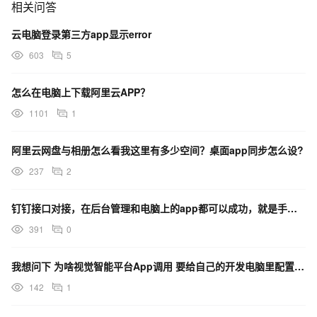
相关问答
云电脑登录第三方app显示error
603
5
怎么在电脑上下载阿里云APP？
1101
1
阿里云网盘与相册怎么看我这里有多少空间？桌面app同步怎么设?
237
2
钉钉接口对接，在后台管理和电脑上的app都可以成功，就是手机上的app不行，什么原因呀？
391
0
我想问下 为啥视觉智能平台App调用 要给自己的开发电脑里配置这两个东西 APP打包成Apk文？
142
1