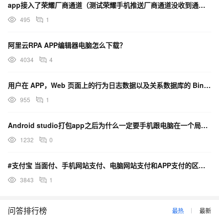
app接入了荣耀厂商通道（测试荣耀手机推送厂商通道没收到通知)，后端Java需要同步更新sdk吗？
495
1
阿里云RPA APP编辑器电脑怎么下载？
4034
4
用户在 APP，Web 页面上的行为日志数据以及关系数据库的 Binlog 数据会被同步到 BIGO
955
1
Android studio打包app之后为什么一定要手机跟电脑在一个局域网里面才能用，
1232
0
#支付宝 当面付、手机网站支付、电脑网站支付和APP支付的区别？
3843
1
问答排行榜
最热
最新