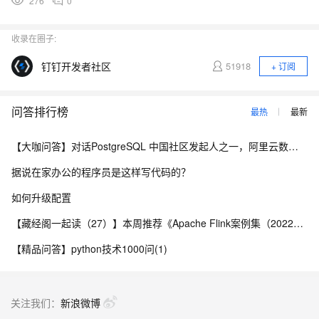
276
0
收录在圈子:
钉钉开发者社区
51918
+ 订阅
问答排行榜
最热
最新
【大咖问答】对话PostgreSQL 中国社区发起人之一，阿里云数据库高级专家 德哥
据说在家办公的程序员是这样写代码的？
如何升级配置
【藏经阁一起读（27）】本周推荐《Apache Flink案例集（2022版）》，你有哪些心得？
【精品问答】python技术1000问(1)
关注我们：
新浪微博