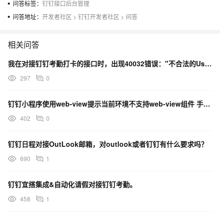
问答标签：
钉钉接口后台管理
问答地址：
开发者社区
>
钉钉开发者社区
>
问答
相关问答
我在对接钉钉考勤打卡的接口时，出现40032错误："不合法的UserID列表长度"
297
0
钉钉小程序使用web-view提示当前环境不支持web-view组件 手机型号华为mate60pro
402
0
钉钉日程对接OutLook邮箱，对outlook或者钉钉有什么要求吗？
690
1
钉钉宜搭集成&自动化请假对接钉钉考勤。
458
1