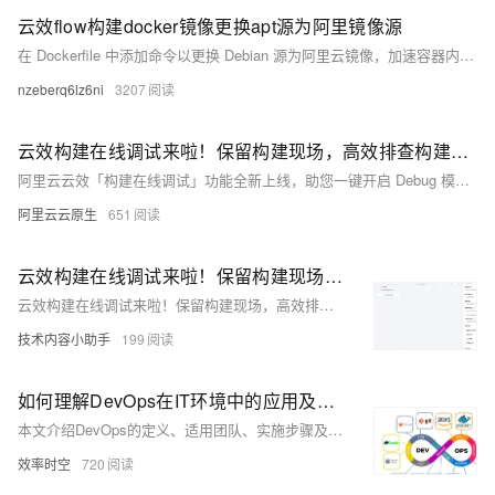
云效flow构建docker镜像更换apt源为阿里镜像源
在 Dockerfile 中添加命令以更换 Debian 源为阿里云镜像，加速容器内软件包下载。核心命令通过 `sed` 实现源地址替换，并更新 apt 软件源。其中 `cat` 命令用于验证替换是否成功，实际使用中可删除该行。
nzeberq6lz6ni
3207
云效构建在线调试来啦！保留构建现场，高效排查构建问题
阿里云云效「构建在线调试」功能全新上线，助您一键开启 Debug 模式，在线高效调试，轻松解决构建难题！
阿里云云原生
651
云效构建在线调试来啦！保留构建现场，高效排查构建问题
云效构建在线调试来啦！保留构建现场，高效排查构建问题
技术内容小助手
199
如何理解DevOps在IT环境中的应用及价值
本文介绍DevOps的定义、适用团队、实施步骤及常用工具链，帮助初创公司实现自动化流程、持续集成与交付，增强灵活性和产品质量，快速响应市场需求。
效率时空
720