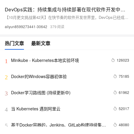
DevOps实践：持续集成与持续部署在现代软件开发中的作用
【10月更文挑战第42天】在快节奏的软件开发世界里，DevOps已经成为一种提升效率、确保质量和加速交付的重要方法。本文将深入探讨DevOps的核心组成部分—持续集成(CI)和持续部署(CD)—并展示它们如何通过自动化流程优化开发周期。我们将从基础概念讲起，逐步过渡到实际操作，最终通过一个简单代码示例来演示这一过程。文章旨在为读者提供清晰的指导，帮助他们理解和实现CI/CD流程，从而在软件开发领域取得竞争优势。
aliyun8599273441-30642
379
热门文章
最新文章
Minikube - Kubernetes本地实验环境
126023
1
Docker的Windows容器初体验
75185
2
Docker学习路线图 (持续更新中)
61962
3
当 Kubernetes 遇到阿里云
52017
4
基于Docker容器的，Jenkins、GitLab构建持续集成
48080
5
CI