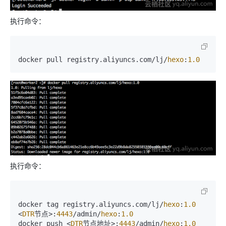
执行命令：
docker pull registry.
aliyuncs
.
com
/lj/
hexo
:
1.0
执行命令：
docker tag registry.
aliyuncs
.
com
/lj/
hexo
:
1.0
<
DTR
节点>:
4443
/admin/
hexo
:
1.0
docker push <
DTR
节点地址>:
4443
/admin/
hexo
:
1.0