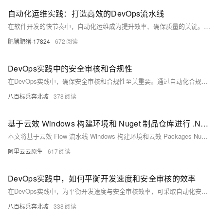
自动化运维实践：打造高效的DevOps流水线
在软件开发的快节奏中，自动化运维成为提升效率、确保质量的关键。本文将引导你理解自动化运维的价值，通过实际案例分享如何构建一个高效、可靠的DevOps流水线。我们将从持续集成（CI）开始，逐步深入到持续部署（CD），并展示代码示例来具体说明。准备好让你的运维工作飞跃式进步了吗？让我们开始吧！
肥猪肥猪-17824
672
DevOps实践中的安全审核和合规性
在DevOps实践中，确保安全审核和合规性至关重要。通过自动化合规审查、持续安全集成、基础设施即代码管理、敏捷合规框架、跨部门合作、教育与培训、实施DevSecOps模型、使用安全编码技术、整合正确工具及采用安全即代码等措施，组织能有效管理并降低合规与安全风险，促进高效可靠的DevOps文化发展。
八百标兵奔北坡
378
基于云效 Windows 构建环境和 Nuget 制品仓库进行 .Net 应用开发
本文将基于云效 Flow 流水线 Windows 构建环境和云效 Packages Nuget 制品仓库手把手教你如何开发并部署一个 .NET 应用，从环境搭建到实战应用发布的详细教程，帮助你掌握 .NET 开发的核心技能。
阿里云云原生
617
DevOps实践中，如何平衡开发速度和安全审核的效率
在DevOps实践中，为平衡开发速度与安全审核效率，可采取自动化安全测试、安全编码实践、持续监控与日志分析、集成安全工具、合规性代码审查、基础设施即代码、权限和访问控制、安全培训、漏洞及补丁管理和持续反馈改进等措施，确保高效安全的开发流程。
八百标兵奔北坡
338