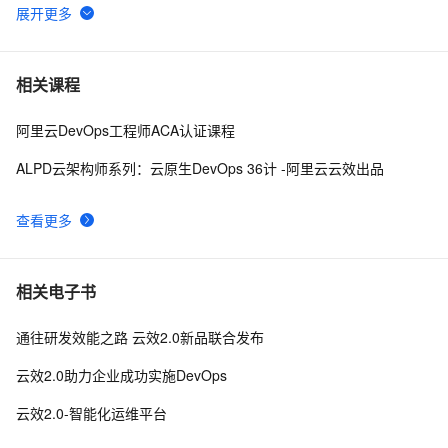
谈谈 Docker Volume 之权限管理（一）
43501
6
使用阿里云容器服务Jenkins 2.0实现持续集成之
37077
7
相关课程
Pipeline篇(updated on 2016.12.23)
阿里云DevOps工程师ACA认证课程
理解Docker容器的进程管理
31993
8
ALPD云架构师系列：云原生DevOps 36计 -阿里云云效出品
在阿里云容器服务上开发基于Docker的Spring Cloud
31630
9
微服务应用
查看更多
使用Delve进行Golang代码的调试
29787
10
相关电子书
通往研发效能之路 云效2.0新品联合发布
云效2.0助力企业成功实施DevOps
云效2.0-智能化运维平台