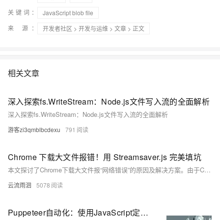
关键词：
JavaScript blob file
来 源：
开发者社区
>
开发与运维
>
文章
> 正文
相关文章
深入探索fs.WriteStream：Node.js文件写入流的全面解析
深入探索fs.WriteStream：Node.js文件写入流的全面解析
游客zi3qmblbcdexu
791
Chrome 下载大文件报错！用 Streamsaver.js 完美填坑
本文探讨了Chrome下载大文件报“网络错误”的原因及解决方案。由于Chrome对Blob数据有大小限制，导致大文件下载失败。通过将responseType改为ArrayBuffer可临时解决1-2G文件问题，但超3G仍会崩溃。最佳方案是使用Streamsaver.js实现流式下载，边接收边保存，避免内存溢出，完美支持超大文件下载。
云流雨洄
5078
Puppeteer自动化：使用JavaScript定制PDF下载