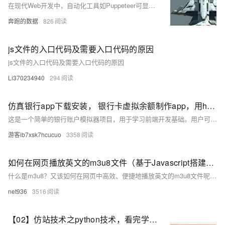
在现代Web开发中，自动化工具如Puppeteer可显著提升效率并减少重复工作。Puppeteer是一款强大的Node.js库，能够控制无头Chrome或Chromium浏览器，适用于网页快照生成、数据抓取及自动化测试等任务。本文通过示例展示了如何使用Puppeteer自动化生成定制化的PDF文件，并介绍了如何通过配置代理IP、设置user-agent和cookie等技术增强自动化过程的灵活性与稳定性。具体步骤包括安装Puppeteer、配置代理IP、设置user-agent和cookie等，最终生成符合需求的PDF文件。此技术可应用于报表生成、发票打印等多种场景。
奔跑的数据
826
js文件的入口代码及需要入口代码的原因
js文件的入口代码及需要入口代码的原因
Li370234940
294
仿真银行app下载安装， 银行卡虚拟余额制作app，用html+css+js实现逼真娱乐工具
这是一个简单的银行账户模拟器项目，用于学习前端开发基础。用户可进行存款、取款操作，所有数据存储于浏览器内存中
游客ib7xsk7hcucuo
3358
如何在网页播放英文的m3u8文件（基于Javascript搭建的在线网页工具）
什么是m3u8？又该如何在网页中高效、便捷地播放英文的m3u8文件呢？今天这篇文章就带你一起了解，并推荐一种基于Javascript搭建的在线网页工具，让你轻松解决播放问题。
net936
3516
【02】仿站技术之python技术，看完学会再也不用去购买收费工具了-本次找了小影-感觉页面很好看-本次是爬取vue需要用到Puppeteer库用node.js扒一个app下载落地页-包括安卓android下载（简单）-ios苹果plist下载（稍微麻烦一丢丢）-优雅草卓伊凡