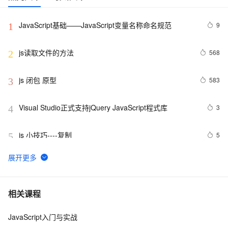
JavaScript基础——JavaScript变量名称命名规范
9
1
js读取文件的方法
568
2
js 闭包 原型
583
3
Visual Studio正式支持jQuery JavaScript程式库
3
4
js 小技巧----复制
5
5
创建JavaScript对象
547
6
Javascript面向对象编程（二）：构造函数的继承 by 阮
8
7
相关课程
一峰
JavaScript入门与实战
js 的 slice方法
5
8