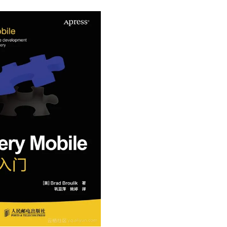
Deepseek-v4-pro
HappyHors
同享
万小智 AI 建站低至 15元/月
Qoder CN
AI 短剧/漫剧
云原生数据库 
快递物流查询
WordPress
成为服务伙
高校合作
点，立即开启云上创新
覆盖公网/内网、递归/权威、移动APP等全场景解析服务
送.CN域名，送备案服务码
基于千问大模型等，支持代码智能生成、研发智能问答
AI助力短剧
态智能体模型
旗舰 MoE 大模型，百万上下文与顶尖推理能力
图生视频，流
Ubuntu
服务生态伙伴
云工开物
企业应用
Works
Night Plan 支持 Qwen 3.8-Max
云原生大数据计算服务 MaxCompute
AI 办公
容器服务 Kub
NEW
GLM-5.2
Wan2.7-T
Red Hat
30+ 款产品免费体验
Data Agent 驱动的一站式 Data+AI 开发治理平台
夜间 5 折，Qwen/Meoo/TokenPlan 客户专享
面向分析的企业级SaaS模式云数据仓库
AI智能应用
提供一站式管
科研合作
视觉 Coding、空间感知、多模态思考等全面升级
1M上下文，专为长程任务能力而生
ERP
堂（旗舰版）
SUSE
智能客服
CRM
防护产品
2个月
自动承接线索
建站小程序
OA 办公系统
AI 应用构建
大模型原生
力提升
财税管理
模板建站
Qoder
大模型服务平台百炼-应用模版
HOT
NEW
面向真实软件
个人版上线、团队版降价；千问3.8-Max首发发尝鲜
丰富多元化的应用模版和解决方案
400电话
定制建站
万有无界
大模型服务平台百炼-智能体
方案
广告营销
模板小程序
的模型效果
灵活可视化地构建企业级 Agent
定制小程序
秒悟
人工智能平台 PAI
APP 开发
云端极速 AI 
新一代 AI 视频生成模型，深度适配广告营销等场景
AI Native 的算法工程平台，一站式完成建模、训练、推理服务部署
建站系统