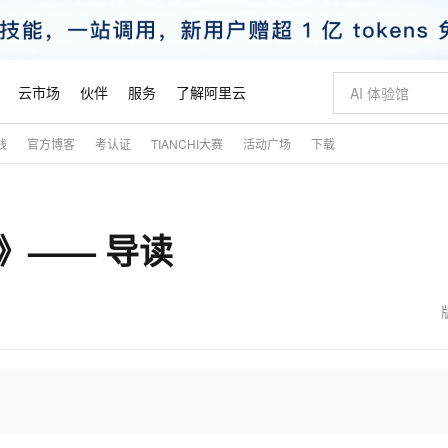
云市场
伙伴
服务
了解阿里云
践
官方博客
考认证
TIANCHI大赛
活动广场
下载
AI 特惠
数据与 API
成为产品伙伴
企业增值服务
最佳实践
价格计算器
AI 场景体
基础软件
产品伙伴合
阿里云认证
市场活动
配置报价
大模型
自助选配和估算价格
新方式
睿译宝，AI翻译排版一步到位
智启 AI 普惠权益
产品生态集成认证中心
企业支持计划
云上春晚
域名与网站
千问官方 MaaS 平台，为开发者和 Agent 而生，新用户赠送 1 亿 + tokens 额度
Qwen Aud
AI Coding
阿里云Maa
2026 阿里云
云服务器 E
为企业打
数据集
Windows
大模型认证
模型
NEW
NEW
入门》—— 导读
交付可用成果
值低价云产品抢先购
上传文档即自动完成翻译和格式还原
至高享 1亿+免费 tokens，加速 Al 应用落地
提供智能易用的域名与建站服务
智能编程，一键
安全可靠、
产品生态伙伴
专家技术服务
云上奥运之旅
弹性计算合作
阿里云中企出
手机三要素
宝塔 Linux
全部认证
价格优势
有专属领域专家
GLM-5.2：长任务时代开源旗舰模型
阿里云 OPC 创新助力计划
千问大模型
即刻拥有 DeepS
AI 电商营销
对象存储 O
大模型
产品生态伙伴工作台
企业增值服务台
云栖战略参考
云存储合作计
云栖大会
身份实名认证
CentOS
训练营
推动算力普惠，释放技术红利
最高返9万
多领域专家智能体,一键组建 AI 虚拟交付团队
快速构建应用程序和网站，即刻迈出上云第一步
至高百万元 Token 补贴，加速一人公司成长
多元化、高性能、安全可靠的大模型服务
真正可用的 1M 上下文,一次完成代码全链路开发
轻松解锁专属 Dee
从图文生成到
云上的中国
数据库合作计
活动全景
短信
Docker
图片和
站式影视创作平台
Hermes Agent，打造自进化智能体
Token Plan 模型订阅计划
数字证书管理服务（原SSL证书）
5 分钟轻松部署
AI 广告创作
无影云电脑
企业成长
NEW
信息公告
看见新力量
云网络合作计
OCR 文字识别
JAVA
证享300元代金券
可视化编排打通从文字构思到成片全链路闭环
全托管，含MySQL、PostgreSQL、SQL Server、MariaDB多引擎
自主进化，持久记忆，越用越聪明
Qwen3.8-Max 首发尝鲜，限时加量 10 倍，夜间低至2折
实现全站HTTPS，呈现可信的WEB访问
图文、视频一
随时随地安
魔搭 Mode
Kimi-K3
HappyHors
NEW
loud
服务实践
官网公告
金融模力时刻
Salesforce O
版
发票查验
全能环境
Claude Code + GStack 打造工程团队
千问办公，限时限量积分加倍
Qoder
低代码高效构
AI 建站
短信服务
型
NEW
作计划
Kimi 最新旗舰模型，长程编程与推理利器
让文字生成流
计划
创新中心
魔搭 ModelSc
健康状态
理服务
让AI从“聊天伙伴”进化为能干活的“数字员工”
安装技能 GStack，拥有专属 AI 工程团队
你的AI工作搭子，覆盖日常办公高频场景
面向真实软件的智能体编程平台
0 代码专业建
客户案例
天气预报查询
操作系统
态合作计划