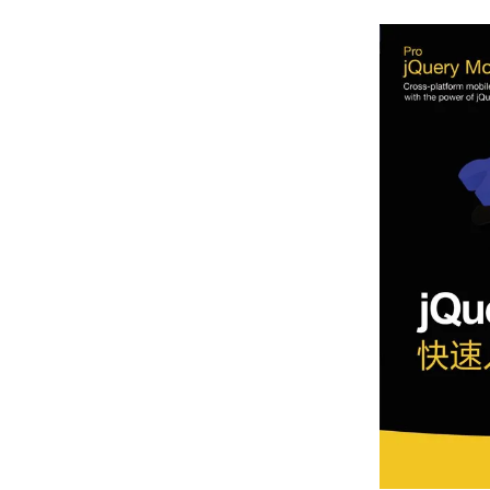
存储
天池大赛
Qwen3.7-Plus
云解析DNS
解决方案免费试用 新老
电子合同
最高领取价值200元试用
能看、能想、能动手的多模
安全
网络与CDN
AI 算法大赛
畅捷通
大数据开发治理平台 Data
AI 产品 免费试用
网络
安全
云开发大赛
Qwen3-VL-Plus
Tableau 订阅
1亿+ 大模型 tokens 和 
可观测
入门学习赛
中间件
AI空中课堂在线直播课
云防火墙
140+云产品 免费试用
上云与迁云
云原生的云上边界网络安全
产品新客免费试用，最长1
数据库
生态解决方案
大模型服务
企业出海
大模型ACA认证体验
大数据计算
助力企业全员 AI 认知与能
行业生态解决方案
千问AI平台-Token Plan
政企业务
媒体服务
开发者生态解决方案
企业服务与云通信
千问AI平台-模型体验
AI 开发和 AI 应用解决
在线体验全尺寸、多种模态
域名与网站
Happy 系列大模型
终端用户计算
Serverless
开发工具