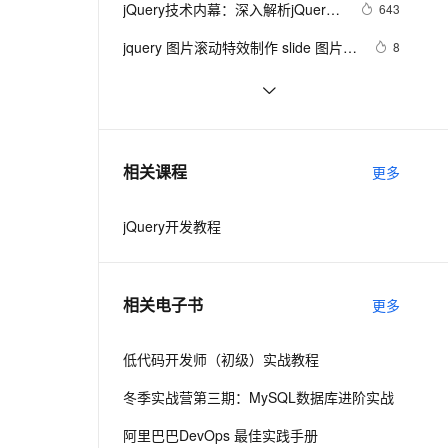
安全
jQuery技术内幕：深入解析jQuery
我要投诉
e-1.1-I2V
Cosyvoice-V3-Flash
643
PolarDB
上云场景组合购
Milvus 弹性伸缩功能新增节
伴
架构设计与实现原理.  3.2　选择器
漫剧创作，剧本、分镜、视频高效生成
100%兼容MySQL、PostgreSQL，兼容Oracle，支持集中和分布式
覆盖90%+业务场景，专享组合折扣价
点支持范围
畅自然，细节丰富
高表现力语音合成大模型，语音克隆听感自然
VPN
jquery 图片滚动特效制作 slide 图片类
8
表达式
似窗帘式滚动
ernetes 版 ACK
云聚AI 严选权益
AI 原生数据库服务发布
SSL 证书
jQuery使用手册之动态效果(6)
537
2V
Fun-ASR
，一键激活高效办公新体验
理容器应用的 K8s 服务
精选AI产品，从模型到应用全链提效
Agent 数据网关
文戏情感细腻自然，动作戏激烈拳拳到肉，实现更强表演能力
支持中英文自由切换，具备更强的噪声鲁棒性
堡垒机
Jquery checkbox全选，反选，全不
507
AI 用量加速计划
云原生数据库 PolarDB
选实例
防火墙
、识别商机，让客服更高效、服务更出色。
JQuery动画
新老同享，达量后返
Agentic Database 发布
6
相关课程
更多
主机安全
应用
jQuery开发教程
千问办公
NEW
AI 应用及服务市场
的智能体编程平台
一站式AI生产力平台
AI 应用
伶鹊
相关电子书
更多
企业级人与Agent协作平台，接入和调度多个数字员工
智能客服平台，对话机器人、对话分析、智能外呼
大模型
大模型服务平台百炼 - 全妙
低代码开发师（初级）实战教程
自然语言处理
应用创作平台
多模态内容创作工具，已接入 DeepSeek
冬季实战营第三期：MySQL数据库进阶实战
数据标注
机器学习
阿里巴巴DevOps 最佳实践手册