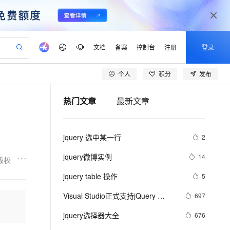
文档
备案
控制台
注册
登录
个人
积分
发布
验
作计划
器
AI 活动
专业服务
服务伙伴合作计划
开发者社区
加入我们
产品动态
服务平台百炼
阿里云 OPC 创新助力计划
热门文章
最新文章
一站式生成采购清单，支持单品或批量购买
io：打造专属 AI 语音助手
S产品伙伴计划（繁花）
峰会
CS
造的大模型服务与应用开发平台
一句话生成原生可编辑精美 PPT 文稿
AI 生产力先锋
Al MaaS 服务伙伴赋能合作
域名
博文
Careers
至高可申请百万元
Qwen3.8-Max 模型上线
开启高性价比 AI 编程新体验
弹性可伸缩的云计算服务
Qwen-Audio-3.0-Realtime 端到端实时语音角色扮演
输入一句话想法, 轻松生成专业的 PPT
先锋实践拓展 AI 生产力的边界
Token 补贴，五大权
计划
海大会
伙伴信用分合作计划
商标
问答
社会招聘
jquery 选中某一行
2
益加速 OPC 成功
eek-V4-Pro
SS
一键部署幻兽帕鲁游戏服务器
飞天发布时刻
HOT
Open Search 向量检索版支
划
备案
电子书
校园招聘
pSeek-V4-Pro
视频创作，一键激活电商全链路生产力
稳定、安全、高性价比、高性能的云存储服务
一键购买专属联机服务器，轻松开启游戏
所见，即是所愿
持视频检索 Pipeline 功能
更多支持
jquery微博实例
14
版权
划
公司注册
镜像站
视频生成
语音识别与合成
专属 QwenPaw
漫剧工坊：一站式动画创作平台
AI 实训营
HOT
应用身份服务 (IDaaS)
jquery table 操作
5
合作伙伴培训与认证
划
上云迁移
站生成，高效打造优质广告素材
全接入的云上超级电脑
从聊天伙伴进化为能主动干活的本地数字员工
快速生产连贯的高质量长漫剧
从基础到进阶，Agent 创客手把手教你
OpenClaw 管理能力上线
lScope
我要反馈
e-1.1-T2V
Qwen3-TTS-Flash
Visual Studio正式支持jQuery 
697
查询合作伙伴
n Alibaba Cloud ISV 合作
代维服务
建企业门户网站
10 分钟搭建微信、支付宝小程序
MaxCompute MaxFrame 提
JavaScript程式库
畅细腻的高质量视频
离线语音合成大模型，多语言方言自适应，低延迟高稳定
创新加速
jquery选择器大全
ope
登录合作伙伴管理后台
676
我要建议
站，无忧落地极速上线
以可视化方式快速构建移动和 PC 门户网站
国内短信简单易用，安全可靠，秒级触达，全球覆盖200+国家和地区。
高效部署网站，快速应用到小程序
供自动弹性内存功能