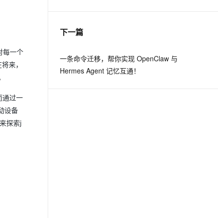
息提取
与 AI 智能体进行实时音视频通话
下一篇
从文本、图片、视频中提取结构化的属性信息
构建支持视频理解的 AI 音视频实时通话应用
对每一个
t.diy 一步搞定创意建站
构建大模型应用的安全防护体系
一条命令迁移，帮你实现 OpenClaw 与
在将来，
通过自然语言交互简化开发流程,全栈开发支持
通过阿里云安全产品对 AI 应用进行安全防护
Hermes Agent 记忆互通！
。
从而通过一
移动设备
来探索j