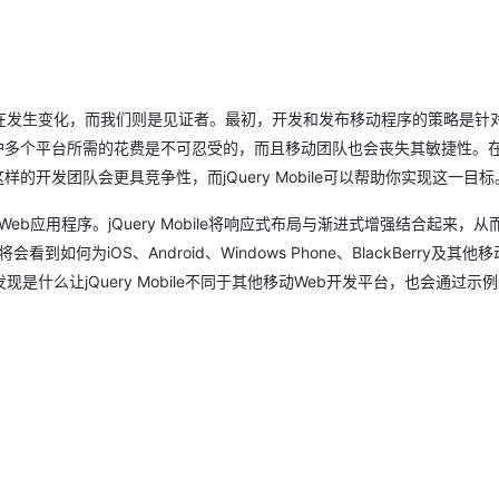
AI 应用
10分钟微调：让0.6B模型媲美235B模
多模态数据信
型
依托云原生高可用架构,实现Dify私有化部署
用1%尺寸在特定领域达到大模型90%以上效果
在发生变化，而我们则是见证者。最初，开发和发布移动程序的策略是针
一个 AI 助手
超强辅助，Bol
护多个平台所需的花费是不可忍受的，而且移动团队也会丧失其敏捷性。
即刻拥有 DeepSeek-R1 满血版
在企业官网、通讯软件中为客户提供 AI 客服
多种方案随心选，轻松解锁专属 DeepSeek
开发团队会更具竞争性，而jQuery Mobile可以帮助你实现这一目标
动Web应用程序。jQuery Mobile将响应式布局与渐进式增强结合起来，
到如何为iOS、Android、Windows Phone、BlackBerry及其他
么让jQuery Mobile不同于其他移动Web开发平台，也会通过示例