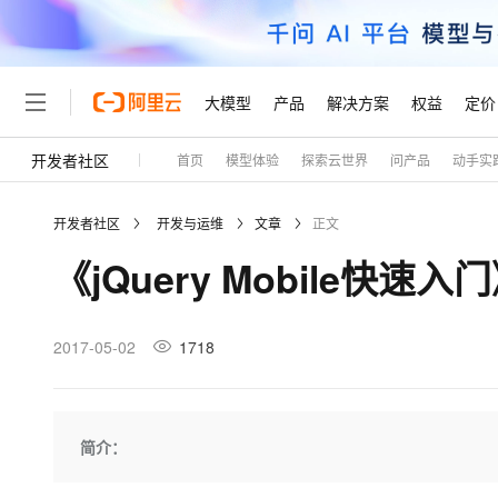
大模型
产品
解决方案
权益
定价
开发者社区
首页
模型体验
探索云世界
问产品
动手实
大模型
产品
解决方案
权益
定价
云市场
伙伴
服务
了解阿里云
精选产品
精选解决方案
普惠上云
产品定价
精选商城
成为销售伙伴
售前咨询
为什么选择阿里云
千问AI平台
开发者社区
开发与运维
文章
正文
了解云产品的定价详情
大模型服务平台百炼
千问办公，解锁你的工作
普惠上云 官方力荐
分销伙伴
在线服务
网站建设
什么是云计算
大
《jQuery Mobile快速
大模型服务与应用平台
企业级Agent产品，直接
云服务器38元/年起，超
咨询伙伴
多端小程序
技术领先
云上成本管理
售后服务
轻量应用服务器
Agency Agents：拥
官方推荐返现计划
大模型
精选产品
精选解决方案
Salesforce 国际版订阅
稳定可靠
管理和优化成本
推荐新用户得奖励，单订单
销售伙伴合作计划
2017-05-02
1718
自助服务
友盟天域
安全合规
人工智能与机器学习
AI
文本生成
云数据库 RDS
HappyHorse 打造一
云工开物
无影生态合作计划
在线服务
观测云
分析师报告
高校专属算力普惠，学生认
计算
互联网应用开发
Qwen3.8-Max
HOT
Salesforce On Alibaba C
工单服务
Tuya 物联网平台阿里云
研究报告与白皮书
人工智能平台 PAI
快速拥有专属 OpenClaw
简介：
大模
Consulting Partner 合
大数据
容器
智能体时代全能旗舰模型
免费试用
短信专区
一站式AI开发、训练和推
蓝凌 OA
AI 大模型销售与服务生
现代化应用