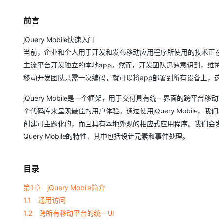
大模型解决方案
迁移与运维管理
前言
快速部署 Dify，高效搭建 
专有云
jQuery Mobile快速入门
当前，企业和个人用于开发和发布移动应用程序所使用的技术正
10 分钟在聊天系统中增加
主流平台开发独立的本地app。然而，开发团队迅速意识到，维
移动开发团队只需一次编码，就可以将app部署到所有设备上，这样的
jQuery Mobile是一个框架，用于交付具有统一界面的跨平台移
个代码库来呈现最佳的用户体验。通过使用jQuery Mobile，我们将会看
创建可主题化的，而且具有本地外观的相应式应用程序。我们会发现是什
Query Mobile的特性，其中包括设计元素和事件处理。
目录
第1章 jQuery Mobile简介
1.1 通用访问
1.2 跨所有移动平台的统一UI