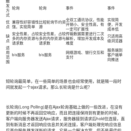
触
发
轮询
轮询
事件
事件
方
式
全双工通讯协议，性能
实现简
优
兼容性好容错性
比短轮询节约资
开销小、安全性高，有
便，开发
点
强，实现简单
源
一定可扩展性
成本低
安全性差，占较
安全性差，占较
传输数据需要进行二次
缺
只适用高
多的内存资源与
多的内存资源与
解析，增加开发成本及
点
级浏览器
请求数
请求数
难度
适
服务端到
用
网络游戏、银行交互和
b/s服务
b/s服务
客户端单
范
支付
向推送
围
短轮询
最简单，在一些简单的场景也会经常使用，就是隔一段时
间就发起一个ajax请求。那么长轮询是什么呢？
长轮询
(Long Polling)是在Ajax轮询基础上做的一些改进，在没有
更新的时候不再返回空响应，而且把连接保持到有更新的时候，
客户端向服务器发送Ajax请求，服务器接到请求后hold住连接，直
到有新消息才返回响应信息并关闭连接，客户端处理完响应信息
后再向服务器发送新的请求。它是一个解决方案，但不是最佳的