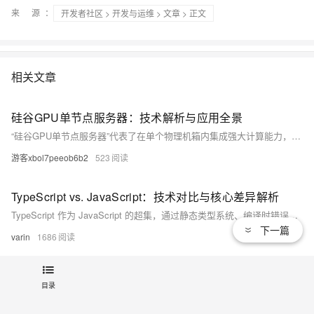
来 源：
开发者社区
>
开发与运维
>
文章
> 正文
相关文章
硅谷GPU单节点服务器：技术解析与应用全景
“硅谷GPU单节点服务器”代表了在单个物理机箱内集成强大计算能力，特别是GPU加速能力的高性能计算解决方案。它们并非指代某个特定品牌，而是一类为处理密集型工作负载而设计的服务器范式的统称。
游客xbol7peeob6b2
523
TypeScript vs. JavaScript：技术对比与核心差异解析
TypeScript 作为 JavaScript 的超集，通过静态类型系统、编译时错误检测和强大的工具链支持，显著提升代码质量与可维护性，尤其适用于中大型项目和团队协作。相较之下，JavaScript 更灵活，适合快速原型开发。本文从类型系统、错误检测、工具支持等多维度对比两者差异，并提供技术选型建议，助力开发者合理选择。
下一篇
varin
1686
JavaScript加密与解密技术：Hook技术应用案例分析
目录
以上案例展示了如何利用JavaScript Hook技术结合强大且广泛采纳标准化算法（如AES），无缝地集成进Web应用程序以增强通信安全性。此种方法不仅能够确保敏感信息得到有效保护，并且由于它们操作适度透明、无需重构已存在代码基础架构而具备较高实际可行性及易操作性。