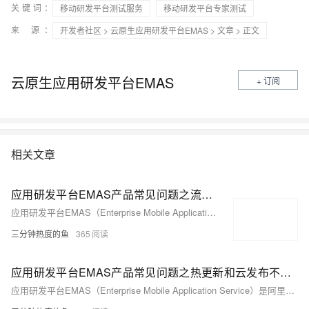
关键词：
移动研发平台测试服务
移动研发平台专家测试
来 源：
开发者社区
>
云原生应用研发平台EMAS
>
文章
> 正文
云原生应用研发平台EMAS
+ 订阅
相关文章
应用研发平台EMAS产品常见问题之流水线符号表无法下载如何解决
应用研发平台EMAS（Enterprise Mobile Application Service）是阿里云提供的一个全栈移动应用开发平台，集成了应用开发、测试、部署、监控和运营服务；本合集旨在总结EMAS产品在应用开发和运维过程中的常见问题及解决方案，助力开发者和企业高效解决技术难题，加速移动应用的上线和稳定运行。
三分钟热度的鱼
365
应用研发平台EMAS产品常见问题之热更新和云发布不能共存如何解决
应用研发平台EMAS（Enterprise Mobile Application Service）是阿里云提供的一个全栈移动应用开发平台，集成了应用开发、测试、部署、监控和运营服务；本合集旨在总结EMAS产品在应用开发和运维过程中的常见问题及解决方案，助力开发者和企业高效解决技术难题，加速移动应用的上线和稳定运行。