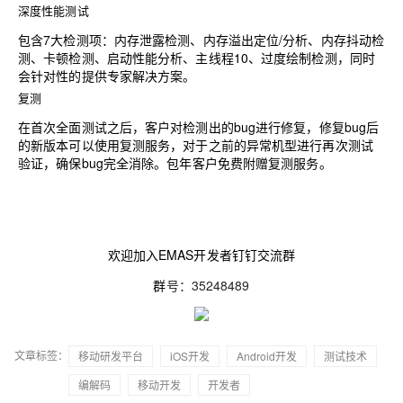
深度性能测试
包含7大检测项：内存泄露检测、内存溢出定位/分析、内存抖动检
测、卡顿检测、启动性能分析、主线程10、过度绘制检测，同时
会针对性的提供专家解决方案。
复测
在首次全面测试之后，客户对检测出的bug进行修复，修复bug后
的新版本可以使用复测服务，对于之前的异常机型进行再次测试
验证，确保bug完全消除。包年客户免费附赠复测服务。
欢迎加入EMAS开发者钉钉交流群
群
号：35248489
文章标签：
移动研发平台
iOS开发
Android开发
测试技术
编解码
移动开发
开发者