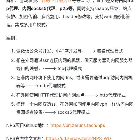
解析、游戏私服、
我的世界服务器
等等……），此外还
支持内网htt
p代理、内网socks5代理
、
p2p等
，同时支持snappy压缩、站点
保护、加密传输、多路复用、header修改等。支持web图形化管
理，集成多用户模式。
案例：
做微信公众号开发、小程序开发等----> 域名代理模式
想在外网通过ssh连接内网的机器，做云服务器到内网服务器
端口的映射，----> tcp代理模式
在非内网环境下使用内网dns，或者需要通过udp访问内网机
器等----> udp代理模式
在外网使用HTTP代理访问内网站点----> http代理模式
搭建一个内网穿透ss，在外网如同使用内网vpn一样访问内网
资源或者设备----> socks5代理模式
NPS项目Github地址：
https://url.zeruns.tech/nps
NPS官方中文文档：
https://url.zeruns.tech/NPS_WD