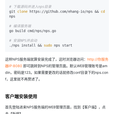
# 下载源码并进入nps目录
git 
clone
 https://github.com/ehang-io/nps && 
cd
nps

# 编译服务端
go build cmd/nps/nps.go

# 安装NPS并启动
./nps install && 
sudo
 nps start
这样NPS服务端就算安装完成了，这时浏览器访问：
http://你服务
器IP:8080
即可跳转到NPS的管理页面。默认WEB管理账号是am
din，密码是123。如果需要更改的话就修改conf目录下的nps.con
f，这里就不再赘述了。
客户端安装使用
首先登陆进来NPS服务端的WEB管理页面，找到【客户端】，点
击【新增】。