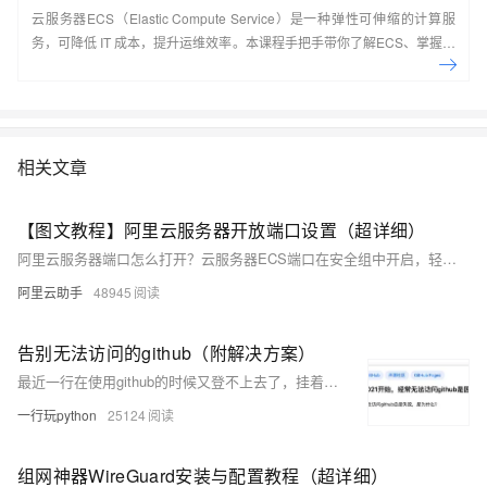
云服务器ECS（Elastic Compute Service）是一种弹性可伸缩的计算服
务，可降低 IT 成本，提升运维效率。本课程手把手带你了解ECS、掌握基
本操作、动手实操快照管理、镜像管理等。了解产品详
情:&nbsp;https://www.aliyun.com/product/ecs
相关文章
【图文教程】阿里云服务器开放端口设置（超详细）
阿里云服务器端口怎么打开？云服务器ECS端口在安全组中开启，轻量应用服务器端口在防火墙中打开，阿里云服务器网以80端口为例，来详细说下阿里云服务器端口开放图文教程，其他的端口如8080、3306、443、1433也是同样的方法进行开启端口：
阿里云助手
48945
告别无法访问的github（附解决方案）
最近一行在使用github的时候又登不上去了，挂着NPV都没用 据说是某些不可描述的有关组织机构对该网站的DNS污染或者随机丢包造成的
一行玩python
25124
组网神器WireGuard安装与配置教程（超详细）