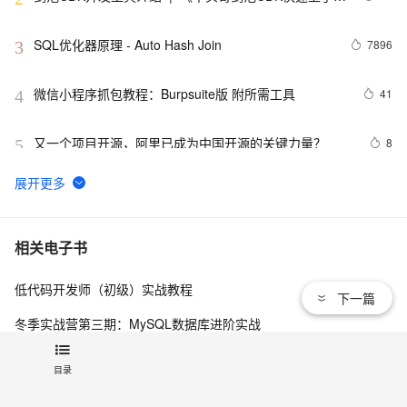
南》第一章
SQL优化器原理 - Auto Hash Join
7896
3
微信小程序抓包教程：Burpsuite版 附所需工具
41
4
又一个项目开源，阿里已成为中国开源的关键力量？
8
5
tailwindcss使用教程
4
6
我的博客即将入驻“云栖社区”，诚邀技术同仁一同入驻。
5
7
相关电子书
低代码开发师（初级）实战教程
思科路由器的密码恢复
4
8
下一篇
冬季实战营第三期：MySQL数据库进阶实战
有一种忙，叫做很有希望
6
9
阿里巴巴DevOps 最佳实践手册
目录
深度优先搜索的图文介绍
3
10
查看更多