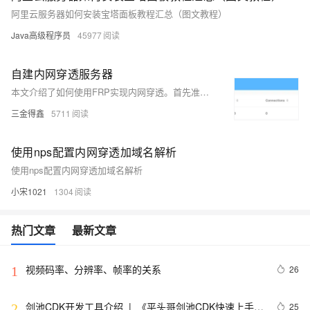
阿里云服务器如何安装宝塔面板教程汇总（图文教程）
Java高级程序员
45977
自建内网穿透服务器
本文介绍了如何使用FRP实现内网穿透。首先准备一台具有公网IP的云服务器和一台内网服务器，接着在云服务器上安装Docker和FRP服务端，配置`frps.ini`文件并启动服务。在内网服务器上手动安装FRP客户端，配置`frpc.ini`文件并启动服务。最后通过FRP控制台验证连接状态，确保可以通过公网IP访问内网服务。
三金得鑫
5711
使用nps配置内网穿透加域名解析
使用nps配置内网穿透加域名解析
小宋1021
1304
热门文章
最新文章
视频码率、分辨率、帧率的关系
26
1
剑池CDK开发工具介绍  |  《平头哥剑池CDK快速上手指
25
2