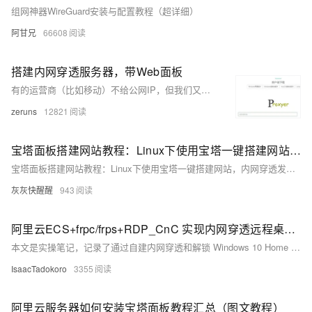
组网神器WireGuard安装与配置教程（超详细）
阿甘兄
66608
搭建内网穿透服务器，带Web面板
有的运营商（比如移动）不给公网IP，但我们又需要公网IP（远程访问家里的NAS，远程控制家里的电脑等）怎么办，自己搭建一台内网穿透服务器。
zeruns
12821
宝塔面板搭建网站教程：Linux下使用宝塔一键搭建网站，内网穿透发布公网上线
宝塔面板搭建网站教程：Linux下使用宝塔一键搭建网站，内网穿透发布公网上线
灰灰快醒醒
943
阿里云ECS+frpc/frps+RDP_CnC 实现内网穿透远程桌面，无公网家庭版Win10台式机变身远程工作站
本文是实操笔记，记录了通过自建内网穿透和解锁 Windows 10 Home 的远程桌面功能，将没有公网 IP 的家用台式机配置成远程工作站的大致过程。在此过程中我练习了简单的 Linux 系统操作，了解了一些实用的服务器工具软件（如文中提到的 frpc/frps 套件与 Windows 系统上的 WinSW 服务封装工具）。
IsaacTadokoro
3355
阿里云服务器如何安装宝塔面板教程汇总（图文教程）