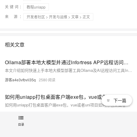
关键词：
教程uniapp
来 源：
开发者社区
>
开发与运维
>
文章
> 正文
相关文章
Ollama部署本地大模型并通过Infortress APP远程访问保姆级教程
本文介绍如何快速上手本地大模型部署工具Ollama及AI远程访问工具Infortress。通过Ollama，开发者可轻松部署如Llama、Deepseek等主流开源模型，仅需几行命令即可完成安装与运行。结合Infortress，用户能实现对本地大模型的远程访问，支持多设备无缝对接，同时提供便捷的模型切换与知识库管理功能。Infortress更兼具NAS软件特性，成为个人AI数据中心的理想选择。
游客a4e3vfbvii35q
2580
如何用uniapp打包桌面客户端exe包，vue或者uni项目如何打包桌面客户端之electron开发-优雅草央千澈以开源蜻蜓AI工具为例子演示完整教程-开源代码附上
下一篇
如何用uniapp打包桌面客户端exe包，vue或者uni项目如何打包桌面客户端之electron开发-优雅草央千澈以开源蜻蜓AI工具为例子演示完整教程-开源代码附上
卓伊凡
2085
目录
【01】对APP进行语言包功能开发-APP自动识别地区ip后分配对应的语言功能复杂吗？-成熟app项目语言包功能定制开发-前端以uniapp-基于vue.js后端以laravel基于php为例项目实战-优雅草卓伊凡