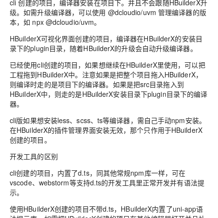
cli 创建的项目，编译器安装在项目下。并且不会跟随HBuilderX升
级。如需升级编译器，可以使用 @dcloudio/uvm 管理编译器的版
本，如 npx @dcloudio/uvm。
HBuilderX可视化界面创建的项目，编译器在HBuilderX的安装目
录下的plugin目录，随着HBuilderX的升级会自动升级编译器。
已经使用cli创建的项目，如果想继续在HBuilderX里使用，可以把
工程拖到HBuilderX中。注意如果是把整个项目拖入HBuilderX，
则编译时走的是项目下的编译器。如果是把src目录拖入到
HBuilderX中，则走的是HBuilderX安装目录下plugin目录下的编译
器。
cli版如果想安装less、scss、ts等编译器，需自己手动npm安装。
在HBuilderX的插件管理界面安装无效，那个只作用于HBuilderX
创建的项目。
开发工具的区别
cli创建的项目，内置了d.ts，同其他常规npm库一样，可在
vscode、webstorm等支持d.ts的开发工具里正常开发并有语法提
示。
使用HBuilderX创建的项目不带d.ts，HBuilderX内置了uni-app语