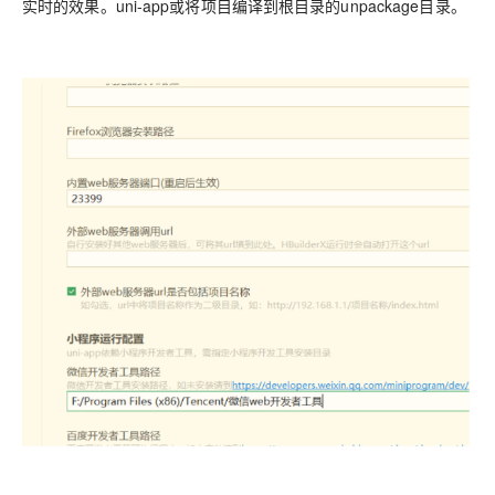
实时的效果。uni-app或将项目编译到根目录的unpackage目录。