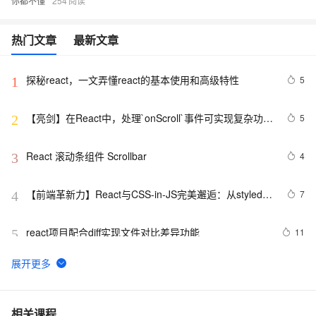
你都不懂
254
热门文章
最新文章
探秘react，一文弄懂react的基本使用和高级特性
5
1
【亮剑】在React中，处理`onScroll`事件可实现复杂功能
5
2
如无限滚动和视差效果
React 滚动条组件 Scrollbar
4
3
【前端革新力】React与CSS-in-JS完美邂逅：从styled-
7
4
components到emotion，全面解析样式管理新趋势的实
战应用与优势剖析！
react项目配合diff实现文件对比差异功能
11
5
【Flutter前端技术开发专栏】Flutter与React Native的对
13
6
比与选择
React给antd中TreeSelect组件左侧加自定义图标icon
9
7
相关课程