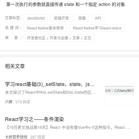
第一次执行的参数就直接传递 state 和一个指定 action 的对象
文章标签：
JavaScript
前端开发
容器
API
关键词：
React Native基本使用
React Native学习react-redux
来 源：
开发者社区
>
开发与运维
>
文章
> 正文
相关文章
学习react基础(3)_setState、state、jsx、使用ref的几种形式
本文探讨了React中this.setState和this.state的区别，以及React的核心概念，包括核心库的使用、JSX语法、类与函数组件的区别、事件处理和ref的使用。
六卿
375
React学习之——条件渲染
【10月更文挑战第16天】React 中没有像Vue中v-if这种指令。React 中的条件渲染和 JavaScript 中的一样，使用 JavaScript 运算符 if 或者条件运算符去创建元素来表现当前的状态，然后让 React 根据它们来更新 UI。
大树营养快线
287