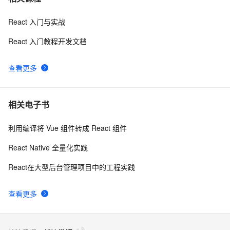
React 入门与实战
每个前端开发人员都必须知道的 8 个 React 组件库！
19
8
【建议收藏】
React 入门教程开发文档
react使用antd中的Checkbox实现多选
20
9
查看更多
React Native动画Animated详解
5
10
相关电子书
利用编译将 Vue 组件转成 React 组件
React Native 全量化实践
React在大型后台管理项目中的工程实践
查看更多