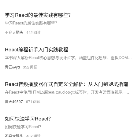
学习React的最佳实践有哪些？
学习React的最佳实践有哪些？
不穿大酷头
442
React编程新手入门实践教程
本书深入解析React核心思想与设计哲学，涵盖组件化思维、虚拟DOM原理及JSX本质，探讨函数组件与类组件特性，详解状态管理、生命周期控制及事件处理机制，帮助开发者掌握高效构建用户界面的技巧。
青云@yd
352
React音频播放器样式自定义全解析：从入门到避坑指南
在React中使用HTML5原生&lt;audio&gt;标签时，开发者常面临视觉一致性缺失、样式定制局限和交互体验割裂等问题。通过隐藏原生控件并构建自定义UI层，可以实现完全可控的播放器视觉风格，避免状态不同步等典型问题。结合事件监听、进度条拖拽、浏览器兼容性处理及性能优化技巧，可构建高性能、可维护的音频组件，满足跨平台需求。建议优先使用成熟音频库（如react-player），仅在深度定制需求时采用原生方案。
夏天49597
671
如何快速学习React？
如何快速学习React？
不穿大酷头
462