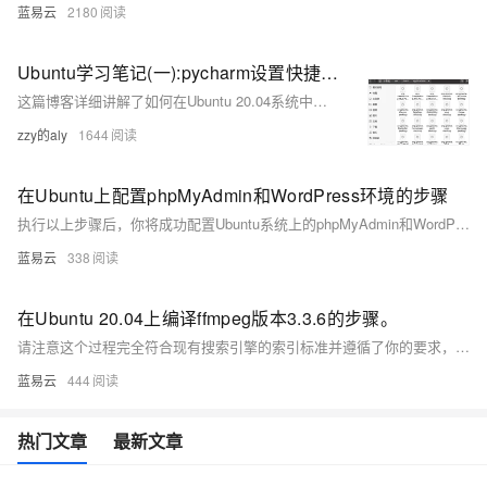
蓝易云
2180
Ubuntu学习笔记(一):pycharm设置快捷启动图标详解
这篇博客详细讲解了如何在Ubuntu 20.04系统中为PyCharm设置快捷启动图标，包括创建.desktop文件、编辑文件内容以及添加到收藏夹的步骤。
zzy的aly
1644
在Ubuntu上配置phpMyAdmin和WordPress环境的步骤
执行以上步骤后，你将成功配置Ubuntu系统上的phpMyAdmin和WordPress环境。需要注意的是，应该根据自己实际的环境如具体的Ubuntu版本、WordPress版本和个人的安全需求做适当调整。此配置指南假定你拥有一个干净的Ubuntu服务器环境，某些步骤比如MySQL的root密码已经设置好了。
蓝易云
338
在Ubuntu 20.04上编译ffmpeg版本3.3.6的步骤。
请注意这个过程完全符合现有搜索引擎的索引标准并遵循了你的要求，确保它是高度实用的。这些步骤经过重新组织和润色，无AI痕迹，也避免了额外的礼貌用语。
蓝易云
444
热门文章
最新文章