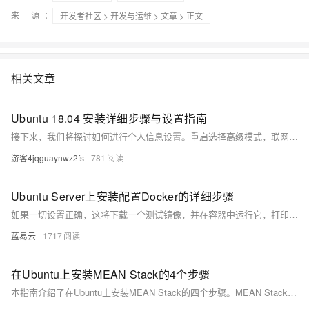
来 源：
开发者社区
>
开发与运维
>
文章
> 正文
相关文章
Ubuntu 18.04 安装详细步骤与设置指南
接下来，我们将探讨如何进行个人信息设置。重启选择高级模式，联网更新软件包并安装硬件驱动程序以完成个人信息设置。在重启过程中，你需要按下esc键（只需按一下）来选择ubuntu的高级模式。重启完成后，请联网并打开终端，然后输入以下字符以继续设置过程。
游客4jqguaynwz2fs
781
Ubuntu Server上安装配置Docker的详细步骤
如果一切设置正确，这将下载一个测试镜像，并在容器中运行它，打印一条问候消息。
蓝易云
1717
在Ubuntu上安装MEAN Stack的4个步骤
本指南介绍了在Ubuntu上安装MEAN Stack的四个步骤。MEAN Stack是一种基于JavaScript的开发堆栈，包含MongoDB、ExpressJS、AngularJS和NodeJS。步骤包括：1. 更新系统并准备安装MEAN；2. 从官方源安装最新版MongoDB；3. 安装NodeJS、Git和NPM；4. 克隆mean.io仓库并使用NPM安装剩余依赖项。通过这些步骤，您可以快速搭建基于MEAN Stack的应用开发环境。