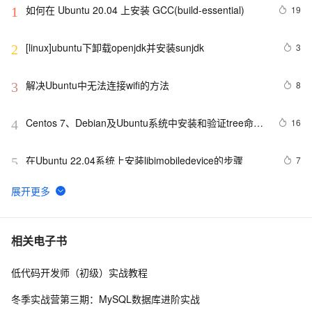
如何在 Ubuntu 20.04 上安装 GCC(build-essential)
19
1
[linux]ubuntu下卸载openjdk并安装sunjdk
3
2
解决Ubuntu中无法连接wifi的方法
8
3
Centos 7、Debian及Ubuntu系统中安装和验证tree命令
16
4
的指南。
在Ubuntu 22.04系统上安装libimobiledevice的步骤
7
5
在Ubuntu中设置QT Creator的交叉编译环境。
18
6
Ubuntu 20.04.3 LTS - 安装 Visual Studio Code
4
7
相关电子书
低代码开发师（初级）实战教程
Ubuntu学习 文件权限
6
8
冬季实战营第三期：MySQL数据库进阶实战
ubuntu12.04 安装配置jdk1.7
8