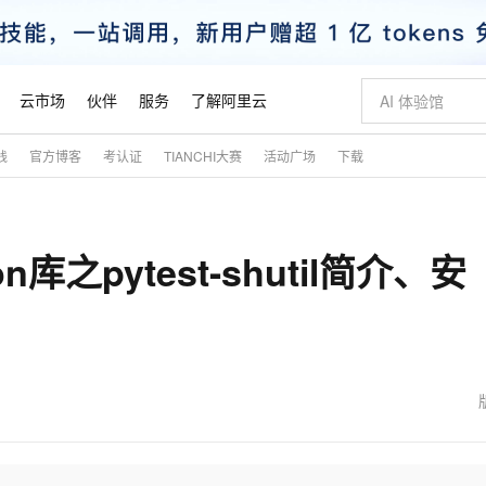
云市场
伙伴
服务
了解阿里云
践
官方博客
考认证
TIANCHI大赛
活动广场
下载
AI 特惠
数据与 API
成为产品伙伴
企业增值服务
最佳实践
价格计算器
AI 场景体
基础软件
产品伙伴合
阿里云认证
市场活动
配置报价
大模型
自助选配和估算价格
新方式
睿译宝，AI翻译排版一步到位
智启 AI 普惠权益
产品生态集成认证中心
企业支持计划
云上春晚
域名与网站
千问官方 MaaS 平台，为开发者和 Agent 而生，新用户赠送 1 亿 + tokens 额度
Qwen Aud
AI Coding
阿里云Maa
2026 阿里云
云服务器 E
为企业打
数据集
Windows
大模型认证
模型
NEW
NEW
hon库之pytest-shutil简介、安
交付可用成果
值低价云产品抢先购
上传文档即自动完成翻译和格式还原
至高享 1亿+免费 tokens，加速 Al 应用落地
提供智能易用的域名与建站服务
智能编程，一键
安全可靠、
产品生态伙伴
专家技术服务
云上奥运之旅
弹性计算合作
阿里云中企出
手机三要素
宝塔 Linux
全部认证
价格优势
有专属领域专家
GLM-5.2：长任务时代开源旗舰模型
阿里云 OPC 创新助力计划
千问大模型
即刻拥有 DeepS
AI 电商营销
对象存储 O
大模型
产品生态伙伴工作台
企业增值服务台
云栖战略参考
云存储合作计
云栖大会
身份实名认证
CentOS
训练营
推动算力普惠，释放技术红利
最高返9万
多领域专家智能体,一键组建 AI 虚拟交付团队
快速构建应用程序和网站，即刻迈出上云第一步
至高百万元 Token 补贴，加速一人公司成长
多元化、高性能、安全可靠的大模型服务
真正可用的 1M 上下文,一次完成代码全链路开发
轻松解锁专属 Dee
从图文生成到
云上的中国
数据库合作计
活动全景
短信
Docker
图片和
站式影视创作平台
Hermes Agent，打造自进化智能体
Token Plan 模型订阅计划
数字证书管理服务（原SSL证书）
5 分钟轻松部署
AI 广告创作
无影云电脑
企业成长
NEW
信息公告
看见新力量
云网络合作计
OCR 文字识别
JAVA
证享300元代金券
可视化编排打通从文字构思到成片全链路闭环
全托管，含MySQL、PostgreSQL、SQL Server、MariaDB多引擎
自主进化，持久记忆，越用越聪明
Qwen3.8-Max 首发尝鲜，限时加量 10 倍，夜间低至2折
实现全站HTTPS，呈现可信的WEB访问
图文、视频一
随时随地安
魔搭 Mode
Kimi-K3
HappyHors
NEW
loud
服务实践
官网公告
金融模力时刻
Salesforce O
版
发票查验
全能环境
Claude Code + GStack 打造工程团队
千问办公，限时限量积分加倍
Qoder
低代码高效构
AI 建站
短信服务
型
NEW
作计划
Kimi 最新旗舰模型，长程编程与推理利器
让文字生成流
计划
创新中心
魔搭 ModelSc
健康状态
理服务
让AI从“聊天伙伴”进化为能干活的“数字员工”
安装技能 GStack，拥有专属 AI 工程团队
你的AI工作搭子，覆盖日常办公高频场景
面向真实软件的智能体编程平台
0 代码专业建
客户案例
天气预报查询
操作系统
态合作计划