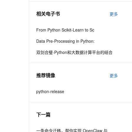
相关电子书
更多
息提取
与 AI 智能体进行实时音视频通话
从文本、图片、视频中提取结构化的属性信息
构建支持视频理解的 AI 音视频实时通话应用
From Python Scikit-Learn to Sc
t.diy 一步搞定创意建站
构建大模型应用的安全防护体系
Data Pre-Processing in Python:
通过自然语言交互简化开发流程,全栈开发支持
通过阿里云安全产品对 AI 应用进行安全防护
双剑合璧-Python和大数据计算平台的结合
推荐镜像
更多
python-release
下一篇
一条命令迁移，帮你实现 OpenClaw 与