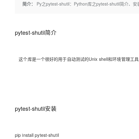
存储
天池大赛
Qwen3.7-Plus
简介：
Py之pytest-shutil：Python库之pytest-shut
云解析DNS
解决方案免费试用 新老
电子合同
最高领取价值200元试用
能看、能想、能动手的多模
安全
网络与CDN
AI 算法大赛
畅捷通
大数据开发治理平台 Data
AI 产品 免费试用
网络
安全
云开发大赛
Qwen3-VL-Plus
Tableau 订阅
1亿+ 大模型 tokens 和 
pytest-shutil简介
可观测
入门学习赛
中间件
AI空中课堂在线直播课
云防火墙
140+云产品 免费试用
上云与迁云
云原生的云上边界网络安全
产品新客免费试用，最长1
数据库
生态解决方案
这个库是一个很好的用于自动测试的Unix shell和环境管
大模型服务
企业出海
大模型ACA认证体验
大数据计算
助力企业全员 AI 认知与能
行业生态解决方案
千问AI平台-Token Plan
政企业务
媒体服务
开发者生态解决方案
企业服务与云通信
千问AI平台-模型体验
AI 开发和 AI 应用解决
在线体验全尺寸、多种模态
域名与网站
pytest-shutil安装
Happy 系列大模型
终端用户计算
Serverless
pip install pytest-shutil
开发工具