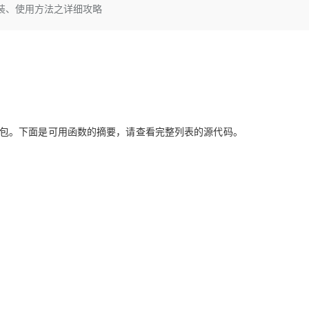
Deepseek-v4-pro
HappyHors
il简介、安装、使用方法之详细攻略
同享
万小智 AI 建站低至 15元/月
Qoder CN
AI 短剧/漫剧
云原生数据库 
快递物流查询
WordPress
成为服务伙
高校合作
点，立即开启云上创新
覆盖公网/内网、递归/权威、移动APP等全场景解析服务
送.CN域名，送备案服务码
基于千问大模型等，支持代码智能生成、研发智能问答
AI助力短剧
态智能体模型
旗舰 MoE 大模型，百万上下文与顶尖推理能力
图生视频，流
Ubuntu
服务生态伙伴
云工开物
企业应用
Works
Night Plan 支持 Qwen 3.8-Max
云原生大数据计算服务 MaxCompute
AI 办公
容器服务 Kub
NEW
GLM-5.2
Wan2.7-T
Red Hat
30+ 款产品免费体验
Data Agent 驱动的一站式 Data+AI 开发治理平台
夜间 5 折，Qwen/Meoo/TokenPlan 客户专享
面向分析的企业级SaaS模式云数据仓库
AI智能应用
提供一站式管
科研合作
视觉 Coding、空间感知、多模态思考等全面升级
1M上下文，专为长程任务能力而生
ERP
堂（旗舰版）
SUSE
智能客服
CRM
防护产品
2个月
自动承接线索
建站小程序
理工具包。下面是可用函数的摘要，请查看完整列表的源代码。
OA 办公系统
AI 应用构建
大模型原生
力提升
财税管理
模板建站
Qoder
大模型服务平台百炼-应用模版
HOT
NEW
面向真实软件
个人版上线、团队版降价；千问3.8-Max首发发尝鲜
丰富多元化的应用模版和解决方案
400电话
定制建站
万有无界
大模型服务平台百炼-智能体
方案
广告营销
模板小程序
的模型效果
灵活可视化地构建企业级 Agent
定制小程序
秒悟
人工智能平台 PAI
APP 开发
云端极速 AI 
新一代 AI 视频生成模型，深度适配广告营销等场景
AI Native 的算法工程平台，一站式完成建模、训练、推理服务部署
建站系统