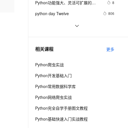
安全
Python功能强大、灵活可扩展的
我要投诉
e-1.1-I2V
Cosyvoice-V3-Flash
8
PolarDB
上云场景组合购
Milvus 弹性伸缩功能新增节
伴
Statsmodels库
漫剧创作，剧本、分镜、视频高效生成
100%兼容MySQL、PostgreSQL，兼容Oracle，支持集中和分布式
覆盖90%+业务场景，专享组合折扣价
点支持范围
畅自然，细节丰富
高表现力语音合成大模型，语音克隆听感自然
VPN
python day Twelve
806
ernetes 版 ACK
云聚AI 严选权益
AI 原生数据库服务发布
SSL 证书
python join 和 split的常用使用方法
566
2V
Fun-ASR
，一键激活高效办公新体验
理容器应用的 K8s 服务
精选AI产品，从模型到应用全链提效
Agent 数据网关
文戏情感细腻自然，动作戏激烈拳拳到肉，实现更强表演能力
支持中英文自由切换，具备更强的噪声鲁棒性
堡垒机
python 模块初始
643
AI 用量加速计划
云原生数据库 PolarDB
防火墙
、识别商机，让客服更高效、服务更出色。
python中使用and和or来实现其它语
新老同享，达量后返
Agentic Database 发布
578
相关课程
更多
言中的?号表达式
主机安全
应用
Python爬虫实战
千问办公
NEW
AI 应用及服务市场
的智能体编程平台
一站式AI生产力平台
Python开发基础入门
AI 应用
伶鹊
Python常用数据科学库
企业级人与Agent协作平台，接入和调度多个数字员工
智能客服平台，对话机器人、对话分析、智能外呼
大模型
Python网络爬虫实战
大模型服务平台百炼 - 全妙
自然语言处理
Python完全自学手册图文教程
应用创作平台
多模态内容创作工具，已接入 DeepSeek
数据标注
Python基础快速入门实战教程
机器学习