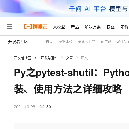
大模型
产品
解决方案
权益
定价
开发者社区
首页
模型体验
探索云世界
问产品
动手实
大模型
产品
解决方案
权益
定价
云市场
伙伴
服务
了解阿里云
精选产品
精选解决方案
普惠上云
产品定价
精选商城
成为销售伙伴
售前咨询
为什么选择阿里云
千问AI平台
开发者社区
开发与运维
文章
正文
了解云产品的定价详情
大模型服务平台百炼
千问办公，解锁你的工作
普惠上云 官方力荐
分销伙伴
在线服务
网站建设
什么是云计算
大
Py之pytest-shutil：Pyt
大模型服务与应用平台
企业级Agent产品，直接
云服务器38元/年起，超
咨询伙伴
多端小程序
技术领先
云上成本管理
售后服务
轻量应用服务器
Agency Agents：拥
官方推荐返现计划
大模型
精选产品
精选解决方案
Salesforce 国际版订阅
稳定可靠
装、使用方法之详细攻略
管理和优化成本
推荐新用户得奖励，单订单
销售伙伴合作计划
自助服务
友盟天域
安全合规
人工智能与机器学习
AI
文本生成
云数据库 RDS
HappyHorse 打造一
云工开物
无影生态合作计划
在线服务
观测云
分析师报告
高校专属算力普惠，学生认
计算
互联网应用开发
2021-10-28
501
Qwen3.8-Max
HOT
Salesforce On Alibaba C
工单服务
Tuya 物联网平台阿里云
研究报告与白皮书
人工智能平台 PAI
快速拥有专属 OpenClaw
大模
Consulting Partner 合
大数据
容器
智能体时代全能旗舰模型
免费试用
短信专区
一站式AI开发、训练和推
蓝凌 OA
AI 大模型销售与服务生
现代化应用