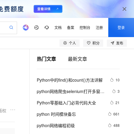
文档
备案
控制台
注册
登录
个人
积分
发布
验
作计划
器
AI 活动
专业服务
服务伙伴合作计划
开发者社区
加入我们
产品动态
服务平台百炼
阿里云 OPC 创新助力计划
热门文章
最新文章
一站式生成采购清单，支持单品或批量购买
io：打造专属 AI 语音助手
S产品伙伴计划（繁花）
峰会
CS
造的大模型服务与应用开发平台
一句话生成原生可编辑精美 PPT 文稿
AI 生产力先锋
Al MaaS 服务伙伴赋能合作
域名
博文
Careers
至高可申请百万元
Qwen3.8-Max 模型上线
开启高性价比 AI 编程新体验
弹性可伸缩的云计算服务
Qwen-Audio-3.0-Realtime 端到端实时语音角色扮演
输入一句话想法, 轻松生成专业的 PPT
先锋实践拓展 AI 生产力的边界
Token 补贴，五大权
计划
海大会
伙伴信用分合作计划
商标
问答
社会招聘
Python中的find()和count()方法详解
10
益加速 OPC 成功
eek-V4-Pro
SS
一键部署幻兽帕鲁游戏服务器
飞天发布时刻
HOT
Open Search 向量检索版支
划
备案
电子书
校园招聘
pSeek-V4-Pro
视频创作，一键激活电商全链路生产力
稳定、安全、高性价比、高性能的云存储服务
一键购买专属联机服务器，轻松开启游戏
所见，即是所愿
持视频检索 Pipeline 功能
更多支持
python网络爬虫selenium打开多窗口
3
划
公司注册
镜像站
视频生成
语音识别与合成
与切换页面
专属 QwenPaw
漫剧工坊：一站式动画创作平台
AI 实训营
HOT
应用身份服务 (IDaaS)
Python零基础入门必背代码大全
21
合作伙伴培训与认证
划
上云迁移
站生成，高效打造优质广告素材
全接入的云上超级电脑
从聊天伙伴进化为能主动干活的本地数字员工
快速生产连贯的高质量长漫剧
从基础到进阶，Agent 创客手把手教你
OpenClaw 管理能力上线
版权
lScope
我要反馈
e-1.1-T2V
Qwen3-TTS-Flash
python 时间模块备忘
661
查询合作伙伴
n Alibaba Cloud ISV 合作
代维服务
建企业门户网站
10 分钟搭建微信、支付宝小程序
MaxCompute MaxFrame 提
畅细腻的高质量视频
离线语音合成大模型，多语言方言自适应，低延迟高稳定
创新加速
python网络编程初级
ope
登录合作伙伴管理后台
488
我要建议
站，无忧落地极速上线
以可视化方式快速构建移动和 PC 门户网站
国内短信简单易用，安全可靠，秒级触达，全球覆盖200+国家和地区。
高效部署网站，快速应用到小程序
供自动弹性内存功能