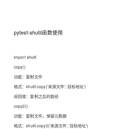
大模型解决方案
迁移与运维管理
快速部署 Dify，高效搭建 
专有云
pytest-shutil函数使用
10 分钟在聊天系统中增加
import shutil
copy()
功能：复制文件
格式：shutil.copy('来源文件','目标地址')
返回值：复制之后的路径
copy2()
功能：复制文件，保留元数据
格式：shutil.copy2('来源文件','目标地址')