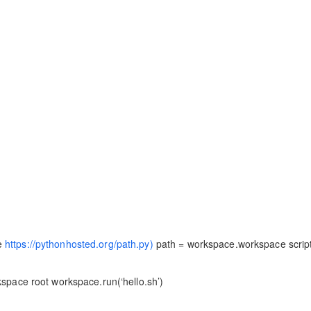
ee
https://pythonhosted.org/path.py)
path = workspace.workspace script
rkspace root workspace.run(‘hello.sh’)