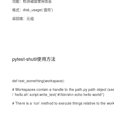
功能：检测磁盘使用信息
格式：disk_usage(‘盘符’)
返回值：元组
pytest-shutil使用方法
def test_something(workspace):
# Workspaces contain a handle to the path.py path object (s
/ ‘hello.sh’ script.write_text(‘#!/bin/shn echo hello world!’)
# There is a ‘run’ method to execute things relative to the wo