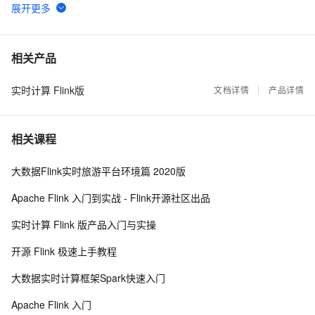
流计算精品翻译: The Dataflow Model
11337
6
回顾 | Kafka x Flink Meetup 与世界人工智能大会大
10817
7
相关产品
数据 AI 专场精彩回顾（附PPT下载）
实时计算 Flink版
Flink SQL 功能解密系列 —— 流式 TopN 挑战与实
文档详情
产品详情
10445
8
现
Flink SQL 功能解密系列 —— 数据去重的技巧和思考
7075
9
相关课程
基于Flink的实时日志分析系统实践
6974
10
大数据Flink实时旅游平台环境篇 2020版
Apache Flink 入门到实战 - Flink开源社区出品
实时计算 Flink 版产品入门与实操
开源 Flink 极速上手教程
大数据实时计算框架Spark快速入门
Apache Flink 入门