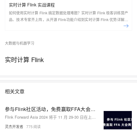
实时计算 Flink 实战课程
如何使用实时计算 Flink 搞定数据处理难题？实时计算 Flink 极客训练营产
品、技术专家齐上阵，从开源 Flink功能介绍到实时计算 Flink 优势详解，
现场实操，5天即可上手！ 欢迎开通实时计算 Flink 版：
https://cn.aliyun.com/product/bigdata/sc Flink Forward Asia 介绍： Flink
Forward 是由 Apache 官方授权，Apache Flink Community China 支持
大数据与机器学习
的会议，通过参会不仅可以了解到 Flink 社区的最新动态和发展计划，还
可以了解到国内外一线大厂围绕 Flink 生态的生产实践经验，是 Flink 开发
实时计算 Flink
者和使用者不可错过的盛会。 去年经过品牌升级后的 Flink Forward Asia
吸引了超过2000人线下参与，一举成为国内最大的 Apache 顶级项目会
议。结合2020年的特殊情况，Flink Forward Asia 2020 将在12月26日以
线上峰会的形式与大家见面。
相关文章
参与Flink社区活动，免费赢取FFA大会两日通票～
Flink Forward Asia 2024 将于 11 月 29-30 日在上海举行，庆祝 Apache Flink 诞生十周年。大会将回顾 Flink 的技术成就，展望未来十年的发展，并介绍 Flink 2.0 版本。通过三种参与方式，您有机会免费赢取大会两日通票和 Flink 专属周边。
灵杰开发者
775