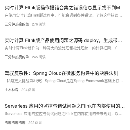
实时计算 Flink版操作报错合集之错误信息显示找不到MysqlsnapshotsplitAssimer类，是什么原因
在使用实时计算Flink版过程中，可能会遇到各种错误，了解这些错误的原因及解决方法对于高效排错至关重要。针对具体问题，查看Flink的日志是关键，它们通常会提供更详细的错误信息和堆栈跟踪，有助于定位问题。此外，Flink社区文档和官方论坛也是寻求帮助的好去处。以下是一些常见的操作报错及其可能的原因与解决策略。
三分钟热度的鱼
276
实时计算 Flink版产品使用问题之源码 deploy，生成带有时间戳的jar包，如何修改配置信息
实时计算Flink版作为一种强大的流处理和批处理统一的计算框架，广泛应用于各种需要实时数据处理和分析的场景。实时计算Flink版通常结合SQL接口、DataStream API、以及与上下游数据源和存储系统的丰富连接器，提供了一套全面的解决方案，以应对各种实时计算需求。其低延迟、高吞吐、容错性强的特点，使其成为众多企业和组织实时数据处理首选的技术平台。以下是实时计算Flink版的一些典型使用合集。
三分钟热度的鱼
245
驾驭复杂性：Spring Cloud在微服务构建中的决胜法则
【8月更文挑战第31天】Spring Cloud是在Spring Framework基础上打造的微服务解决方案，提供服务发现、配置管理、消息路由等功能，适用于构建复杂的微服务架构。本文介绍如何利用Spring Cloud搭建微服务，包括Eureka服务发现、Config Server配置管理和Zuul API网关等组件的配置与使用。通过Spring Cloud，可实现快速开发、自动化配置，并提升系统的伸缩性和容错性，尽管仍需面对分布式事务等挑战，但其强大的社区支持有助于解决问题。
土木林森
394
Serverless 应用的监控与调试问题之Flink在内部使用的未来规划，以及接下来有什么打算贡献社区的创新技术
Serverless 应用的监控与调试问题之Flink在内部使用的未来规划，以及接下来有什么打算贡献社区的创新技术
嘟嘟嘟嘟嘟嘟
292