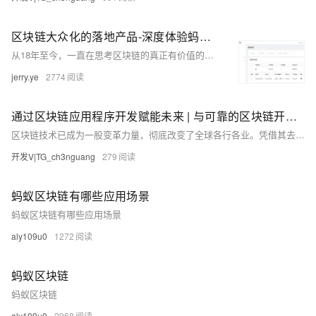
区块链大众化的落地产品-深度体验蚂蚁区块链鹊凿数字版权服务平台
从18年至今，一直在思考区块链的真正有价值的大众落地是什么。 18年在个人有限的认知里得出的结论是： 围绕着空气币是没有太多的价值，只对于黑灰色产业有价值。 19年末关注到了，蚂蚁链的-鹊凿数字版权版权平台。 时至今日，经历一年半的时光，2021年，最近看到了淘宝商家服务的成交量激增，和蚂蚁与杭州互联网公证处的深度合作。确信在未来3-5年，这是一个很好的历史市场环境。
jerry.ye
2774
通过区块链应用程序开发赋能未来 | 与可靠的区块链开发公司合作的重要性
区块链技术已成为一股变革力量，彻底改变了全球各行各业。凭借其去中心化和不变的特性，区块链提供了无与伦比的安全性、透明度和效率。在这篇博客中，我们将深入区块链应用程序开发的世界，探索领先的区块链开发公司的能力。我们将揭示区块链的基本概念，讨论区块链应用的各种范围，并强调与可靠的区块链开发公司合作的重要性。
开发V|TG_ch3nguang
279
蚂蚁区块链有哪些应用场景
蚂蚁区块链有哪些应用场景
aly109u0
1272
蚂蚁区块链
蚂蚁区块链
aly109u0
2968