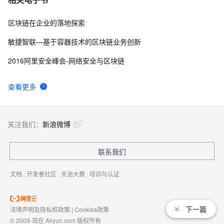
智能合约模型部署原理、运行原理相关配图（二）
区块链在企业的落地探索
区块链已全面参加今年天猫“双11”；果冻有家：“抢房”“抢
3
8
用户”，不如抢“平衡”！
敏捷智联—基于容器技术的区块链业务创新
区块链哈希游戏竞猜模式系统开发技术源码部署
5
9
2016阿里安全峰会-网络安全与区块链
ICO泡沫被刺破 区块链发展将回归正轨
1
10
查看更多
关注我们：
新浪微博
联系我们
文档
|
开发者社区
|
天池大赛
|
培训与认证
下一篇
法律声明及隐私权政策
|
Cookies政策
© 2009-现在 Aliyun.com 版权所有