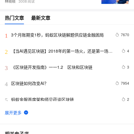
林晓晓
3008
热门文章
最新文章
3个月账期变1秒，蚂蚁区块链解题供应链金融困局
7670
1
【当AI遇见区块链】2018年的第一场火，还是第一场泡
4
2
沫？
《区块链开发指南》一一1.2　区块和区块链
3
3
区块链如何改变AI？
7954
4
蚂蚁金服首席架构师贝菈谈区块链
2
5
互联网巨头区块链，360区块猫怎么领取？区块猫上线时
1
6
间？
BC之SC：区块链之智能合约——与传统合约的比较以及
5
7
相关电子书