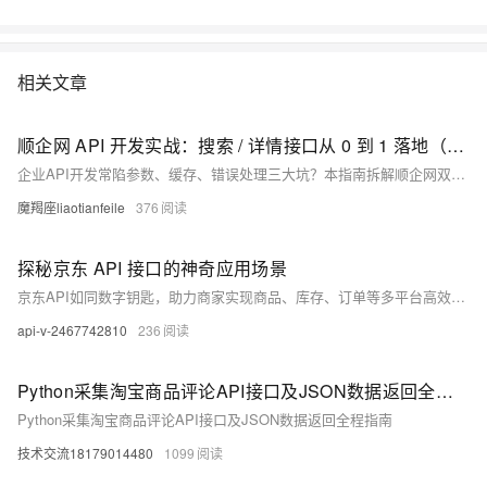
相关文章
顺企网 API 开发实战：搜索 / 详情接口从 0 到 1 落地（附 Elasticsearch 优化 + 错误速查）
企业API开发常陷参数、缓存、错误处理三大坑？本指南拆解顺企网双接口全流程，涵盖搜索优化、签名验证、限流应对，附可复用代码与错误速查表，助你2小时高效搞定开发，提升响应速度与稳定性。
魔羯座liaotianfeile
376
探秘京东 API 接口的神奇应用场景
京东API如同数字钥匙，助力商家实现商品、库存、订单等多平台高效同步，提升效率超80%。支持物流实时追踪，增强用户满意度；赋能精准营销与数据分析，决策准确率提升20%以上，全面优化电商运营。
api-v-2467742810
236
Python采集淘宝商品评论API接口及JSON数据返回全程指南
Python采集淘宝商品评论API接口及JSON数据返回全程指南
技术交流18179014480
1099