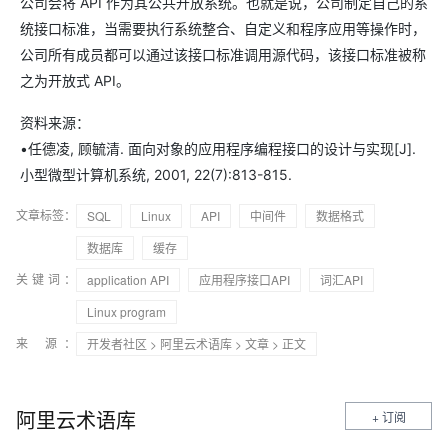
公司会将 API 作为其公共开放系统。也就是说，公司制定自己的系
统接口标准，当需要执行系统整合、自定义和程序应用等操作时，
公司所有成员都可以通过该接口标准调用源代码，该接口标准被称
之为开放式 API。
资料来源：
•任德凌, 顾毓清. 面向对象的应用程序编程接口的设计与实现[J].
小型微型计算机系统, 2001, 22(7):813-815.
文章标签：
SQL
Linux
API
中间件
数据格式
数据库
缓存
关键词：
application API
应用程序接口API
词汇API
Linux program
来 源：
开发者社区
>
阿里云术语库
>
文章
> 正文
阿里云术语库
+ 订阅