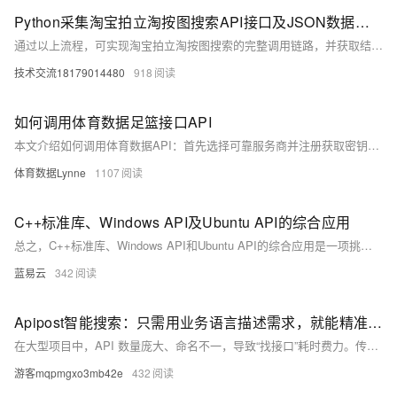
Python采集淘宝拍立淘按图搜索API接口及JSON数据返回全流程指南
通过以上流程，可实现淘宝拍立淘按图搜索的完整调用链路，并获取结构化的JSON商品数据，支撑电商比价、智能推荐等业务场景。
技术交流18179014480
918
如何调用体育数据足篮接口API
本文介绍如何调用体育数据API：首先选择可靠服务商并注册获取密钥，接着阅读文档了解基础URL、端点、参数及请求头，然后使用Python等语言发送请求、解析JSON数据，最后将数据应用于Web、App或分析场景，同时注意密钥安全、速率限制与错误处理。
体育数据Lynne
1107
C++标准库、Windows API及Ubuntu API的综合应用
总之，C++标准库、Windows API和Ubuntu API的综合应用是一项挑战性较大的任务，需要开发者具备跨平台编程的深入知识和丰富经验。通过合理的架构设计和有效的工具选择，可以在不同的操作系统平台上高效地开发和部署应用程序。
蓝易云
342
Apipost智能搜索：只需用业务语言描述需求，就能精准定位目标接口，API 搜索的下一代形态！
在大型项目中，API 数量庞大、命名不一，导致“找接口”耗时费力。传统工具依赖关键词搜索，难以应对语义模糊或命名不规范的场景。Apipost AI 智能搜索功能，支持自然语言查询，如“和用户登录有关的接口”，系统可理解语义并精准匹配目标接口。无论是新人上手、模糊查找还是批量定位，都能大幅提升检索效率，降低协作成本。从关键词到语义理解，智能搜索让开发者少花时间找接口，多专注核心开发，真正实现高效协作。
游客mqpmgxo3mb42e
432