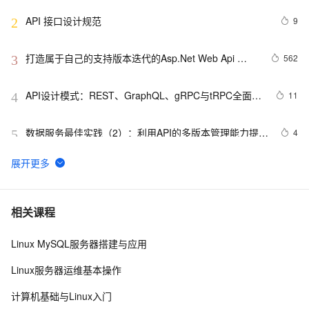
API 接口设计规范
9
2
打造属于自己的支持版本迭代的Asp.Net Web Api 
562
3
Route
API设计模式：REST、GraphQL、gRPC与tRPC全面解
11
4
析
数据服务最佳实践（2）：利用API的多版本管理能力提升
4
5
API管理效率【Dataphin V3.11】
shopee API 接入说明
22
6
申请google android map api key
4
7
相关课程
Linux MySQL服务器搭建与应用
GrayLog使用HTTP JSONPath方式调用微步在线云API
12
8
识别威胁IP
Linux服务器运维基本操作
透过【百度地图API】分析双闭包问题
558
9
计算机基础与Linux入门