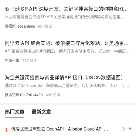
亚马逊 SP-API 深度开发：关键字搜索接口的购物意图挖掘与合规竞品分析
本文深度解析亚马逊SP-API关键字搜索接口的合规调用与商业应用，涵盖意图识别、竞品分析、性能优化全链路。通过COSMO算法解析用户购物意图，结合合规技术方案提升关键词转化率，助力卖家实现数据驱动决策，安全高效优化运营。
魔羯座liaotianfeile
657
阿里云 API 聚合实战：破解接口碎片化难题，3 类场景方案让业务响应提速 60%
API聚合破解接口碎片化困局，助力开发者降本增效。通过统一中间层整合微服务、第三方接口与AI模型，实现调用次数减少60%、响应提速70%。阿里云实测：APISIX+函数计算+ARMS监控组合，支撑百万级并发，故障定位效率提升90%。
向量引擎
777
淘宝关键词搜索与商品详情API接口（JSON数据返回）
通过商品ID（num_iid）获取商品全量信息，包括SKU规格、库存、促销活动、卖家信息、详情页HTML等。
技术交流18179014480
692
热门文章
最新文章
沉浸式集成阿里云 OpenAPI｜Alibaba Cloud API 
19
1
Toolkit for VS Code